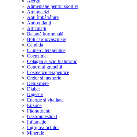
Alergii
Alimentație pentru sportivi
Aminoacizi
Anti-îmbâtrânire
Antioxidanți
Articulații
Balanță hormonală
Boli cardiovasculare
Candida
Ciuperci terapeutice
Coenzime
Colagen și acid hialuronic
Controlul greutății
Cosmetice terapeutice
Creier și memorie
Detoxifiere
Diabet
Digestie
Energie și vitalitate
Enzime
Fitonutrienți
Gastrointestinal
Inflamație
Îngrijirea ochilor
Minerale