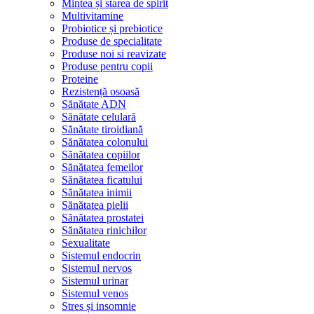
Mintea și starea de spirit
Multivitamine
Probiotice și prebiotice
Produse de specialitate
Produse noi si reavizate
Produse pentru copii
Proteine
Rezistență osoasă
Sănătate ADN
Sănătate celulară
Sănătate tiroidiană
Sănătatea colonului
Sănătatea copiilor
Sănătatea femeilor
Sănătatea ficatului
Sănătatea inimii
Sănătatea pielii
Sănătatea prostatei
Sănătatea rinichilor
Sexualitate
Sistemul endocrin
Sistemul nervos
Sistemul urinar
Sistemul venos
Stres și insomnie