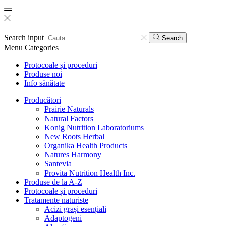
Search input
Search
Menu
Categories
Protocoale și proceduri
Produse noi
Info sănătate
Producători
Prairie Naturals
Natural Factors
Konig Nutrition Laboratoriums
New Roots Herbal
Organika Health Products
Natures Harmony
Santevia
Provita Nutrition Health Inc.
Produse de la A-Z
Protocoale și proceduri
Tratamente naturiste
Acizi grași esențiali
Adaptogeni