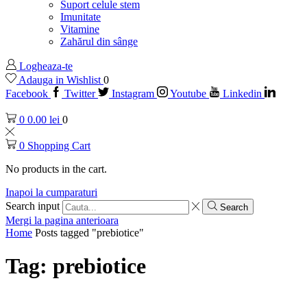
Suport celule stem
Imunitate
Vitamine
Zahărul din sânge
Logheaza-te
Adauga in Wishlist
0
Facebook
Twitter
Instagram
Youtube
Linkedin
0
0.00
lei
0
0
Shopping Cart
No products in the cart.
Inapoi la cumparaturi
Search input
Search
Mergi la pagina anterioara
Home
Posts tagged "prebiotice"
Tag: prebiotice