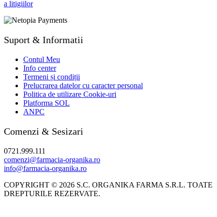
Suport & Informatii
Contul Meu
Info center
Termeni și condiții
Prelucrarea datelor cu caracter personal
Politica de utilizare Cookie-uri
Platforma SOL
ANPC
Comenzi & Sesizari
0721.999.111
comenzi@farmacia-organika.ro
info@farmacia-organika.ro
COPYRIGHT © 2026 S.C. ORGANIKA FARMA S.R.L. TOATE
DREPTURILE REZERVATE.