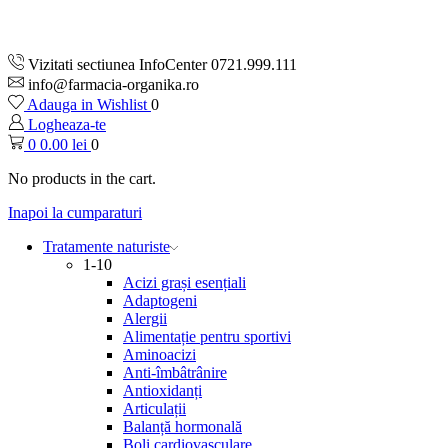
Vizitati sectiunea InfoCenter 0721.999.111
info@farmacia-organika.ro
Adauga in Wishlist
0
Logheaza-te
0
0.00
lei
0
No products in the cart.
Inapoi la cumparaturi
Tratamente naturiste
1-10
Acizi grași esențiali
Adaptogeni
Alergii
Alimentație pentru sportivi
Aminoacizi
Anti-îmbâtrânire
Antioxidanți
Articulații
Balanță hormonală
Boli cardiovasculare