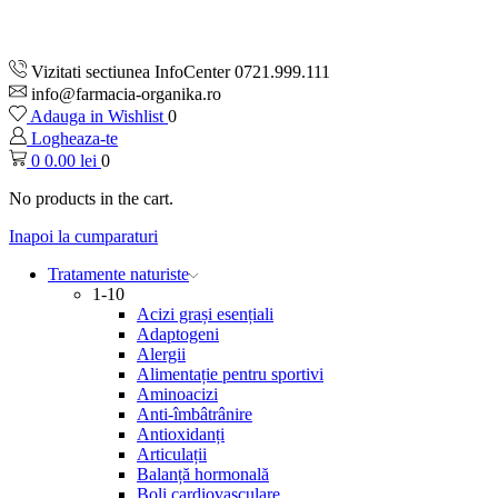
Vizitati sectiunea InfoCenter 0721.999.111
info@farmacia-organika.ro
Adauga in Wishlist
0
Logheaza-te
0
0.00
lei
0
No products in the cart.
Inapoi la cumparaturi
Tratamente naturiste
1-10
Acizi grași esențiali
Adaptogeni
Alergii
Alimentație pentru sportivi
Aminoacizi
Anti-îmbâtrânire
Antioxidanți
Articulații
Balanță hormonală
Boli cardiovasculare