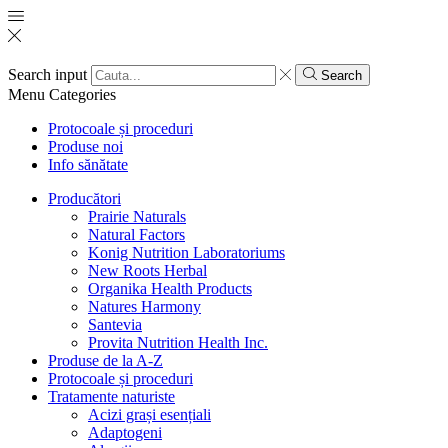
Search input
Search
Menu
Categories
Protocoale și proceduri
Produse noi
Info sănătate
Producători
Prairie Naturals
Natural Factors
Konig Nutrition Laboratoriums
New Roots Herbal
Organika Health Products
Natures Harmony
Santevia
Provita Nutrition Health Inc.
Produse de la A-Z
Protocoale și proceduri
Tratamente naturiste
Acizi grași esențiali
Adaptogeni