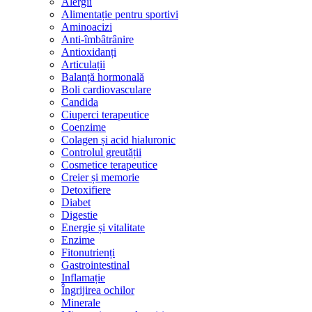
Alergii
Alimentație pentru sportivi
Aminoacizi
Anti-îmbâtrânire
Antioxidanți
Articulații
Balanță hormonală
Boli cardiovasculare
Candida
Ciuperci terapeutice
Coenzime
Colagen și acid hialuronic
Controlul greutății
Cosmetice terapeutice
Creier și memorie
Detoxifiere
Diabet
Digestie
Energie și vitalitate
Enzime
Fitonutrienți
Gastrointestinal
Inflamație
Îngrijirea ochilor
Minerale