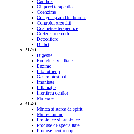
Candida
Ciuperci terapeutice
Coenzime
Colagen și acid hialuronic
Controlul greutății
Cosmetice terapeutice
Creier și memorie
Detoxifiere
Diabet
21-30
Digestie
Energie și vitalitate
Enzime
Fitonutrienți
Gastrointestinal
Imunitate
Inflamație
Îngrijirea ochilor
Minerale
31-40
Mintea și starea de spirit
Multivitamine
Probiotice și prebiotice
Produse de specialitate
Produse pentru copii