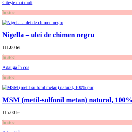
Citește mai mult
În stoc
Nigella – ulei de chimen negru
111.00
lei
În stoc
Adaugă în coș
În stoc
MSM (metil-sulfonil metan) natural, 100
115.00
lei
În stoc