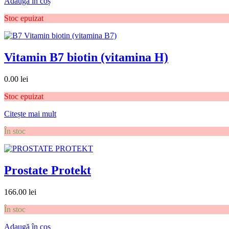
Adaugă în coș
Stoc epuizat
Vitamin B7 biotin (vitamina H)
0.00
lei
Stoc epuizat
Citește mai mult
În stoc
Prostate Protekt
166.00
lei
În stoc
Adaugă în coș