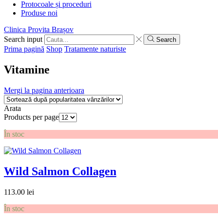
Protocoale și proceduri
Produse noi
Clinica Provita Brașov
Search input
Search
Prima pagină
Shop
Tratamente naturiste
Vitamine
Mergi la pagina anterioara
Arata
Products per page
În stoc
Wild Salmon Collagen
113.00
lei
În stoc