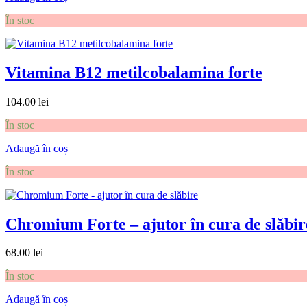
În stoc
Vitamina B12 metilcobalamina forte
104.00
lei
În stoc
Adaugă în coș
În stoc
Chromium Forte – ajutor în cura de slăbir
68.00
lei
În stoc
Adaugă în coș