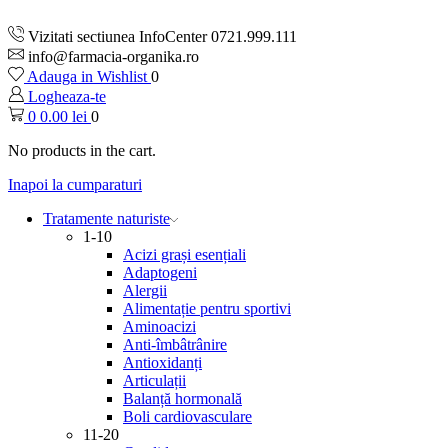
Vizitati sectiunea InfoCenter 0721.999.111
info@farmacia-organika.ro
Adauga in Wishlist
0
Logheaza-te
0
0.00
lei
0
No products in the cart.
Inapoi la cumparaturi
Tratamente naturiste
1-10
Acizi grași esențiali
Adaptogeni
Alergii
Alimentație pentru sportivi
Aminoacizi
Anti-îmbâtrânire
Antioxidanți
Articulații
Balanță hormonală
Boli cardiovasculare
11-20