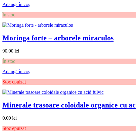
Adaugă în coș
În stoc
Moringa forte – arborele miraculos
90.00
lei
În stoc
Adaugă în coș
Stoc epuizat
Minerale trasoare coloidale organice cu ac
0.00
lei
Stoc epuizat