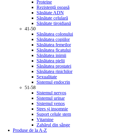
Proteine
Rezistență osoasă
Sănătate ADN
Sănătate celulară
Sănătate tiroidiană
41-50
Sănătatea colonului
Sănătatea copiilor
Sănătatea femeilor
Sănătatea ficatului
Sănătatea inimii
Sănătatea pielii
Sănătatea prostatei
Sănătatea rinichilor
Sexualitate
Sistemul endocrin
51-58
Sistemul nervos
Sistemul urinar
Sistemul venos
Stres și insomnie
Suport celule stem
Vitamine
Zahărul din sânge
Produse de la A-Z