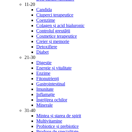
11-20
Candida
Ciuperci terapeutice
Coenzime
Colagen și acid hialuronic
Controlul greutății
Cosmetice terapeutice
Creier și memorie
Detoxifiere
Diabet
21-30
Digestie
Energie și vitalitate
Enzime
Fitonutrienți
Gastrointestinal
Imunitate
Inflamație
Îngrijirea ochilor
Minerale
31-40
Mintea și starea de spirit
Multivitamine
Probiotice și prebiotice
Produse de specialitate