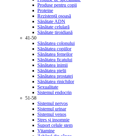
Produse pentru copii
Proteine
Rezistență osoasă
Sănătate ADN
Sănătate celulară
Sănătate tiroidiană
41-50
Sănătatea colonului
Sănătatea copiilor
Sănătatea femeilor
Sănătatea ficatului
Sănătatea inimii
Sănătatea pielii
Sănătatea prostatei
Sănătatea rinichilor
Sexualitate
Sistemul endocrin
51-58
Sistemul nervos
Sistemul urinar
Sistemul venos
Stres și insomnie
Suport celule stem
Vitamine