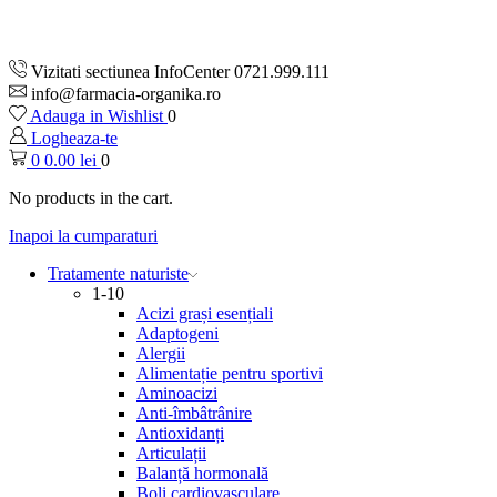
Vizitati sectiunea InfoCenter 0721.999.111
info@farmacia-organika.ro
Adauga in Wishlist
0
Logheaza-te
0
0.00
lei
0
No products in the cart.
Inapoi la cumparaturi
Tratamente naturiste
1-10
Acizi grași esențiali
Adaptogeni
Alergii
Alimentație pentru sportivi
Aminoacizi
Anti-îmbâtrânire
Antioxidanți
Articulații
Balanță hormonală
Boli cardiovasculare