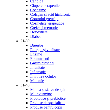
Candida
Ciuperci terapeutice
Coenzime
Colagen și acid hialuronic
Controlul greutății
Cosmetice terapeutice
Creier și memorie
Detoxifiere
Diabet
21-30
Digestie
Energie și vitalitate
Enzime
Fitonutrienți
Gastrointestinal
Imunitate
Inflamație
Îngrijirea ochilor
Minerale
31-40
Mintea și starea de spirit
Multivitamine
Probiotice și prebiotice
Produse de specialitate
Produse pentru copii