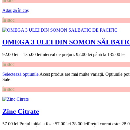
În stoc
Adaugă în coș
În stoc
OMEGA 3 ULEI DIN SOMON SĂLBATIC DE 
92.00
lei
–
135.00
lei
Interval de prețuri: 92.00 lei până la 135.00 lei
În stoc
Selectează opțiunile
Acest produs are mai multe variații. Opțiunile pot 
Sale
În stoc
Zinc Citrate
57.00
lei
Prețul inițial a fost: 57.00 lei.
28.00
lei
Prețul curent este: 28.0