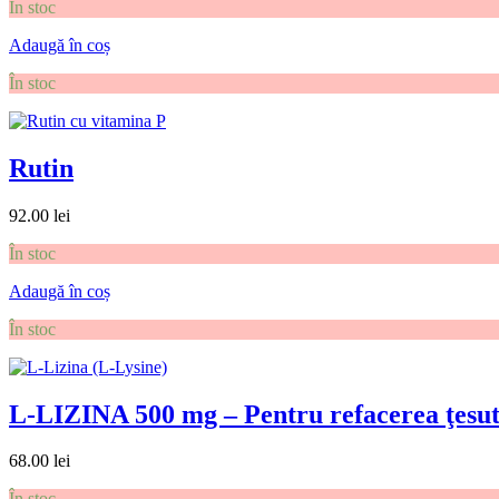
În stoc
Adaugă în coș
În stoc
Rutin
92.00
lei
În stoc
Adaugă în coș
În stoc
L-LIZINA 500 mg – Pentru refacerea ţesutu
68.00
lei
În stoc