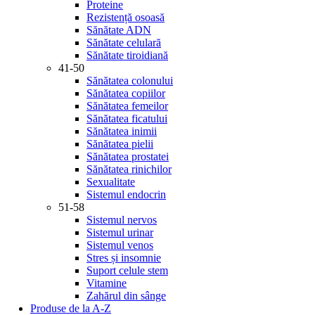
Proteine
Rezistență osoasă
Sănătate ADN
Sănătate celulară
Sănătate tiroidiană
41-50
Sănătatea colonului
Sănătatea copiilor
Sănătatea femeilor
Sănătatea ficatului
Sănătatea inimii
Sănătatea pielii
Sănătatea prostatei
Sănătatea rinichilor
Sexualitate
Sistemul endocrin
51-58
Sistemul nervos
Sistemul urinar
Sistemul venos
Stres și insomnie
Suport celule stem
Vitamine
Zahărul din sânge
Produse de la A-Z