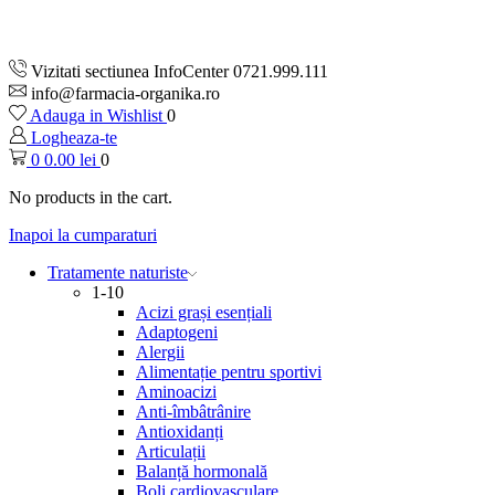
Vizitati sectiunea InfoCenter 0721.999.111
info@farmacia-organika.ro
Adauga in Wishlist
0
Logheaza-te
0
0.00
lei
0
No products in the cart.
Inapoi la cumparaturi
Tratamente naturiste
1-10
Acizi grași esențiali
Adaptogeni
Alergii
Alimentație pentru sportivi
Aminoacizi
Anti-îmbâtrânire
Antioxidanți
Articulații
Balanță hormonală
Boli cardiovasculare