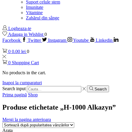
Suport celule stem
Imunitate
Vitamine
Zahărul din sânge
Logheaza-te
Adauga in Wishlist
0
Facebook
Twitter
Instagram
Youtube
Linkedin
0
0.00
lei
0
0
Shopping Cart
No products in the cart.
Inapoi la cumparaturi
Search input
Search
Prima pagină
Shop
Produse etichetate „H-1000 Alkazyn”
Mergi la pagina anterioara
Arata