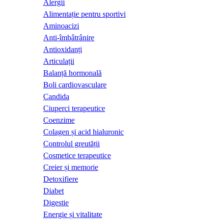
Alergii
Alimentație pentru sportivi
Aminoacizi
Anti-îmbâtrânire
Antioxidanți
Articulații
Balanță hormonală
Boli cardiovasculare
Candida
Ciuperci terapeutice
Coenzime
Colagen și acid hialuronic
Controlul greutății
Cosmetice terapeutice
Creier și memorie
Detoxifiere
Diabet
Digestie
Energie și vitalitate