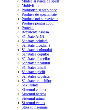
Mintea și starea de spirit
Multivitamine
Probiotice și prebiotice
Produse de specialitate
Produse noi si reavizate
Produse pentru copii
Proteine
Rezistență osoasă
Sănătate ADN
Sănătate celulară
Sănătate tiroidiană
Sănătatea colonului
Sănătatea copiilor
Sănătatea femeilor
Sănătatea ficatului
Sănătatea inimii
Sănătatea pielii
Sănătatea prostatei
Sănătatea rinichilor
Sexualitate
Sistemul endocrin
Sistemul nervos
Sistemul urinar
Sistemul venos
Stres și insomnie