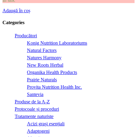
În stoc
Adaugă în coș
Categories
Producători
Konig Nutrition Laboratoriums
Natural Factors
Natures Harmony
New Roots Herbal
Organika Health Products
Prairie Naturals
Provita Nutrition Health Inc.
Santevia
Produse de la A-Z
Protocoale și proceduri
Tratamente naturiste
Acizi grași esențiali
Adaptogeni