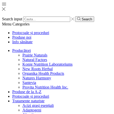
Search input
Search
Menu
Categories
Protocoale și proceduri
Produse noi
Info sănătate
Producători
Prairie Naturals
Natural Factors
Konig Nutrition Laboratoriums
New Roots Herbal
Organika Health Products
Natures Harmony
Santevia
Provita Nutrition Health Inc.
Produse de la A-Z
Protocoale și proceduri
Tratamente naturiste
Acizi grași esențiali
Adaptogeni