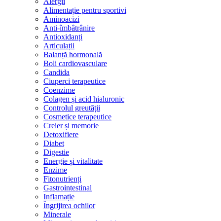
Alergii
Alimentație pentru sportivi
Aminoacizi
Anti-îmbâtrânire
Antioxidanți
Articulații
Balanță hormonală
Boli cardiovasculare
Candida
Ciuperci terapeutice
Coenzime
Colagen și acid hialuronic
Controlul greutății
Cosmetice terapeutice
Creier și memorie
Detoxifiere
Diabet
Digestie
Energie și vitalitate
Enzime
Fitonutrienți
Gastrointestinal
Inflamație
Îngrijirea ochilor
Minerale