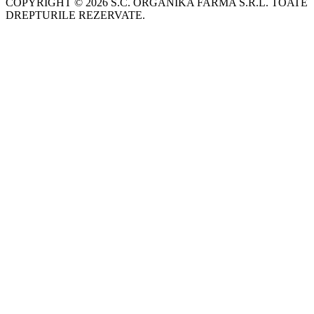
COPYRIGHT © 2026 S.C. ORGANIKA FARMA S.R.L. TOATE
DREPTURILE REZERVATE.