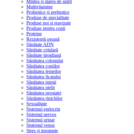
Mintea și starea de spirit
Multivitamine
Probiotice și prebiotice
Produse de specialitate
Produse noi si reavizate
Produse pentru copii
Proteine
Rezistență osoasă
Sănătate ADN
Sănătate celulară
Sănătate tiroidiană
Sănătatea colonului
Sănătatea copiilor
Sănătatea femeilor
Sănătatea ficatului
Sănătatea inimii
Sănătatea pielii
Sănătatea prostatei
Sănătatea rinichilor
Sexualitate
Sistemul endocrin
Sistemul nervos
Sistemul urinar
Sistemul venos
Stres și insomnie