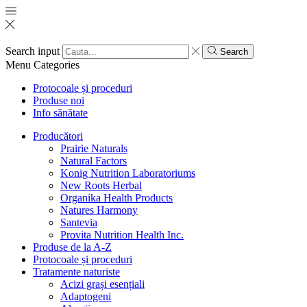
Search input
Search
Menu
Categories
Protocoale și proceduri
Produse noi
Info sănătate
Producători
Prairie Naturals
Natural Factors
Konig Nutrition Laboratoriums
New Roots Herbal
Organika Health Products
Natures Harmony
Santevia
Provita Nutrition Health Inc.
Produse de la A-Z
Protocoale și proceduri
Tratamente naturiste
Acizi grași esențiali
Adaptogeni