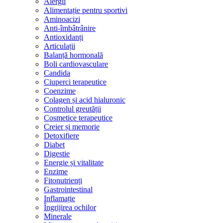
Alergii
Alimentație pentru sportivi
Aminoacizi
Anti-îmbâtrânire
Antioxidanți
Articulații
Balanță hormonală
Boli cardiovasculare
Candida
Ciuperci terapeutice
Coenzime
Colagen și acid hialuronic
Controlul greutății
Cosmetice terapeutice
Creier și memorie
Detoxifiere
Diabet
Digestie
Energie și vitalitate
Enzime
Fitonutrienți
Gastrointestinal
Inflamație
Îngrijirea ochilor
Minerale