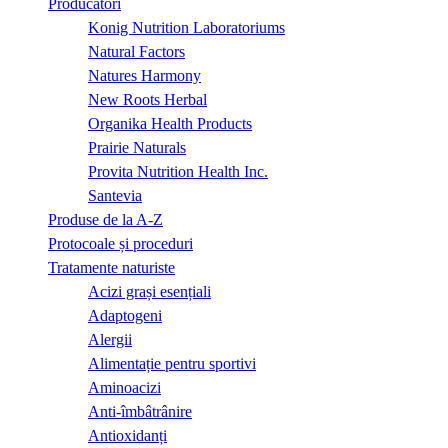
Producători
Konig Nutrition Laboratoriums
Natural Factors
Natures Harmony
New Roots Herbal
Organika Health Products
Prairie Naturals
Provita Nutrition Health Inc.
Santevia
Produse de la A-Z
Protocoale și proceduri
Tratamente naturiste
Acizi grași esențiali
Adaptogeni
Alergii
Alimentație pentru sportivi
Aminoacizi
Anti-îmbâtrânire
Antioxidanți