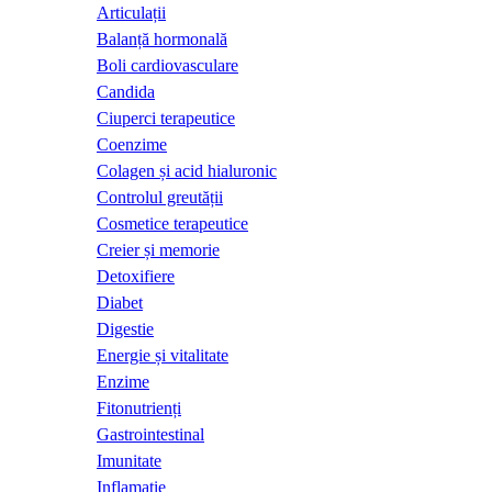
Articulații
Balanță hormonală
Boli cardiovasculare
Candida
Ciuperci terapeutice
Coenzime
Colagen și acid hialuronic
Controlul greutății
Cosmetice terapeutice
Creier și memorie
Detoxifiere
Diabet
Digestie
Energie și vitalitate
Enzime
Fitonutrienți
Gastrointestinal
Imunitate
Inflamație