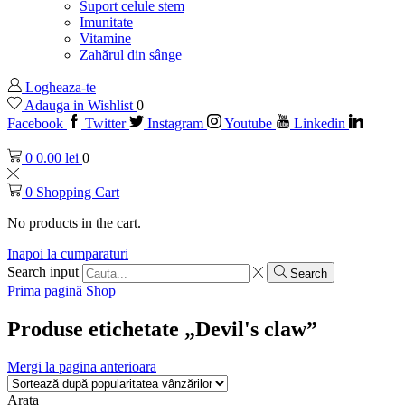
Suport celule stem
Imunitate
Vitamine
Zahărul din sânge
Logheaza-te
Adauga in Wishlist
0
Facebook
Twitter
Instagram
Youtube
Linkedin
0
0.00
lei
0
0
Shopping Cart
No products in the cart.
Inapoi la cumparaturi
Search input
Search
Prima pagină
Shop
Produse etichetate „Devil's claw”
Mergi la pagina anterioara
Arata