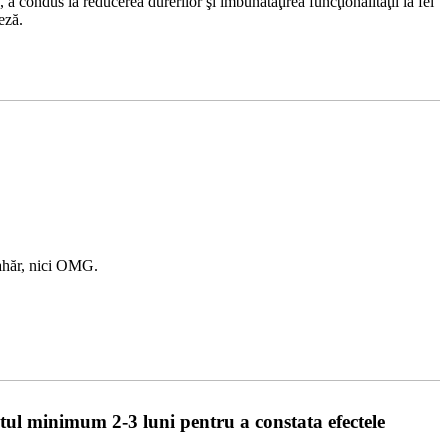
, a condus la reducerea durerilor şi îmbunătăţirea funcţionalităţii la fel
eză.
 zahăr, nici OMG.
entul minimum 2-3 luni pentru a constata efectele