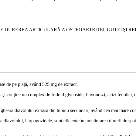
BATE DUREREA ARTICULARĂ A OSTEOARTRITEI, GUTEI ŞI
use de pe piaţă, având 525 mg de extract.
s
şi conţine un complex de Iridoid glycoside, flavonoizi, acizi fenolici, 
heara diavolului extrasă din tubulii secundari, având cea mai mare con
ra diavolului, harpagozidele, sunt eficiente în ameliorarea durerii de spa