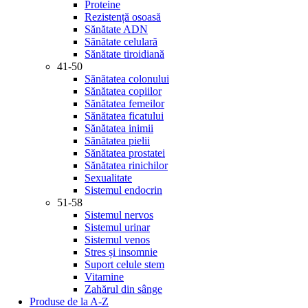
Proteine
Rezistență osoasă
Sănătate ADN
Sănătate celulară
Sănătate tiroidiană
41-50
Sănătatea colonului
Sănătatea copiilor
Sănătatea femeilor
Sănătatea ficatului
Sănătatea inimii
Sănătatea pielii
Sănătatea prostatei
Sănătatea rinichilor
Sexualitate
Sistemul endocrin
51-58
Sistemul nervos
Sistemul urinar
Sistemul venos
Stres și insomnie
Suport celule stem
Vitamine
Zahărul din sânge
Produse de la A-Z