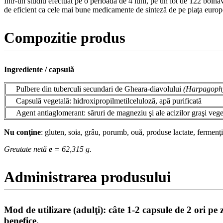
Într-un studiu efectuat pe o perioada de 4 luni, pe un lot de 122 bolnav
de eficient ca cele mai bune medicamente de sinteză de pe piaţa europea
Compozitie produs
Ingrediente / capsulă
Pulbere din tuberculi secundari de Gheara-diavolului
(Harpagoph
Capsulă vegetală: hidroxipropilmetilceluloză, apă purificată
Agent antiaglomerant: săruri de magneziu şi ale acizilor graşi vege
Nu conţine
: gluten, soia, grâu, porumb, ouă, produse lactate, fermenţi
Greutate netă
e
= 62,315 g.
Administrarea produsului
Mod de utilizare (adulţi): câte 1-2 capsule de 2 ori p
benefice.