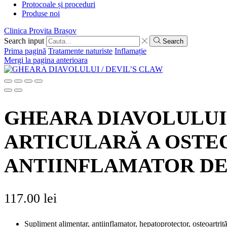
Protocoale și proceduri
Produse noi
Clinica Provita Brașov
Search input
Search
Prima pagină
Tratamente naturiste
Inflamație
Mergi la pagina anterioara
GHEARA DIAVOLULUI 
ARTICULARĂ A OSTEO
ANTIINFLAMATOR D
117.00
lei
Supliment alimentar, antiinflamator, hepatoprotector, osteoartrită, 