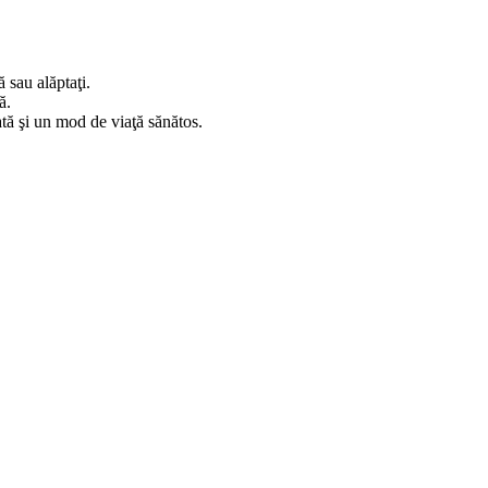
ă sau alăptaţi.
ă.
ată şi un mod de viaţă sănătos.