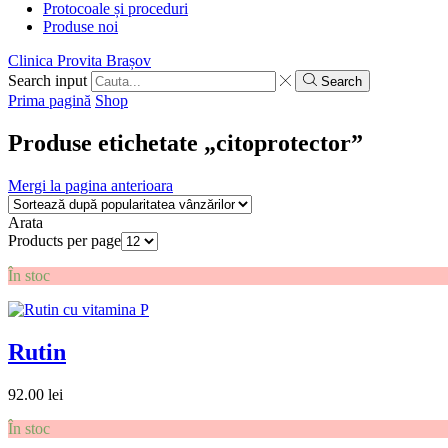
Protocoale și proceduri
Produse noi
Clinica Provita Brașov
Search input
Search
Prima pagină
Shop
Produse etichetate „citoprotector”
Mergi la pagina anterioara
Arata
Products per page
În stoc
Rutin
92.00
lei
În stoc