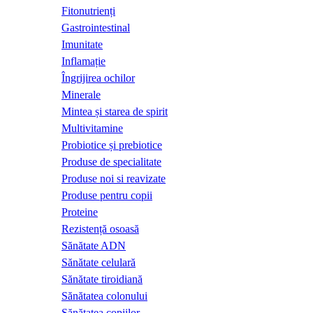
Fitonutrienți
Gastrointestinal
Imunitate
Inflamație
Îngrijirea ochilor
Minerale
Mintea și starea de spirit
Multivitamine
Probiotice și prebiotice
Produse de specialitate
Produse noi si reavizate
Produse pentru copii
Proteine
Rezistență osoasă
Sănătate ADN
Sănătate celulară
Sănătate tiroidiană
Sănătatea colonului
Sănătatea copiilor