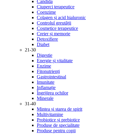
Candida
Ciuperci terapeutice
Coenzime
Colagen și acid hialuronic
Controlul greutății
Cosmetice terapeutice
Creier și memorie
Detoxifiere
Diabet
21-30
Digestie
Energie și vitalitate
Enzime
Fitonutrienți
Gastrointestinal
Imunitate
Inflamație
Îngrijirea ochilor
Minerale
31-40
Mintea și starea de spirit
Multivitamine
Probiotice și prebiotice
Produse de specialitate
Produse pentru copii