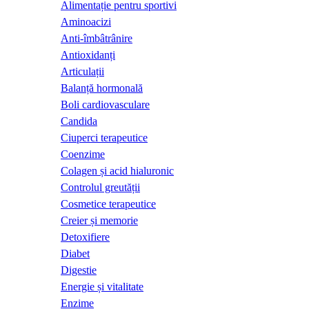
Alimentație pentru sportivi
Aminoacizi
Anti-îmbâtrânire
Antioxidanți
Articulații
Balanță hormonală
Boli cardiovasculare
Candida
Ciuperci terapeutice
Coenzime
Colagen și acid hialuronic
Controlul greutății
Cosmetice terapeutice
Creier și memorie
Detoxifiere
Diabet
Digestie
Energie și vitalitate
Enzime