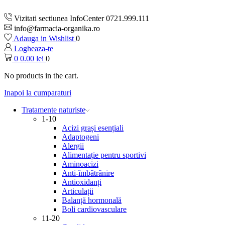
Vizitati sectiunea InfoCenter 0721.999.111
info@farmacia-organika.ro
Adauga in Wishlist
0
Logheaza-te
0
0.00
lei
0
No products in the cart.
Inapoi la cumparaturi
Tratamente naturiste
1-10
Acizi grași esențiali
Adaptogeni
Alergii
Alimentație pentru sportivi
Aminoacizi
Anti-îmbâtrânire
Antioxidanți
Articulații
Balanță hormonală
Boli cardiovasculare
11-20