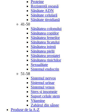
Proteine
Rezistență osoasă
Sănătate ADN
Sănătate celulară
Sănătate tiroidiană
41-50
Sănătatea colonului
Sănătatea copiilor
Sănătatea femeilor
Sănătatea ficatului
Sănătatea inimii
Sănătatea pielii
Sănătatea prostatei
Sănătatea rinichilor
Sexualitate
Sistemul endocrin
51-58
Sistemul nervos
Sistemul urinar
Sistemul venos
Stres și insomnie
Suport celule stem
Vitamine
Zahărul din sânge
Produse de la A-Z