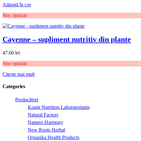
Adaugă în coș
Stoc epuizat
Cayenne – supliment nutritiv din plante
47.00
lei
Stoc epuizat
Citește mai mult
Categories
Producători
Konig Nutrition Laboratoriums
Natural Factors
Natures Harmony
New Roots Herbal
Organika Health Products