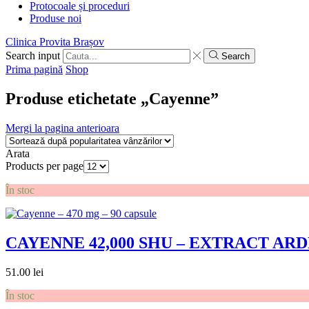
Protocoale și proceduri
Produse noi
Clinica Provita Brașov
Search input
Search
Prima pagină
Shop
Produse etichetate „Cayenne”
Mergi la pagina anterioara
Arata
Products per page
În stoc
CAYENNE 42,000 SHU – EXTRACT ARD
51.00
lei
În stoc