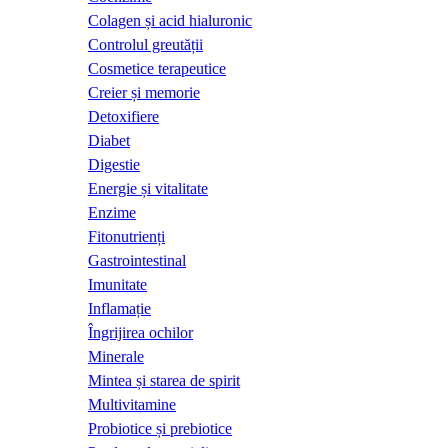
Colagen și acid hialuronic
Controlul greutății
Cosmetice terapeutice
Creier și memorie
Detoxifiere
Diabet
Digestie
Energie și vitalitate
Enzime
Fitonutrienți
Gastrointestinal
Imunitate
Inflamație
Îngrijirea ochilor
Minerale
Mintea și starea de spirit
Multivitamine
Probiotice și prebiotice