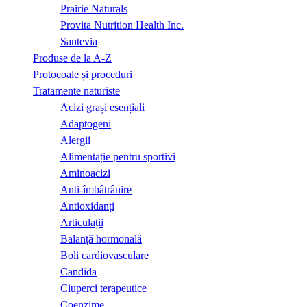
Prairie Naturals
Provita Nutrition Health Inc.
Santevia
Produse de la A-Z
Protocoale și proceduri
Tratamente naturiste
Acizi grași esențiali
Adaptogeni
Alergii
Alimentație pentru sportivi
Aminoacizi
Anti-îmbâtrânire
Antioxidanți
Articulații
Balanță hormonală
Boli cardiovasculare
Candida
Ciuperci terapeutice
Coenzime