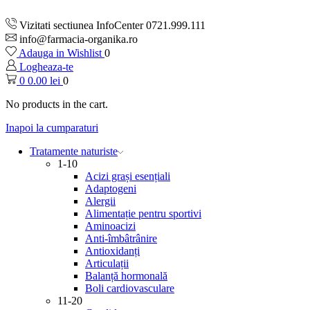
Vizitati sectiunea InfoCenter 0721.999.111
info@farmacia-organika.ro
Adauga in Wishlist
0
Logheaza-te
0
0.00
lei
0
No products in the cart.
Inapoi la cumparaturi
Tratamente naturiste
1-10
Acizi grași esențiali
Adaptogeni
Alergii
Alimentație pentru sportivi
Aminoacizi
Anti-îmbâtrânire
Antioxidanți
Articulații
Balanță hormonală
Boli cardiovasculare
11-20