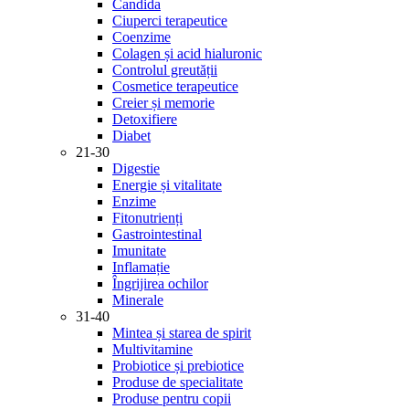
Candida
Ciuperci terapeutice
Coenzime
Colagen și acid hialuronic
Controlul greutății
Cosmetice terapeutice
Creier și memorie
Detoxifiere
Diabet
21-30
Digestie
Energie și vitalitate
Enzime
Fitonutrienți
Gastrointestinal
Imunitate
Inflamație
Îngrijirea ochilor
Minerale
31-40
Mintea și starea de spirit
Multivitamine
Probiotice și prebiotice
Produse de specialitate
Produse pentru copii