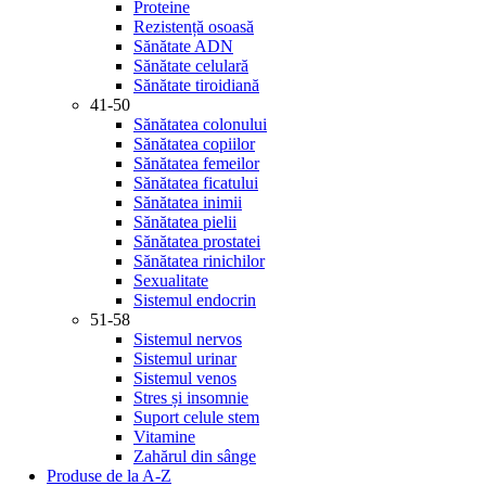
Proteine
Rezistență osoasă
Sănătate ADN
Sănătate celulară
Sănătate tiroidiană
41-50
Sănătatea colonului
Sănătatea copiilor
Sănătatea femeilor
Sănătatea ficatului
Sănătatea inimii
Sănătatea pielii
Sănătatea prostatei
Sănătatea rinichilor
Sexualitate
Sistemul endocrin
51-58
Sistemul nervos
Sistemul urinar
Sistemul venos
Stres și insomnie
Suport celule stem
Vitamine
Zahărul din sânge
Produse de la A-Z