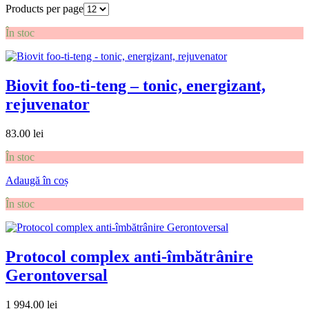
Products per page
În stoc
Biovit foo-ti-teng – tonic, energizant,
rejuvenator
83.00
lei
În stoc
Adaugă în coș
În stoc
Protocol complex anti-îmbătrânire
Gerontoversal
1 994.00
lei