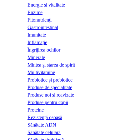
Energie și vitalitate
Enzime
Fitonutrienți
Gastrointestinal
Imunitate
Inflamație
Îngrijirea ochilor
Minerale
Mintea și starea de spirit
Multivitamine
Probiotice și prebiotice
Produse de specialitate
Produse noi si reavizate
Produse pentru copii
Proteine
Rezistență osoasă
Sănătate ADN
Sănătate celulară
Sănătate tiroidiană