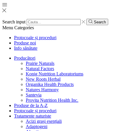
Search input
Search
Menu
Categories
Protocoale și proceduri
Produse noi
Info sănătate
Producători
Prairie Naturals
Natural Factors
Konig Nutrition Laboratoriums
New Roots Herbal
Organika Health Products
Natures Harmony
Santevia
Provita Nutrition Health Inc.
Produse de la A-Z
Protocoale și proceduri
Tratamente naturiste
Acizi grași esențiali
Adaptogeni