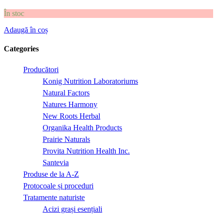
În stoc
Adaugă în coș
Categories
Producători
Konig Nutrition Laboratoriums
Natural Factors
Natures Harmony
New Roots Herbal
Organika Health Products
Prairie Naturals
Provita Nutrition Health Inc.
Santevia
Produse de la A-Z
Protocoale și proceduri
Tratamente naturiste
Acizi grași esențiali