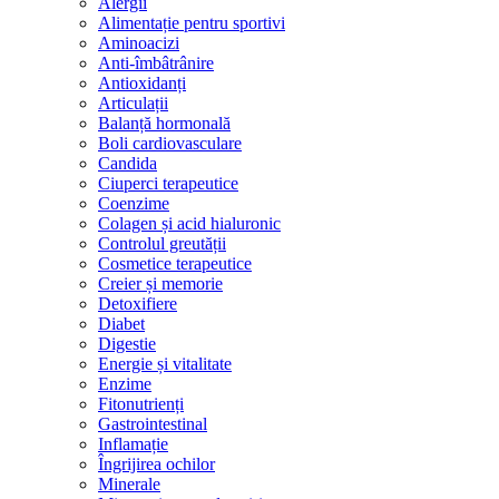
Alergii
Alimentație pentru sportivi
Aminoacizi
Anti-îmbâtrânire
Antioxidanți
Articulații
Balanță hormonală
Boli cardiovasculare
Candida
Ciuperci terapeutice
Coenzime
Colagen și acid hialuronic
Controlul greutății
Cosmetice terapeutice
Creier și memorie
Detoxifiere
Diabet
Digestie
Energie și vitalitate
Enzime
Fitonutrienți
Gastrointestinal
Inflamație
Îngrijirea ochilor
Minerale