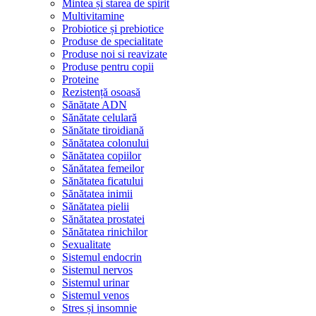
Mintea și starea de spirit
Multivitamine
Probiotice și prebiotice
Produse de specialitate
Produse noi si reavizate
Produse pentru copii
Proteine
Rezistență osoasă
Sănătate ADN
Sănătate celulară
Sănătate tiroidiană
Sănătatea colonului
Sănătatea copiilor
Sănătatea femeilor
Sănătatea ficatului
Sănătatea inimii
Sănătatea pielii
Sănătatea prostatei
Sănătatea rinichilor
Sexualitate
Sistemul endocrin
Sistemul nervos
Sistemul urinar
Sistemul venos
Stres și insomnie