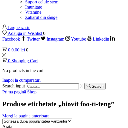
Suport celule stem
Imunitate
Vitamine
Zahărul din sânge
Logheaza-te
Adauga in Wishlist
0
Facebook
Twitter
Instagram
Youtube
Linkedin
0
0.00
lei
0
0
Shopping Cart
No products in the cart.
Inapoi la cumparaturi
Search input
Search
Prima pagină
Shop
Produse etichetate „biovit foo-ti-teng”
Mergi la pagina anterioara
Arata