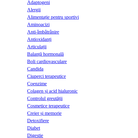
Adaptogeni
Alergii
Alimentație pentru sportivi
Aminoacizi
Anti-îmbâtrânire
Antioxidanți
Articulații
Balanță hormonală
Boli cardiovasculare
Candida
Ciuperci terapeutice
Coenzime
Colagen și acid hialuronic
Controlul greutății
Cosmetice terapeutice
Creier și memorie
Detoxifiere
Diabet
Digestie