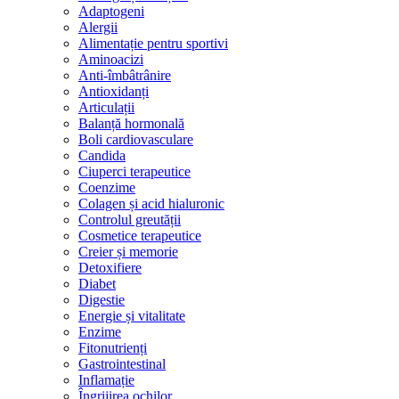
Adaptogeni
Alergii
Alimentație pentru sportivi
Aminoacizi
Anti-îmbâtrânire
Antioxidanți
Articulații
Balanță hormonală
Boli cardiovasculare
Candida
Ciuperci terapeutice
Coenzime
Colagen și acid hialuronic
Controlul greutății
Cosmetice terapeutice
Creier și memorie
Detoxifiere
Diabet
Digestie
Energie și vitalitate
Enzime
Fitonutrienți
Gastrointestinal
Inflamație
Îngrijirea ochilor