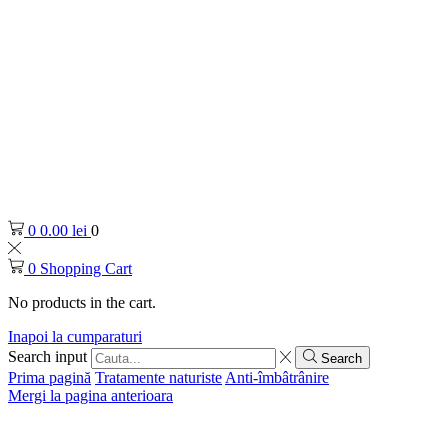
0
0.00
lei
0
0
Shopping Cart
No products in the cart.
Inapoi la cumparaturi
Search input
Search
Prima pagină
Tratamente naturiste
Anti-îmbâtrânire
Mergi la pagina anterioara