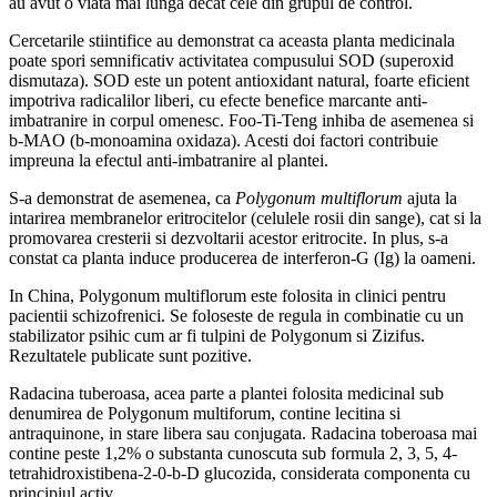
au avut o viata mai lunga decat cele din grupul de control.
Cercetarile stiintifice au demonstrat ca aceasta planta medicinala
poate spori semnificativ activitatea compusului SOD (superoxid
dismutaza). SOD este un potent antioxidant natural, foarte eficient
impotriva radicalilor liberi, cu efecte benefice marcante anti-
imbatranire in corpul omenesc. Foo-Ti-Teng inhiba de asemenea si
b-MAO (b-monoamina oxidaza). Acesti doi factori contribuie
impreuna la efectul anti-imbatranire al plantei.
S-a demonstrat de asemenea, ca
Polygonum multiflorum
ajuta la
intarirea membranelor eritrocitelor (celulele rosii din sange), cat si la
promovarea cresterii si dezvoltarii acestor eritrocite. In plus, s-a
constat ca planta induce producerea de interferon-G (Ig) la oameni.
In China, Polygonum multiflorum este folosita in clinici pentru
pacientii schizofrenici. Se foloseste de regula in combinatie cu un
stabilizator psihic cum ar fi tulpini de Polygonum si Zizifus.
Rezultatele publicate sunt pozitive.
Radacina tuberoasa, acea parte a plantei folosita medicinal sub
denumirea de Polygonum multiforum, contine lecitina si
antraquinone, in stare libera sau conjugata. Radacina toberoasa mai
contine peste 1,2% o substanta cunoscuta sub formula 2, 3, 5, 4-
tetrahidroxistibena-2-0-b-D glucozida, considerata componenta cu
principiul activ.