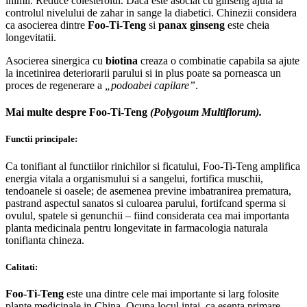
inimii. Reduce colesterolul. Daca este asociat cu ginseng ajuta la
controlul nivelului de zahar in sange la diabetici. Chinezii considera
ca asocierea dintre
Foo-Ti-Teng
si
panax ginseng
este cheia
longevitatii.
Asocierea sinergica cu
biotina
creaza o combinatie capabila sa ajute
la incetinirea deteriorarii parului si in plus poate sa porneasca un
proces de regenerare a
„podoabei capilare”
.
Mai multe despre Foo-Ti-Teng
(Polygoum Multiflorum).
Functii principale:
Ca tonifiant al functiilor rinichilor si ficatului, Foo-Ti-Teng amplifica
energia vitala a organismului si a sangelui, fortifica muschii,
tendoanele si oasele; de asemenea previne imbatranirea prematura,
pastrand aspectul sanatos si culoarea parului, fortifcand sperma si
ovulul, spatele si genunchii – fiind considerata cea mai importanta
planta medicinala pentru longevitate in farmacologia naturala
tonifianta chineza.
Calitati:
Foo-Ti-Teng
este una dintre cele mai importante si larg folosite
plante medicinale in China. Ocupa locul intai, ca esenta primare