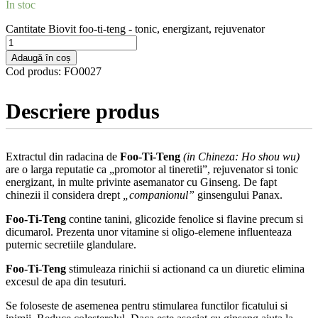
În stoc
Cantitate Biovit foo-ti-teng - tonic, energizant, rejuvenator
Adaugă în coș
Cod produs:
FO0027
Descriere produs
Extractul din radacina de
Foo-Ti-Teng
(in Chineza: Ho shou wu)
are o larga reputatie ca „promotor al tineretii”, rejuvenator si tonic
energizant, in multe privinte asemanator cu Ginseng. De fapt
chinezii il considera drept
„companionul”
ginsengului Panax.
Foo-Ti-Teng
contine tanini, glicozide fenolice si flavine precum si
dicumarol. Prezenta unor vitamine si oligo-elemene influenteaza
puternic secretiile glandulare.
Foo-Ti-Teng
stimuleaza rinichii si actionand ca un diuretic elimina
excesul de apa din tesuturi.
Se foloseste de asemenea pentru stimularea functilor ficatului si