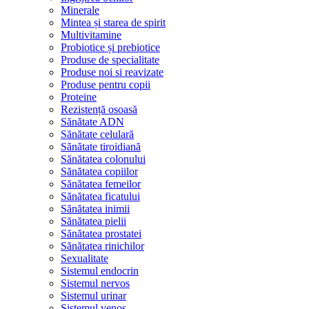
Minerale
Mintea și starea de spirit
Multivitamine
Probiotice și prebiotice
Produse de specialitate
Produse noi si reavizate
Produse pentru copii
Proteine
Rezistență osoasă
Sănătate ADN
Sănătate celulară
Sănătate tiroidiană
Sănătatea colonului
Sănătatea copiilor
Sănătatea femeilor
Sănătatea ficatului
Sănătatea inimii
Sănătatea pielii
Sănătatea prostatei
Sănătatea rinichilor
Sexualitate
Sistemul endocrin
Sistemul nervos
Sistemul urinar
Sistemul venos