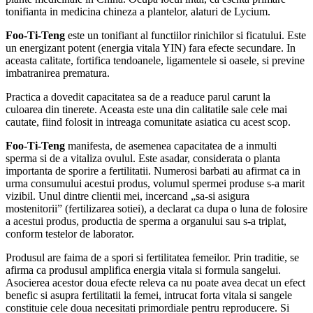
tonifianta in medicina chineza a plantelor, alaturi de Lycium.
Foo-Ti-Teng
este un tonifiant al functiilor rinichilor si ficatului. Este
un energizant potent (energia vitala YIN) fara efecte secundare. In
aceasta calitate, fortifica tendoanele, ligamentele si oasele, si previne
imbatranirea prematura.
Practica a dovedit capacitatea sa de a readuce parul carunt la
culoarea din tinerete. Aceasta este una din calitatile sale cele mai
cautate, fiind folosit in intreaga comunitate asiatica cu acest scop.
Foo-Ti-Teng
manifesta, de asemenea capacitatea de a inmulti
sperma si de a vitaliza ovulul. Este asadar, considerata o planta
importanta de sporire a fertilitatii. Numerosi barbati au afirmat ca in
urma consumului acestui produs, volumul spermei produse s-a marit
vizibil. Unul dintre clientii mei, incercand „sa-si asigura
mostenitorii” (fertilizarea sotiei), a declarat ca dupa o luna de folosire
a acestui produs, productia de sperma a organului sau s-a triplat,
conform testelor de laborator.
Produsul are faima de a spori si fertilitatea femeilor. Prin traditie, se
afirma ca produsul amplifica energia vitala si formula sangelui.
Asocierea acestor doua efecte releva ca nu poate avea decat un efect
benefic si asupra fertilitatii la femei, intrucat forta vitala si sangele
constituie cele doua necesitati primordiale pentru reproducere. Si