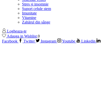
Stres și insomnie
Suport celule stem
Imunitate
Vitamine
Zahărul din sânge
Logheaza-te
Adauga in Wishlist
0
Facebook
Twitter
Instagram
Youtube
Linkedin