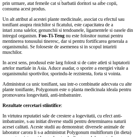
prin urmare, atat femeile cat si barbatii doritori sa aibe copii,
consuma acest produs.
Un alt atribut al acestei plante medicinale, asociat cu efectul sau
tonifiant asupra rinichilor si ficatului, este capacitatea de a
intari zona salelor, genunchii si tendoanele, ligamentele si oasele din
intregul organism.
Foo-Ti-Teng
nu este folositor numai pentru
mentinerea tonusului tineresc, dar si pentru fortificarea generala a
organismului. Se foloseste de asemenea si in scopul intaririi
muschilor.
In acest sens, produsul este larg folosit si de catre atleti si luptatorii
artelor martiale in Asia. Aduce asadar, o sporire a energiei vitale a
organismului sportivilor, sporindu-le rezistenta, forta si vointa.
Administrat ca unic tonifiant, sau intr-o combinatie adecvata cu alte
plante tonifiante, Polygonum este o planta medicinala ideala pentru
promovarea longevitatii, anti-imbatranire.
Rezultate cercetari stiintifice
:
In virtutea reputatiei sale de crestere a logevitatii, cu efect anti-
imbatranire, s-au initiat diverse studii pentru determinarea naturii
acesei calitati. Aceste studii au demonstrat: diversele animale de
laborator carora li s-a administrat Polygonum multiflorum (in dieta)