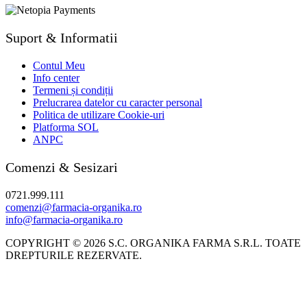
Suport & Informatii
Contul Meu
Info center
Termeni și condiții
Prelucrarea datelor cu caracter personal
Politica de utilizare Cookie-uri
Platforma SOL
ANPC
Comenzi & Sesizari
0721.999.111
comenzi@farmacia-organika.ro
info@farmacia-organika.ro
COPYRIGHT © 2026 S.C. ORGANIKA FARMA S.R.L. TOATE
DREPTURILE REZERVATE.