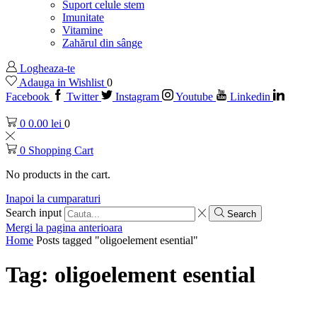
Suport celule stem
Imunitate
Vitamine
Zahărul din sânge
Logheaza-te
Adauga in Wishlist
0
Facebook
Twitter
Instagram
Youtube
Linkedin
0
0.00
lei
0
0
Shopping Cart
No products in the cart.
Inapoi la cumparaturi
Search input
Search
Mergi la pagina anterioara
Home
Posts tagged "oligoelement esential"
Tag: oligoelement esential