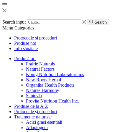
Search input
Search
Menu
Categories
Protocoale și proceduri
Produse noi
Info sănătate
Producători
Prairie Naturals
Natural Factors
Konig Nutrition Laboratoriums
New Roots Herbal
Organika Health Products
Natures Harmony
Santevia
Provita Nutrition Health Inc.
Produse de la A-Z
Protocoale și proceduri
Tratamente naturiste
Acizi grași esențiali
Adaptogeni