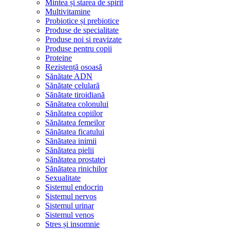
Mintea și starea de spirit
Multivitamine
Probiotice și prebiotice
Produse de specialitate
Produse noi si reavizate
Produse pentru copii
Proteine
Rezistență osoasă
Sănătate ADN
Sănătate celulară
Sănătate tiroidiană
Sănătatea colonului
Sănătatea copiilor
Sănătatea femeilor
Sănătatea ficatului
Sănătatea inimii
Sănătatea pielii
Sănătatea prostatei
Sănătatea rinichilor
Sexualitate
Sistemul endocrin
Sistemul nervos
Sistemul urinar
Sistemul venos
Stres și insomnie