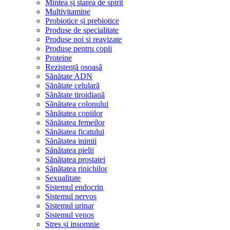
Mintea și starea de spirit
Multivitamine
Probiotice și prebiotice
Produse de specialitate
Produse noi si reavizate
Produse pentru copii
Proteine
Rezistență osoasă
Sănătate ADN
Sănătate celulară
Sănătate tiroidiană
Sănătatea colonului
Sănătatea copiilor
Sănătatea femeilor
Sănătatea ficatului
Sănătatea inimii
Sănătatea pielii
Sănătatea prostatei
Sănătatea rinichilor
Sexualitate
Sistemul endocrin
Sistemul nervos
Sistemul urinar
Sistemul venos
Stres și insomnie