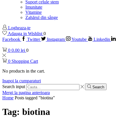
Suport celule stem
Imunitate
Vitamine
Zahărul din sânge
Logheaza-te
Adauga in Wishlist
0
Facebook
Twitter
Instagram
Youtube
Linkedin
0
0.00
lei
0
0
Shopping Cart
No products in the cart.
Inapoi la cumparaturi
Search input
Search
Mergi la pagina anterioara
Home
Posts tagged "biotina"
Tag: biotina