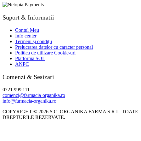
Suport & Informatii
Contul Meu
Info center
Termeni și condiții
Prelucrarea datelor cu caracter personal
Politica de utilizare Cookie-uri
Platforma SOL
ANPC
Comenzi & Sesizari
0721.999.111
comenzi@farmacia-organika.ro
info@farmacia-organika.ro
COPYRIGHT © 2026 S.C. ORGANIKA FARMA S.R.L. TOATE
DREPTURILE REZERVATE.