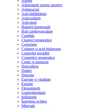
Alergii
Alimentație pentru sportivi
Aminoacizi
Anti-îmbâtrânire
Antioxidanți
Articulații
Balanță hormonală
Boli cardiovasculare
Candida
Ciuperci terapeutice
Coenzime
Colagen și acid hialuronic
Controlul greutății
Cosmetice terapeutice
Creier și memorie
Detoxifiere
Diabet
Digestie
Energie și vitalitate
Enzime
Fitonutrienți
Gastrointestinal
Inflamație
Îngrijirea ochilor
Minerale