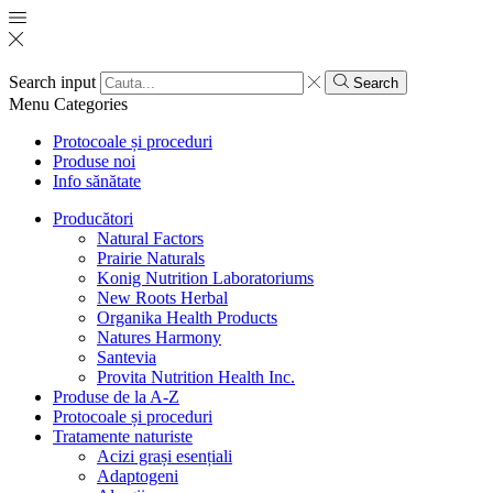
Search input
Search
Menu
Categories
Protocoale și proceduri
Produse noi
Info sănătate
Producători
Natural Factors
Prairie Naturals
Konig Nutrition Laboratoriums
New Roots Herbal
Organika Health Products
Natures Harmony
Santevia
Provita Nutrition Health Inc.
Produse de la A-Z
Protocoale și proceduri
Tratamente naturiste
Acizi grași esențiali
Adaptogeni