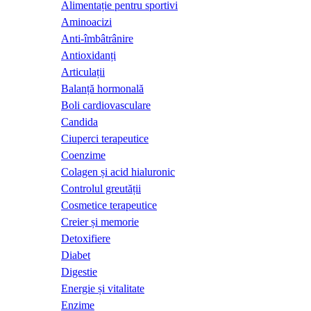
Alimentație pentru sportivi
Aminoacizi
Anti-îmbâtrânire
Antioxidanți
Articulații
Balanță hormonală
Boli cardiovasculare
Candida
Ciuperci terapeutice
Coenzime
Colagen și acid hialuronic
Controlul greutății
Cosmetice terapeutice
Creier și memorie
Detoxifiere
Diabet
Digestie
Energie și vitalitate
Enzime