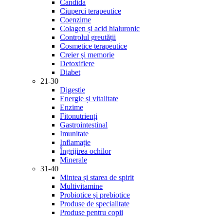
Candida
Ciuperci terapeutice
Coenzime
Colagen și acid hialuronic
Controlul greutății
Cosmetice terapeutice
Creier și memorie
Detoxifiere
Diabet
21-30
Digestie
Energie și vitalitate
Enzime
Fitonutrienți
Gastrointestinal
Imunitate
Inflamație
Îngrijirea ochilor
Minerale
31-40
Mintea și starea de spirit
Multivitamine
Probiotice și prebiotice
Produse de specialitate
Produse pentru copii