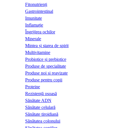
Fitonutrienți
Gastrointestinal
Imunitate
Inflamație
Îngrijirea ochilor
Minerale
Mintea și starea de spirit
Multivitamine
Probiotice și prebiotice
Produse de specialitate
Produse noi si reavizate
Produse pentru copii
Proteine
Rezistență osoasă
Sănătate ADN
Sănătate celulară
Sănătate tiroidiană
Sănătatea colonului
Sănătatea copiilor