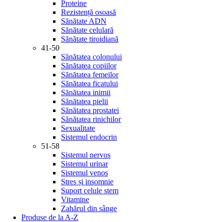
Proteine
Rezistență osoasă
Sănătate ADN
Sănătate celulară
Sănătate tiroidiană
41-50
Sănătatea colonului
Sănătatea copiilor
Sănătatea femeilor
Sănătatea ficatului
Sănătatea inimii
Sănătatea pielii
Sănătatea prostatei
Sănătatea rinichilor
Sexualitate
Sistemul endocrin
51-58
Sistemul nervos
Sistemul urinar
Sistemul venos
Stres și insomnie
Suport celule stem
Vitamine
Zahărul din sânge
Produse de la A-Z