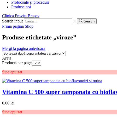
Protocoale și proceduri
Produse noi
Clinica Provita Brașov
Search input
Search
Prima pagină
Shop
Produse etichetate „viroze”
Mergi la pagina anterioara
Arata
Products per page
Stoc epuizat
Vitamina C 500 super tamponata cu bioflav
0.00
lei
Stoc epuizat