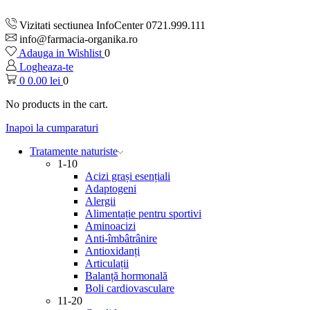
Vizitati sectiunea InfoCenter 0721.999.111
info@farmacia-organika.ro
Adauga in Wishlist
0
Logheaza-te
0
0.00
lei
0
No products in the cart.
Inapoi la cumparaturi
Tratamente naturiste
1-10
Acizi grași esențiali
Adaptogeni
Alergii
Alimentație pentru sportivi
Aminoacizi
Anti-îmbâtrânire
Antioxidanți
Articulații
Balanță hormonală
Boli cardiovasculare
11-20