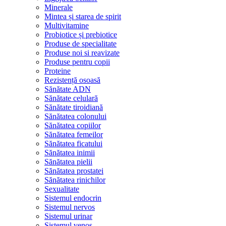
Minerale
Mintea și starea de spirit
Multivitamine
Probiotice și prebiotice
Produse de specialitate
Produse noi si reavizate
Produse pentru copii
Proteine
Rezistență osoasă
Sănătate ADN
Sănătate celulară
Sănătate tiroidiană
Sănătatea colonului
Sănătatea copiilor
Sănătatea femeilor
Sănătatea ficatului
Sănătatea inimii
Sănătatea pielii
Sănătatea prostatei
Sănătatea rinichilor
Sexualitate
Sistemul endocrin
Sistemul nervos
Sistemul urinar
Sistemul venos