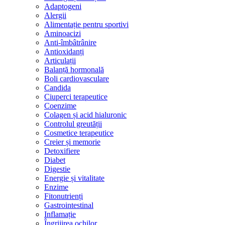
Adaptogeni
Alergii
Alimentație pentru sportivi
Aminoacizi
Anti-îmbâtrânire
Antioxidanți
Articulații
Balanță hormonală
Boli cardiovasculare
Candida
Ciuperci terapeutice
Coenzime
Colagen și acid hialuronic
Controlul greutății
Cosmetice terapeutice
Creier și memorie
Detoxifiere
Diabet
Digestie
Energie și vitalitate
Enzime
Fitonutrienți
Gastrointestinal
Inflamație
Îngrijirea ochilor