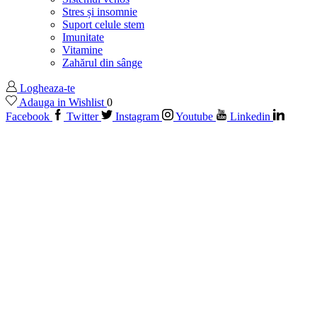
Stres și insomnie
Suport celule stem
Imunitate
Vitamine
Zahărul din sânge
Logheaza-te
Adauga in Wishlist
0
Facebook
Twitter
Instagram
Youtube
Linkedin