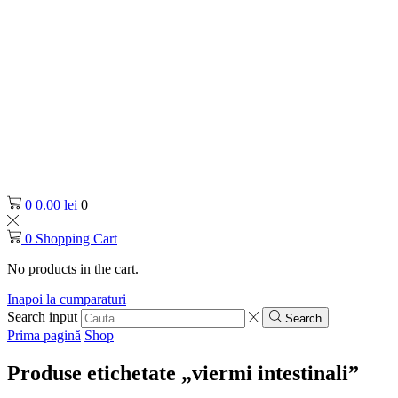
0
0.00
lei
0
0
Shopping Cart
No products in the cart.
Inapoi la cumparaturi
Search input
Search
Prima pagină
Shop
Produse etichetate „viermi intestinali”