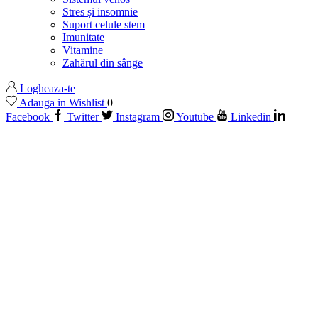
Stres și insomnie
Suport celule stem
Imunitate
Vitamine
Zahărul din sânge
Logheaza-te
Adauga in Wishlist
0
Facebook
Twitter
Instagram
Youtube
Linkedin