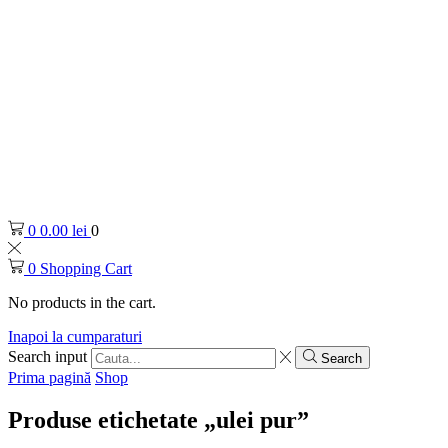
0
0.00
lei
0
0
Shopping Cart
No products in the cart.
Inapoi la cumparaturi
Search input
Search
Prima pagină
Shop
Produse etichetate „ulei pur”