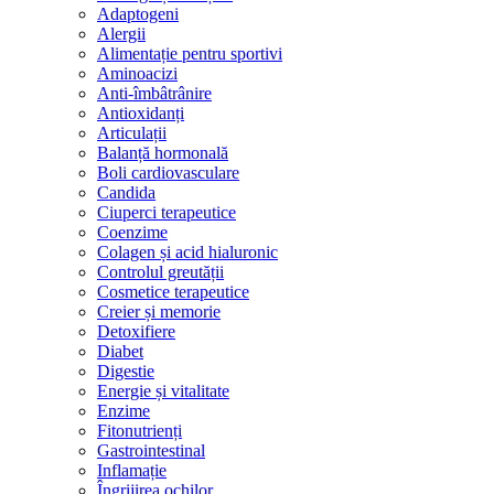
Adaptogeni
Alergii
Alimentație pentru sportivi
Aminoacizi
Anti-îmbâtrânire
Antioxidanți
Articulații
Balanță hormonală
Boli cardiovasculare
Candida
Ciuperci terapeutice
Coenzime
Colagen și acid hialuronic
Controlul greutății
Cosmetice terapeutice
Creier și memorie
Detoxifiere
Diabet
Digestie
Energie și vitalitate
Enzime
Fitonutrienți
Gastrointestinal
Inflamație
Îngrijirea ochilor