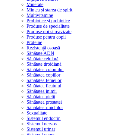
Minerale
Mintea și starea de spirit
Multivitamine
Probiotice și prebiotice
Produse de specialitate
Produse noi si reavizate
Produse pentru copii
Proteine
Rezistență osoasă
Sănătate ADN
Sănătate celulară
Sănătate tiroidiană
Sănătatea colonului
Sănătatea copiilor
Sănătatea femeilor
Sănătatea ficatului
Sănătatea inimii
Sănătatea pielii
Sănătatea prostatei
Sănătatea rinichilor
Sexualitate
Sistemul endocrin
Sistemul nervos
Sistemul urinar
Sistemul venos