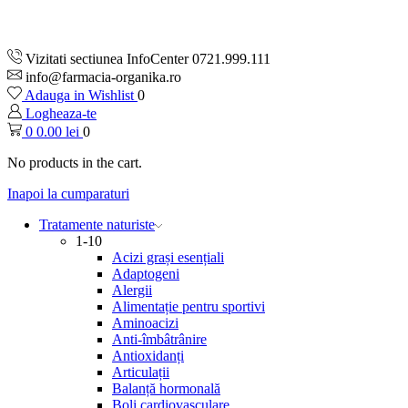
Vizitati sectiunea InfoCenter 0721.999.111
info@farmacia-organika.ro
Adauga in Wishlist
0
Logheaza-te
0
0.00
lei
0
No products in the cart.
Inapoi la cumparaturi
Tratamente naturiste
1-10
Acizi grași esențiali
Adaptogeni
Alergii
Alimentație pentru sportivi
Aminoacizi
Anti-îmbâtrânire
Antioxidanți
Articulații
Balanță hormonală
Boli cardiovasculare