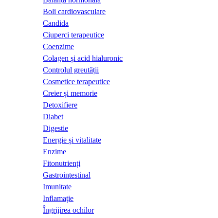
Boli cardiovasculare
Candida
Ciuperci terapeutice
Coenzime
Colagen și acid hialuronic
Controlul greutății
Cosmetice terapeutice
Creier și memorie
Detoxifiere
Diabet
Digestie
Energie și vitalitate
Enzime
Fitonutrienți
Gastrointestinal
Imunitate
Inflamație
Îngrijirea ochilor