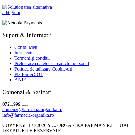
Suport & Informatii
Contul Meu
Info center
Termeni și condiții
Prelucrarea datelor cu caracter personal
Politica de utilizare Cookie-uri
Platforma SOL
ANPC
Comenzi & Sesizari
0721.999.111
comenzi@farmacia-organika.ro
info@farmacia-organika.ro
COPYRIGHT © 2026 S.C. ORGANIKA FARMA S.R.L. TOATE
DREPTURILE REZERVATE.