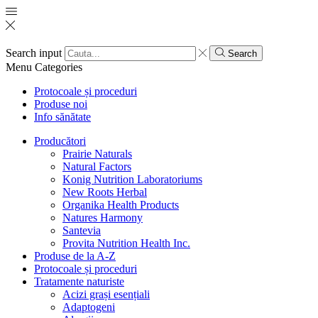
Search input
Search
Menu
Categories
Protocoale și proceduri
Produse noi
Info sănătate
Producători
Prairie Naturals
Natural Factors
Konig Nutrition Laboratoriums
New Roots Herbal
Organika Health Products
Natures Harmony
Santevia
Provita Nutrition Health Inc.
Produse de la A-Z
Protocoale și proceduri
Tratamente naturiste
Acizi grași esențiali
Adaptogeni