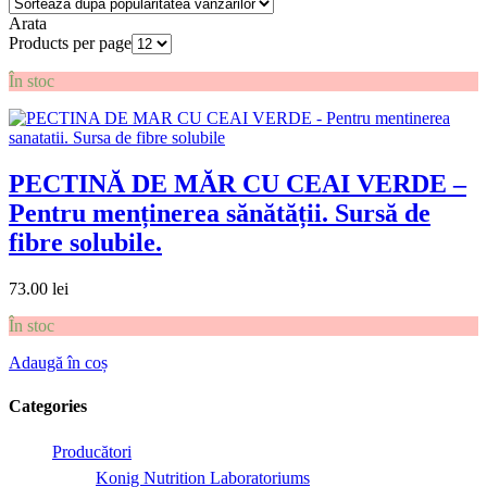
Arata
Products per page
În stoc
PECTINĂ DE MĂR CU CEAI VERDE –
Pentru menținerea sănătății. Sursă de
fibre solubile.
73.00
lei
În stoc
Adaugă în coș
Categories
Producători
Konig Nutrition Laboratoriums