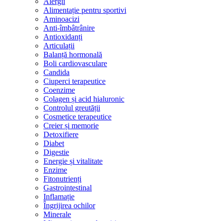
Alergii
Alimentație pentru sportivi
Aminoacizi
Anti-îmbâtrânire
Antioxidanți
Articulații
Balanță hormonală
Boli cardiovasculare
Candida
Ciuperci terapeutice
Coenzime
Colagen și acid hialuronic
Controlul greutății
Cosmetice terapeutice
Creier și memorie
Detoxifiere
Diabet
Digestie
Energie și vitalitate
Enzime
Fitonutrienți
Gastrointestinal
Inflamație
Îngrijirea ochilor
Minerale