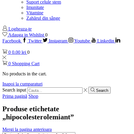
Suport celule stem
Imunitate
Vitamine
Zahărul din sânge
Logheaza-te
Adauga in Wishlist
0
Facebook
Twitter
Instagram
Youtube
Linkedin
0
0.00
lei
0
0
Shopping Cart
No products in the cart.
Inapoi la cumparaturi
Search input
Search
Prima pagină
Shop
Produse etichetate
„hipocolesterolemiant”
Mergi la pagina anterioara