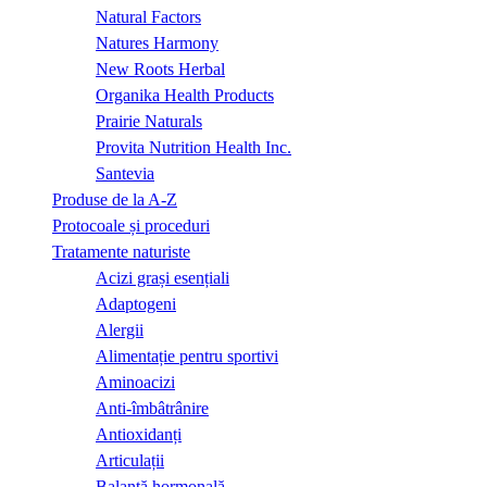
Natural Factors
Natures Harmony
New Roots Herbal
Organika Health Products
Prairie Naturals
Provita Nutrition Health Inc.
Santevia
Produse de la A-Z
Protocoale și proceduri
Tratamente naturiste
Acizi grași esențiali
Adaptogeni
Alergii
Alimentație pentru sportivi
Aminoacizi
Anti-îmbâtrânire
Antioxidanți
Articulații
Balanță hormonală