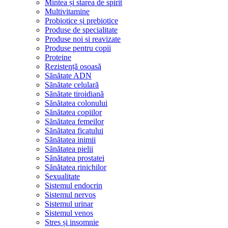
Mintea și starea de spirit
Multivitamine
Probiotice și prebiotice
Produse de specialitate
Produse noi si reavizate
Produse pentru copii
Proteine
Rezistență osoasă
Sănătate ADN
Sănătate celulară
Sănătate tiroidiană
Sănătatea colonului
Sănătatea copiilor
Sănătatea femeilor
Sănătatea ficatului
Sănătatea inimii
Sănătatea pielii
Sănătatea prostatei
Sănătatea rinichilor
Sexualitate
Sistemul endocrin
Sistemul nervos
Sistemul urinar
Sistemul venos
Stres și insomnie