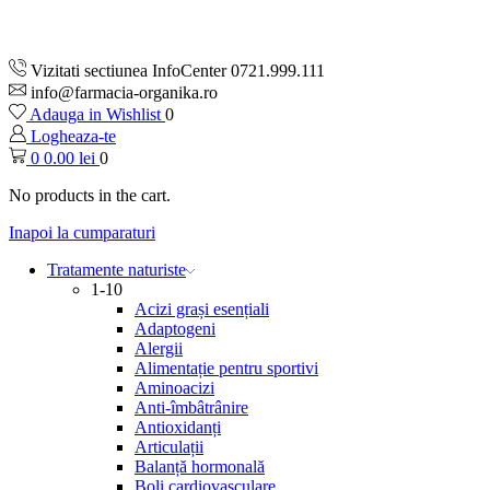
Vizitati sectiunea InfoCenter 0721.999.111
info@farmacia-organika.ro
Adauga in Wishlist
0
Logheaza-te
0
0.00
lei
0
No products in the cart.
Inapoi la cumparaturi
Tratamente naturiste
1-10
Acizi grași esențiali
Adaptogeni
Alergii
Alimentație pentru sportivi
Aminoacizi
Anti-îmbâtrânire
Antioxidanți
Articulații
Balanță hormonală
Boli cardiovasculare