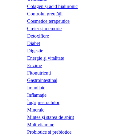
Colagen și acid hialuronic
Controlul greutății
Cosmetice terapeutice
Creier și memorie
Detoxifiere
Diabet
Digestie
Energie și vitalitate
Enzime
Fitonutrienți
Gastrointestinal
Imunitate
Inflamație
Îngrijirea ochilor
Minerale
Mintea și starea de spirit
Multivitamine
Probiotice și prebiotice