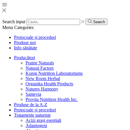
Search input
Search
Menu
Categories
Protocoale și proceduri
Produse noi
Info sănătate
Producători
Prairie Naturals
Natural Factors
Konig Nutrition Laboratoriums
New Roots Herbal
Organika Health Products
Natures Harmony
Santevia
Provita Nutrition Health Inc.
Produse de la A-Z
Protocoale și proceduri
Tratamente naturiste
Acizi grași esențiali
Adaptogeni