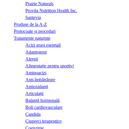
Prairie Naturals
Provita Nutrition Health Inc.
Santevia
Produse de la A-Z
Protocoale și proceduri
Tratamente naturiste
Acizi grași esențiali
Adaptogeni
Alergii
Alimentație pentru sportivi
Aminoacizi
Anti-îmbâtrânire
Antioxidanți
Articulații
Balanță hormonală
Boli cardiovasculare
Candida
Ciuperci terapeutice
Coenzime