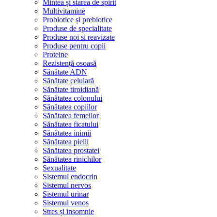
Mintea și starea de spirit
Multivitamine
Probiotice și prebiotice
Produse de specialitate
Produse noi si reavizate
Produse pentru copii
Proteine
Rezistență osoasă
Sănătate ADN
Sănătate celulară
Sănătate tiroidiană
Sănătatea colonului
Sănătatea copiilor
Sănătatea femeilor
Sănătatea ficatului
Sănătatea inimii
Sănătatea pielii
Sănătatea prostatei
Sănătatea rinichilor
Sexualitate
Sistemul endocrin
Sistemul nervos
Sistemul urinar
Sistemul venos
Stres și insomnie