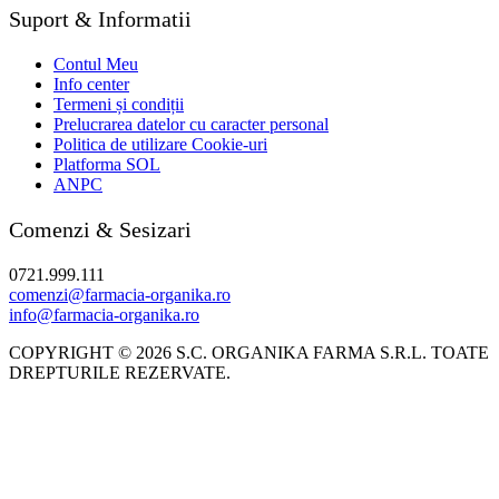
Suport & Informatii
Contul Meu
Info center
Termeni și condiții
Prelucrarea datelor cu caracter personal
Politica de utilizare Cookie-uri
Platforma SOL
ANPC
Comenzi & Sesizari
0721.999.111
comenzi@farmacia-organika.ro
info@farmacia-organika.ro
COPYRIGHT © 2026 S.C. ORGANIKA FARMA S.R.L. TOATE
DREPTURILE REZERVATE.