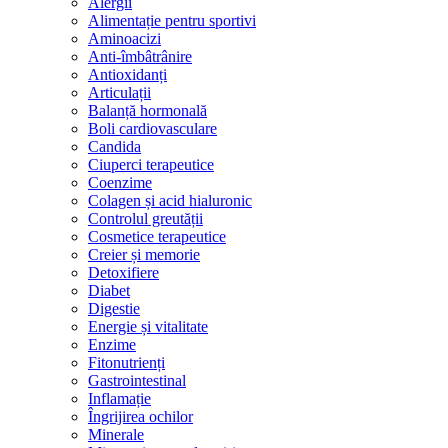
Alergii
Alimentație pentru sportivi
Aminoacizi
Anti-îmbâtrânire
Antioxidanți
Articulații
Balanță hormonală
Boli cardiovasculare
Candida
Ciuperci terapeutice
Coenzime
Colagen și acid hialuronic
Controlul greutății
Cosmetice terapeutice
Creier și memorie
Detoxifiere
Diabet
Digestie
Energie și vitalitate
Enzime
Fitonutrienți
Gastrointestinal
Inflamație
Îngrijirea ochilor
Minerale