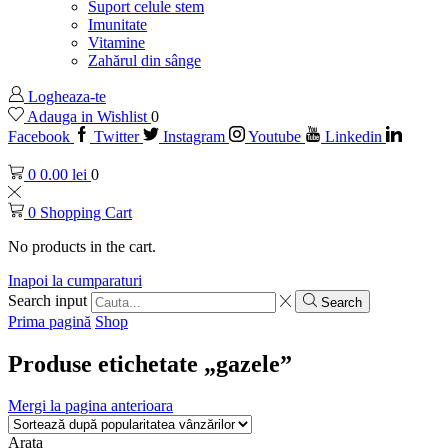
Suport celule stem
Imunitate
Vitamine
Zahărul din sânge
Logheaza-te
Adauga in Wishlist
0
Facebook
Twitter
Instagram
Youtube
Linkedin
0
0.00
lei
0
0
Shopping Cart
No products in the cart.
Inapoi la cumparaturi
Search input
Search
Prima pagină
Shop
Produse etichetate „gazele”
Mergi la pagina anterioara
Arata