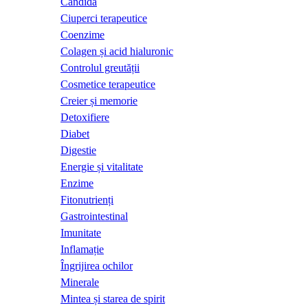
Candida
Ciuperci terapeutice
Coenzime
Colagen și acid hialuronic
Controlul greutății
Cosmetice terapeutice
Creier și memorie
Detoxifiere
Diabet
Digestie
Energie și vitalitate
Enzime
Fitonutrienți
Gastrointestinal
Imunitate
Inflamație
Îngrijirea ochilor
Minerale
Mintea și starea de spirit