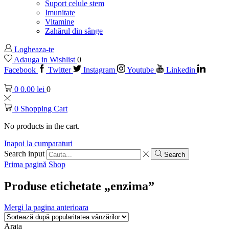
Suport celule stem
Imunitate
Vitamine
Zahărul din sânge
Logheaza-te
Adauga in Wishlist
0
Facebook
Twitter
Instagram
Youtube
Linkedin
0
0.00
lei
0
0
Shopping Cart
No products in the cart.
Inapoi la cumparaturi
Search input
Search
Prima pagină
Shop
Produse etichetate „enzima”
Mergi la pagina anterioara
Arata