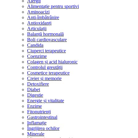
Alergii
Alimentație pentru sportivi
Aminoacizi
Anti-îmbâtrânire
Antioxidanți
Articulații
Balanță hormonală
Boli cardiovasculare
Candida
Ciuperci terapeutice
Coenzime
Colagen și acid hialuronic
Controlul greutății
Cosmetice terapeutice
Creier și memorie
Detoxifiere
Diabet
Digestie
Energie și vitalitate
Enzime
Fitonutrienți
Gastrointestinal
Inflamație
Îngrijirea ochilor
Minerale