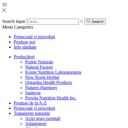
Search input
Search
Menu
Categories
Protocoale și proceduri
Produse noi
Info sănătate
Producători
Prairie Naturals
Natural Factors
Konig Nutrition Laboratoriums
New Roots Herbal
Organika Health Products
Natures Harmony
Santevia
Provita Nutrition Health Inc.
Produse de la A-Z
Protocoale și proceduri
Tratamente naturiste
Acizi grași esențiali
Adaptogeni