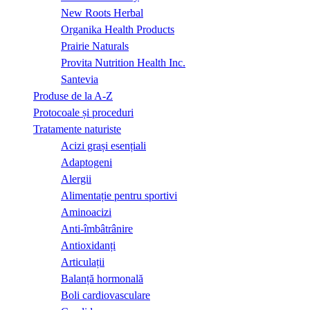
New Roots Herbal
Organika Health Products
Prairie Naturals
Provita Nutrition Health Inc.
Santevia
Produse de la A-Z
Protocoale și proceduri
Tratamente naturiste
Acizi grași esențiali
Adaptogeni
Alergii
Alimentație pentru sportivi
Aminoacizi
Anti-îmbâtrânire
Antioxidanți
Articulații
Balanță hormonală
Boli cardiovasculare