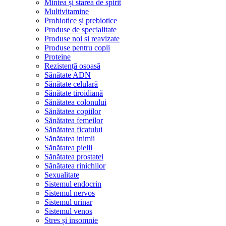
Mintea și starea de spirit
Multivitamine
Probiotice și prebiotice
Produse de specialitate
Produse noi si reavizate
Produse pentru copii
Proteine
Rezistență osoasă
Sănătate ADN
Sănătate celulară
Sănătate tiroidiană
Sănătatea colonului
Sănătatea copiilor
Sănătatea femeilor
Sănătatea ficatului
Sănătatea inimii
Sănătatea pielii
Sănătatea prostatei
Sănătatea rinichilor
Sexualitate
Sistemul endocrin
Sistemul nervos
Sistemul urinar
Sistemul venos
Stres și insomnie