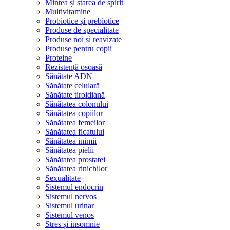
Mintea și starea de spirit
Multivitamine
Probiotice și prebiotice
Produse de specialitate
Produse noi si reavizate
Produse pentru copii
Proteine
Rezistență osoasă
Sănătate ADN
Sănătate celulară
Sănătate tiroidiană
Sănătatea colonului
Sănătatea copiilor
Sănătatea femeilor
Sănătatea ficatului
Sănătatea inimii
Sănătatea pielii
Sănătatea prostatei
Sănătatea rinichilor
Sexualitate
Sistemul endocrin
Sistemul nervos
Sistemul urinar
Sistemul venos
Stres și insomnie