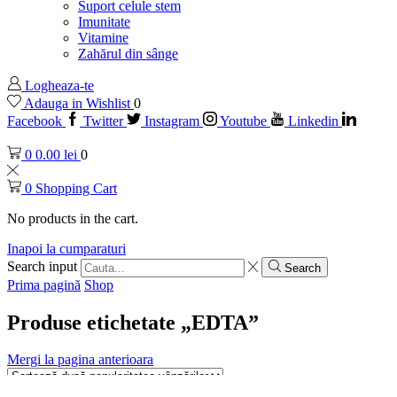
Suport celule stem
Imunitate
Vitamine
Zahărul din sânge
Logheaza-te
Adauga in Wishlist
0
Facebook
Twitter
Instagram
Youtube
Linkedin
0
0.00
lei
0
0
Shopping Cart
No products in the cart.
Inapoi la cumparaturi
Search input
Search
Prima pagină
Shop
Produse etichetate „EDTA”
Mergi la pagina anterioara
Arata