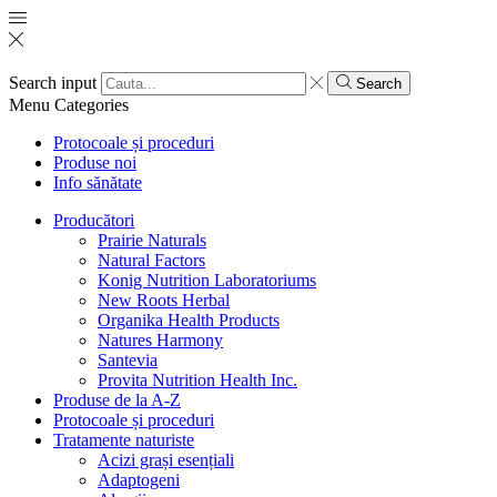
Search input
Search
Menu
Categories
Protocoale și proceduri
Produse noi
Info sănătate
Producători
Prairie Naturals
Natural Factors
Konig Nutrition Laboratoriums
New Roots Herbal
Organika Health Products
Natures Harmony
Santevia
Provita Nutrition Health Inc.
Produse de la A-Z
Protocoale și proceduri
Tratamente naturiste
Acizi grași esențiali
Adaptogeni