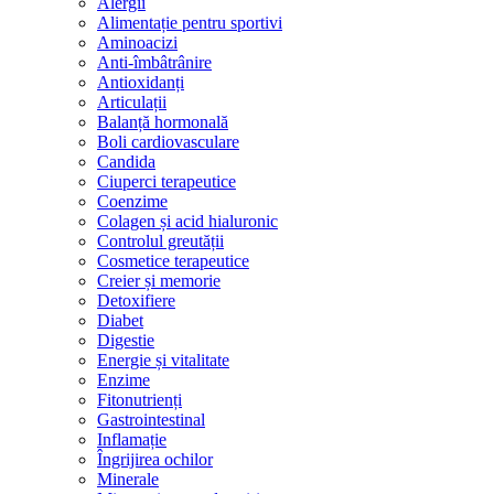
Alergii
Alimentație pentru sportivi
Aminoacizi
Anti-îmbâtrânire
Antioxidanți
Articulații
Balanță hormonală
Boli cardiovasculare
Candida
Ciuperci terapeutice
Coenzime
Colagen și acid hialuronic
Controlul greutății
Cosmetice terapeutice
Creier și memorie
Detoxifiere
Diabet
Digestie
Energie și vitalitate
Enzime
Fitonutrienți
Gastrointestinal
Inflamație
Îngrijirea ochilor
Minerale