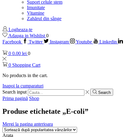
Suport celule stem
Imunitate
Vitamine
Zahărul din sânge
Logheaza-te
Adauga in Wishlist
0
Facebook
Twitter
Instagram
Youtube
Linkedin
0
0.00
lei
0
0
Shopping Cart
No products in the cart.
Inapoi la cumparaturi
Search input
Search
Prima pagină
Shop
Produse etichetate „E-coli”
Mergi la pagina anterioara
Arata