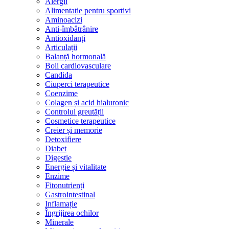
Alergii
Alimentație pentru sportivi
Aminoacizi
Anti-îmbâtrânire
Antioxidanți
Articulații
Balanță hormonală
Boli cardiovasculare
Candida
Ciuperci terapeutice
Coenzime
Colagen și acid hialuronic
Controlul greutății
Cosmetice terapeutice
Creier și memorie
Detoxifiere
Diabet
Digestie
Energie și vitalitate
Enzime
Fitonutrienți
Gastrointestinal
Inflamație
Îngrijirea ochilor
Minerale