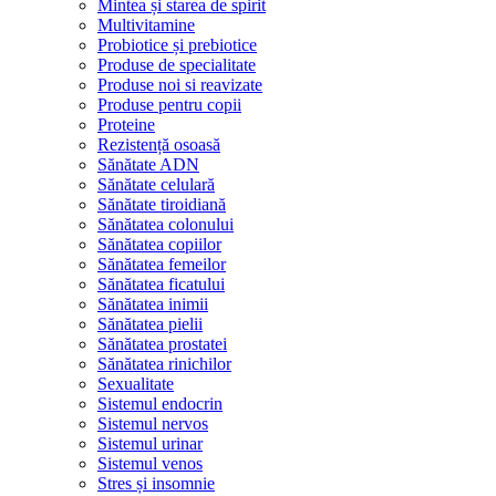
Mintea și starea de spirit
Multivitamine
Probiotice și prebiotice
Produse de specialitate
Produse noi si reavizate
Produse pentru copii
Proteine
Rezistență osoasă
Sănătate ADN
Sănătate celulară
Sănătate tiroidiană
Sănătatea colonului
Sănătatea copiilor
Sănătatea femeilor
Sănătatea ficatului
Sănătatea inimii
Sănătatea pielii
Sănătatea prostatei
Sănătatea rinichilor
Sexualitate
Sistemul endocrin
Sistemul nervos
Sistemul urinar
Sistemul venos
Stres și insomnie