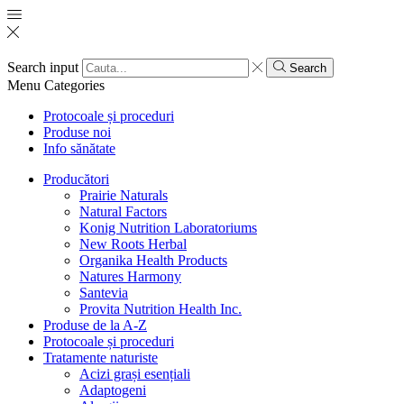
Search input
Search
Menu
Categories
Protocoale și proceduri
Produse noi
Info sănătate
Producători
Prairie Naturals
Natural Factors
Konig Nutrition Laboratoriums
New Roots Herbal
Organika Health Products
Natures Harmony
Santevia
Provita Nutrition Health Inc.
Produse de la A-Z
Protocoale și proceduri
Tratamente naturiste
Acizi grași esențiali
Adaptogeni