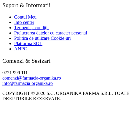
Suport & Informatii
Contul Meu
Info center
Termeni și condiții
Prelucrarea datelor cu caracter personal
Politica de utilizare Cookie-uri
Platforma SOL
ANPC
Comenzi & Sesizari
0721.999.111
comenzi@farmacia-organika.ro
info@farmacia-organika.ro
COPYRIGHT © 2026 S.C. ORGANIKA FARMA S.R.L. TOATE
DREPTURILE REZERVATE.