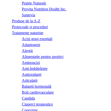
Prairie Naturals
Provita Nutrition Health Inc.
Santevia
Produse de la A-Z
Protocoale și proceduri
Tratamente naturiste
Acizi grași esențiali
Adaptogeni
Alergii
Alimentație pentru sportivi
Aminoacizi
Anti-îmbâtrânire
Antioxidanți
Articulații
Balanță hormonală
Boli cardiovasculare
Candida
Ciuperci terapeutice
Coenzime