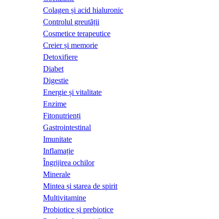
Colagen și acid hialuronic
Controlul greutății
Cosmetice terapeutice
Creier și memorie
Detoxifiere
Diabet
Digestie
Energie și vitalitate
Enzime
Fitonutrienți
Gastrointestinal
Imunitate
Inflamație
Îngrijirea ochilor
Minerale
Mintea și starea de spirit
Multivitamine
Probiotice și prebiotice