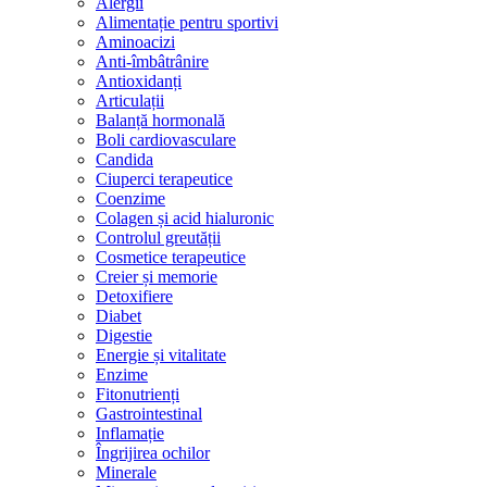
Alergii
Alimentație pentru sportivi
Aminoacizi
Anti-îmbâtrânire
Antioxidanți
Articulații
Balanță hormonală
Boli cardiovasculare
Candida
Ciuperci terapeutice
Coenzime
Colagen și acid hialuronic
Controlul greutății
Cosmetice terapeutice
Creier și memorie
Detoxifiere
Diabet
Digestie
Energie și vitalitate
Enzime
Fitonutrienți
Gastrointestinal
Inflamație
Îngrijirea ochilor
Minerale