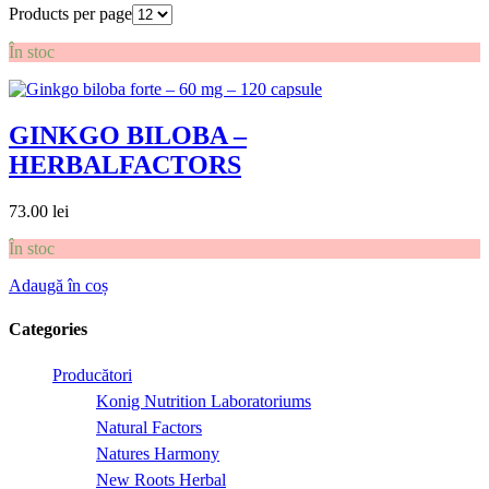
Products per page
În stoc
GINKGO BILOBA –
HERBALFACTORS
73.00
lei
În stoc
Adaugă în coș
Categories
Producători
Konig Nutrition Laboratoriums
Natural Factors
Natures Harmony
New Roots Herbal