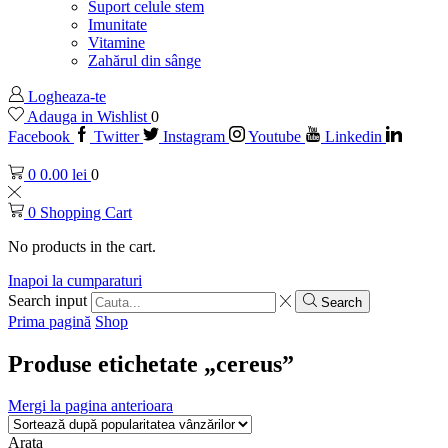
Suport celule stem
Imunitate
Vitamine
Zahărul din sânge
Logheaza-te
Adauga in Wishlist
0
Facebook
Twitter
Instagram
Youtube
Linkedin
0
0.00
lei
0
0
Shopping Cart
No products in the cart.
Inapoi la cumparaturi
Search input
Search
Prima pagină
Shop
Produse etichetate „cereus”
Mergi la pagina anterioara
Arata