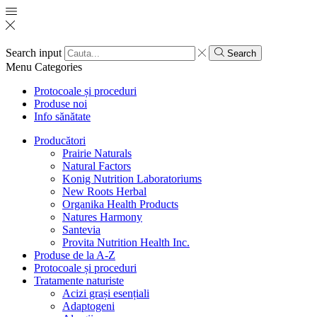
Search input
Search
Menu
Categories
Protocoale și proceduri
Produse noi
Info sănătate
Producători
Prairie Naturals
Natural Factors
Konig Nutrition Laboratoriums
New Roots Herbal
Organika Health Products
Natures Harmony
Santevia
Provita Nutrition Health Inc.
Produse de la A-Z
Protocoale și proceduri
Tratamente naturiste
Acizi grași esențiali
Adaptogeni