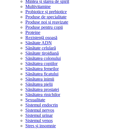
Mintea și starea de spirit
Multivitamine
Probiotice și prebiotice
Produse de specialitate
Produse noi si reavizate
Produse pentru copii
Proteine
Rezistență osoasă
Sănătate ADN
Sănătate celulară
Sănătate tiroidiană
Sănătatea colonului
Sănătatea copiilor
Sănătatea femeilor
Sănătatea ficatului
Sănătatea inimii
Sănătatea pielii
Sănătatea prostatei
Sănătatea rinichilor
Sexualitate
Sistemul endocrin
Sistemul nervos
Sistemul urinar
Sistemul venos
Stres și insomnie