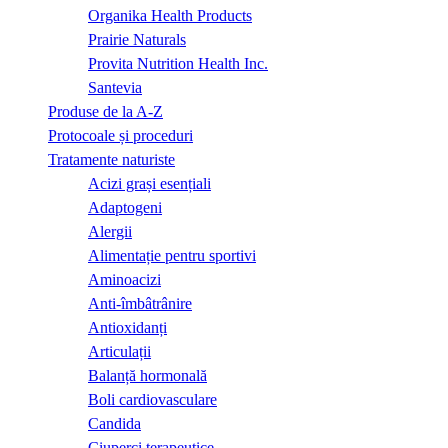
Organika Health Products
Prairie Naturals
Provita Nutrition Health Inc.
Santevia
Produse de la A-Z
Protocoale și proceduri
Tratamente naturiste
Acizi grași esențiali
Adaptogeni
Alergii
Alimentație pentru sportivi
Aminoacizi
Anti-îmbâtrânire
Antioxidanți
Articulații
Balanță hormonală
Boli cardiovasculare
Candida
Ciuperci terapeutice