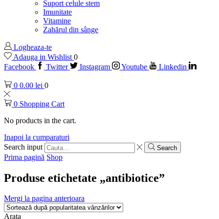
Suport celule stem
Imunitate
Vitamine
Zahărul din sânge
Logheaza-te
Adauga in Wishlist
0
Facebook
Twitter
Instagram
Youtube
Linkedin
0
0.00
lei
0
0
Shopping Cart
No products in the cart.
Inapoi la cumparaturi
Search input
Search
Prima pagină
Shop
Produse etichetate „antibiotice”
Mergi la pagina anterioara
Arata