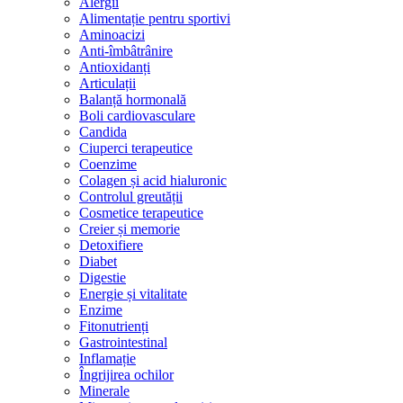
Alergii
Alimentație pentru sportivi
Aminoacizi
Anti-îmbâtrânire
Antioxidanți
Articulații
Balanță hormonală
Boli cardiovasculare
Candida
Ciuperci terapeutice
Coenzime
Colagen și acid hialuronic
Controlul greutății
Cosmetice terapeutice
Creier și memorie
Detoxifiere
Diabet
Digestie
Energie și vitalitate
Enzime
Fitonutrienți
Gastrointestinal
Inflamație
Îngrijirea ochilor
Minerale