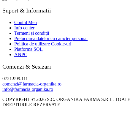
Suport & Informatii
Contul Meu
Info center
Termeni și condiții
Prelucrarea datelor cu caracter personal
Politica de utilizare Cookie-uri
Platforma SOL
ANPC
Comenzi & Sesizari
0721.999.111
comenzi@farmacia-organika.ro
info@farmacia-organika.ro
COPYRIGHT © 2026 S.C. ORGANIKA FARMA S.R.L. TOATE
DREPTURILE REZERVATE.