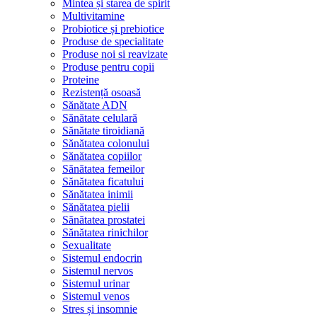
Mintea și starea de spirit
Multivitamine
Probiotice și prebiotice
Produse de specialitate
Produse noi si reavizate
Produse pentru copii
Proteine
Rezistență osoasă
Sănătate ADN
Sănătate celulară
Sănătate tiroidiană
Sănătatea colonului
Sănătatea copiilor
Sănătatea femeilor
Sănătatea ficatului
Sănătatea inimii
Sănătatea pielii
Sănătatea prostatei
Sănătatea rinichilor
Sexualitate
Sistemul endocrin
Sistemul nervos
Sistemul urinar
Sistemul venos
Stres și insomnie