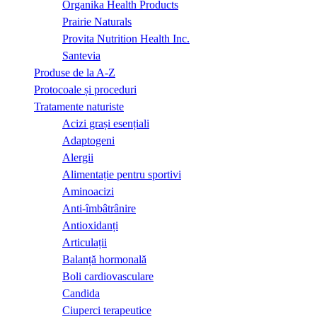
Organika Health Products
Prairie Naturals
Provita Nutrition Health Inc.
Santevia
Produse de la A-Z
Protocoale și proceduri
Tratamente naturiste
Acizi grași esențiali
Adaptogeni
Alergii
Alimentație pentru sportivi
Aminoacizi
Anti-îmbâtrânire
Antioxidanți
Articulații
Balanță hormonală
Boli cardiovasculare
Candida
Ciuperci terapeutice