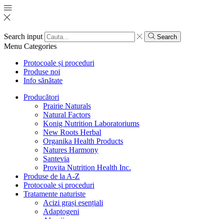
Search input
Search
Menu
Categories
Protocoale și proceduri
Produse noi
Info sănătate
Producători
Prairie Naturals
Natural Factors
Konig Nutrition Laboratoriums
New Roots Herbal
Organika Health Products
Natures Harmony
Santevia
Provita Nutrition Health Inc.
Produse de la A-Z
Protocoale și proceduri
Tratamente naturiste
Acizi grași esențiali
Adaptogeni