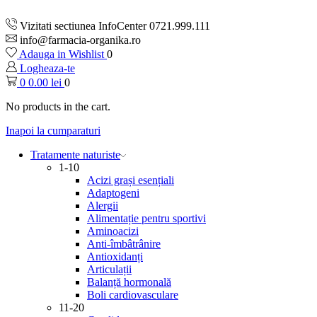
Vizitati sectiunea InfoCenter 0721.999.111
info@farmacia-organika.ro
Adauga in Wishlist
0
Logheaza-te
0
0.00
lei
0
No products in the cart.
Inapoi la cumparaturi
Tratamente naturiste
1-10
Acizi grași esențiali
Adaptogeni
Alergii
Alimentație pentru sportivi
Aminoacizi
Anti-îmbâtrânire
Antioxidanți
Articulații
Balanță hormonală
Boli cardiovasculare
11-20