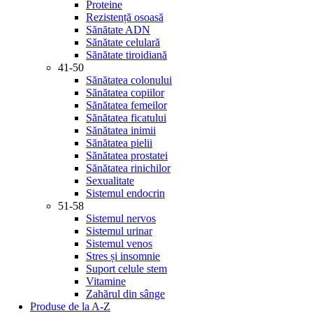
Proteine
Rezistență osoasă
Sănătate ADN
Sănătate celulară
Sănătate tiroidiană
41-50
Sănătatea colonului
Sănătatea copiilor
Sănătatea femeilor
Sănătatea ficatului
Sănătatea inimii
Sănătatea pielii
Sănătatea prostatei
Sănătatea rinichilor
Sexualitate
Sistemul endocrin
51-58
Sistemul nervos
Sistemul urinar
Sistemul venos
Stres și insomnie
Suport celule stem
Vitamine
Zahărul din sânge
Produse de la A-Z