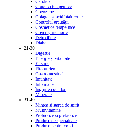
Candida
Ciuperci terapeutice
Coenzime
Colagen și acid hialuronic
Controlul greutății
Cosmetice terapeutice
Creier și memorie
Detoxifiere
Diabet
21-30
Digestie
Energie și vitalitate
Enzime
Fitonutrienți
Gastrointestinal
Imunitate
Inflamație
Îngrijirea ochilor
Minerale
31-40
Mintea și starea de spirit
Multivitamine
Probiotice și prebiotice
Produse de specialitate
Produse pentru copii