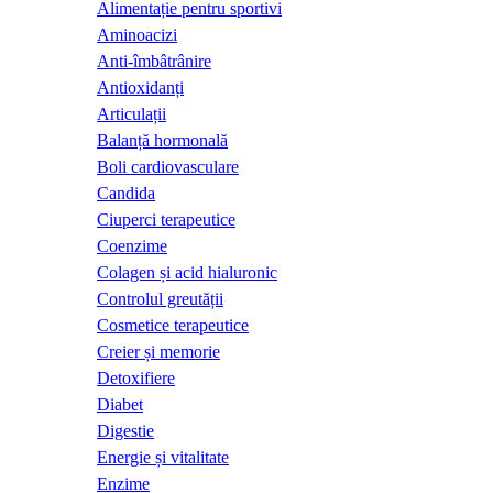
Alimentație pentru sportivi
Aminoacizi
Anti-îmbâtrânire
Antioxidanți
Articulații
Balanță hormonală
Boli cardiovasculare
Candida
Ciuperci terapeutice
Coenzime
Colagen și acid hialuronic
Controlul greutății
Cosmetice terapeutice
Creier și memorie
Detoxifiere
Diabet
Digestie
Energie și vitalitate
Enzime