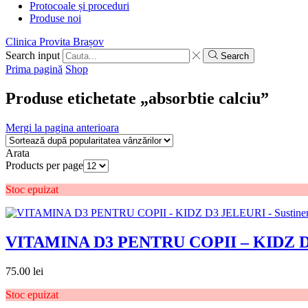
Protocoale și proceduri
Produse noi
Clinica Provita Brașov
Search input
Search
Prima pagină
Shop
Produse etichetate „absorbtie calciu”
Mergi la pagina anterioara
Arata
Products per page
Stoc epuizat
VITAMINA D3 PENTRU COPII – KIDZ D3 J
75.00
lei
Stoc epuizat