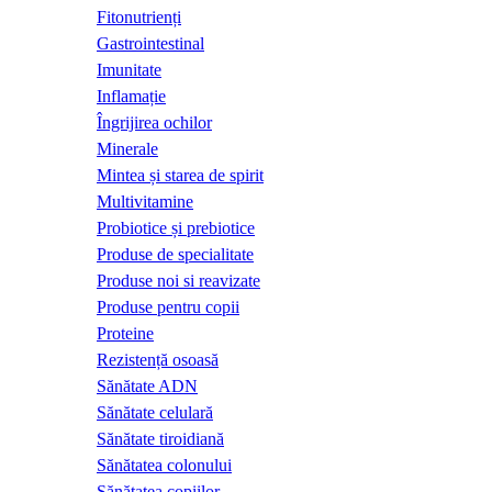
Fitonutrienți
Gastrointestinal
Imunitate
Inflamație
Îngrijirea ochilor
Minerale
Mintea și starea de spirit
Multivitamine
Probiotice și prebiotice
Produse de specialitate
Produse noi si reavizate
Produse pentru copii
Proteine
Rezistență osoasă
Sănătate ADN
Sănătate celulară
Sănătate tiroidiană
Sănătatea colonului
Sănătatea copiilor