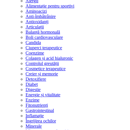
Alergii
Alimentație pentru sportivi
Aminoacizi
Anti-îmbâtrânire
Antioxidanți
Articulații
Balanță hormonală
Boli cardiovasculare
Candida
Ciuperci terapeutice
Coenzime
Colagen și acid hialuronic
Controlul greutății
Cosmetice terapeutice
Creier și memorie
Detoxifiere
Diabet
Digestie
Energie și vitalitate
Enzime
Fitonutrienți
Gastrointestinal
Inflamație
Îngrijirea ochilor
Minerale