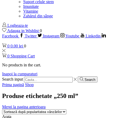
Suport celule stem
Imunitate
Vitamine
Zahărul din sânge
Logheaza-te
Adauga in Wishlist
0
Facebook
Twitter
Instagram
Youtube
Linkedin
0
0.00
lei
0
0
Shopping Cart
No products in the cart.
Inapoi la cumparaturi
Search input
Search
Prima pagină
Shop
Produse etichetate „250 ml”
Mergi la pagina anterioara
Arata