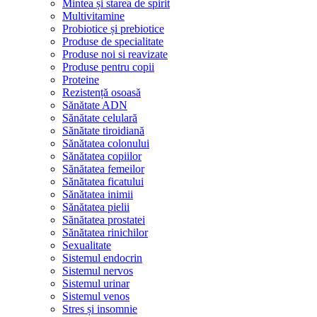
Mintea și starea de spirit
Multivitamine
Probiotice și prebiotice
Produse de specialitate
Produse noi si reavizate
Produse pentru copii
Proteine
Rezistență osoasă
Sănătate ADN
Sănătate celulară
Sănătate tiroidiană
Sănătatea colonului
Sănătatea copiilor
Sănătatea femeilor
Sănătatea ficatului
Sănătatea inimii
Sănătatea pielii
Sănătatea prostatei
Sănătatea rinichilor
Sexualitate
Sistemul endocrin
Sistemul nervos
Sistemul urinar
Sistemul venos
Stres și insomnie