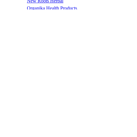
New Roots Herbal
Organika Health Products
Prairie Naturals
Provita Nutrition Health Inc.
Santevia
Produse de la A-Z
Protocoale și proceduri
Tratamente naturiste
Acizi grași esențiali
Adaptogeni
Alergii
Alimentație pentru sportivi
Aminoacizi
Anti-îmbâtrânire
Antioxidanți
Articulații
Balanță hormonală
Boli cardiovasculare
Candida