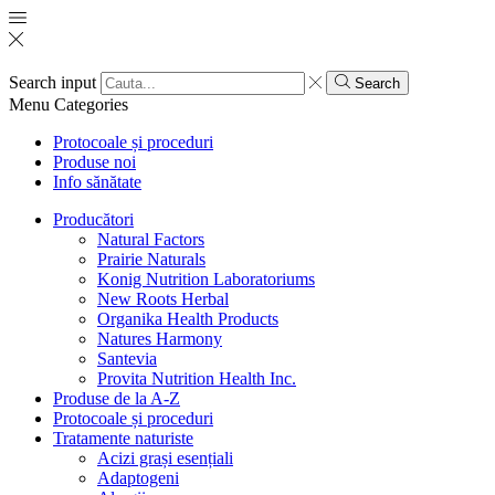
Search input
Search
Menu
Categories
Protocoale și proceduri
Produse noi
Info sănătate
Producători
Natural Factors
Prairie Naturals
Konig Nutrition Laboratoriums
New Roots Herbal
Organika Health Products
Natures Harmony
Santevia
Provita Nutrition Health Inc.
Produse de la A-Z
Protocoale și proceduri
Tratamente naturiste
Acizi grași esențiali
Adaptogeni