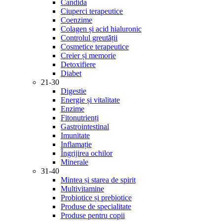
Candida
Ciuperci terapeutice
Coenzime
Colagen și acid hialuronic
Controlul greutății
Cosmetice terapeutice
Creier și memorie
Detoxifiere
Diabet
21-30
Digestie
Energie și vitalitate
Enzime
Fitonutrienți
Gastrointestinal
Imunitate
Inflamație
Îngrijirea ochilor
Minerale
31-40
Mintea și starea de spirit
Multivitamine
Probiotice și prebiotice
Produse de specialitate
Produse pentru copii