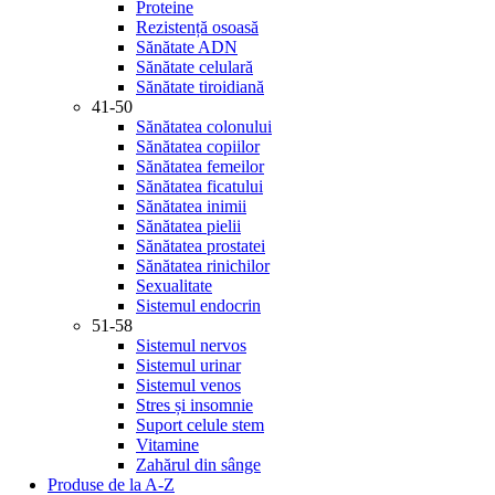
Proteine
Rezistență osoasă
Sănătate ADN
Sănătate celulară
Sănătate tiroidiană
41-50
Sănătatea colonului
Sănătatea copiilor
Sănătatea femeilor
Sănătatea ficatului
Sănătatea inimii
Sănătatea pielii
Sănătatea prostatei
Sănătatea rinichilor
Sexualitate
Sistemul endocrin
51-58
Sistemul nervos
Sistemul urinar
Sistemul venos
Stres și insomnie
Suport celule stem
Vitamine
Zahărul din sânge
Produse de la A-Z