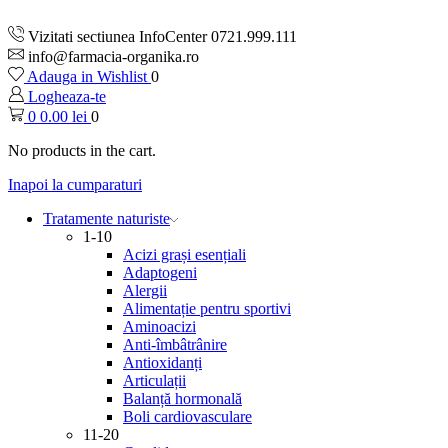
Vizitati sectiunea InfoCenter 0721.999.111
info@farmacia-organika.ro
Adauga in Wishlist
0
Logheaza-te
0
0.00
lei
0
No products in the cart.
Inapoi la cumparaturi
Tratamente naturiste
1-10
Acizi grași esențiali
Adaptogeni
Alergii
Alimentație pentru sportivi
Aminoacizi
Anti-îmbâtrânire
Antioxidanți
Articulații
Balanță hormonală
Boli cardiovasculare
11-20