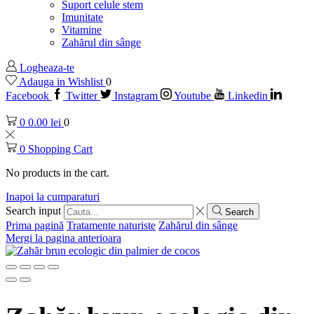
Suport celule stem
Imunitate
Vitamine
Zahărul din sânge
Logheaza-te
Adauga in Wishlist
0
Facebook
Twitter
Instagram
Youtube
Linkedin
0
0.00
lei
0
0
Shopping Cart
No products in the cart.
Inapoi la cumparaturi
Search input
Search
Prima pagină
Tratamente naturiste
Zahărul din sânge
Mergi la pagina anterioara