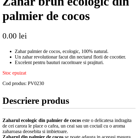
Zahăr brun ecologic din
palmier de cocos
0.00
lei
Zahar palmier de cocos, ecologic, 100% natural.
Un zahar revolutionar facut din nectarul florii de cocotier.
Excelent pentru bauturi racoritoare si prajituri.
Stoc epuizat
Cod produs:
PV0230
Descriere produs
Zaharul ecologic din palmier de cocos
este o delicatesa indragita
de cei carora le place o cafea, un ceai sau un coctail cu o aroma
zaharoasa deosebita si imbietoare.
Zaharul din palmier de cocos
se poate adauga in aceeasi masura