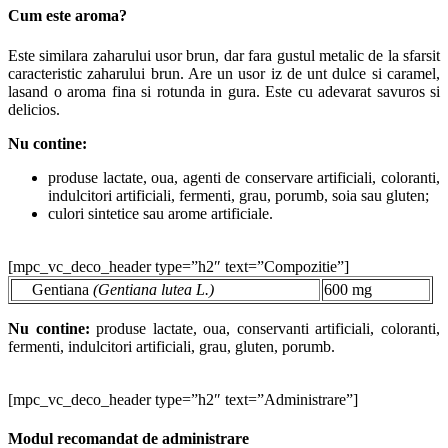
Cum este aroma?
Este similara zaharului usor brun, dar fara gustul metalic de la sfarsit
caracteristic zaharului brun. Are un usor iz de unt dulce si caramel,
lasand o aroma fina si rotunda in gura. Este cu adevarat savuros si
delicios.
Nu contine:
produse lactate, oua, agenti de conservare artificiali, coloranti,
indulcitori artificiali, fermenti, grau, porumb, soia sau gluten;
culori sintetice sau arome artificiale.
[mpc_vc_deco_header type=”h2″ text=”Compozitie”]
Gentiana
(Gentiana lutea L.)
600 mg
Nu contine:
produse lactate, oua, conservanti artificiali, coloranti,
fermenti, indulcitori artificiali, grau, gluten, porumb.
[mpc_vc_deco_header type=”h2″ text=”Administrare”]
Modul recomandat de administrare