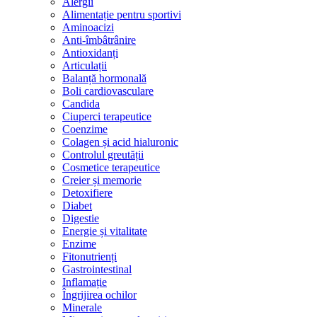
Alergii
Alimentație pentru sportivi
Aminoacizi
Anti-îmbâtrânire
Antioxidanți
Articulații
Balanță hormonală
Boli cardiovasculare
Candida
Ciuperci terapeutice
Coenzime
Colagen și acid hialuronic
Controlul greutății
Cosmetice terapeutice
Creier și memorie
Detoxifiere
Diabet
Digestie
Energie și vitalitate
Enzime
Fitonutrienți
Gastrointestinal
Inflamație
Îngrijirea ochilor
Minerale