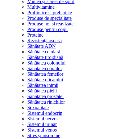
Mintea și starea de spirit
Multivitamine
Probiotice și prebiotice
Produse de specialitate
Produse noi si reavizate
Produse pentru copii
Proteine
Rezistență osoasă
Sănătate ADN
Sănătate celulară
Sănătate tiroidiană
Sănătatea colonului
Sănătatea copiilor
Sănătatea femeilor
Sănătatea ficatului
Sănătatea inimii
Sănătatea pielii
Sănătatea prostatei
Sănătatea rinichilor
Sexualitate
Sistemul endocrin
Sistemul nervos
Sistemul urinar
Sistemul venos
Stres și insomnie