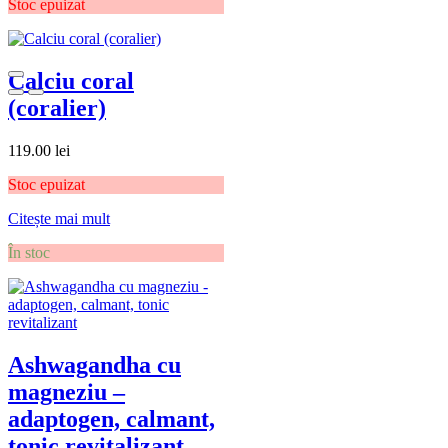
Stoc epuizat
Calciu coral
(coralier)
119.00
lei
Stoc epuizat
Citește mai mult
În stoc
Ashwagandha cu
magneziu –
adaptogen, calmant,
tonic revitalizant