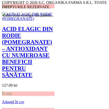
COPYRIGHT © 2026 S.C. ORGANIKA FARMA S.R.L. TOATE
În stoc
DREPTURILE REZERVATE.
Zahăr brun ecologic din palmie...
ACID ELAGIC DIN
RODIE
(POMEGRANATE)
– ANTIOXIDANT
CU NUMEROASE
BENEFICII
PENTRU
SĂNĂTATE
127.00
lei
În stoc
Adaugă în coș