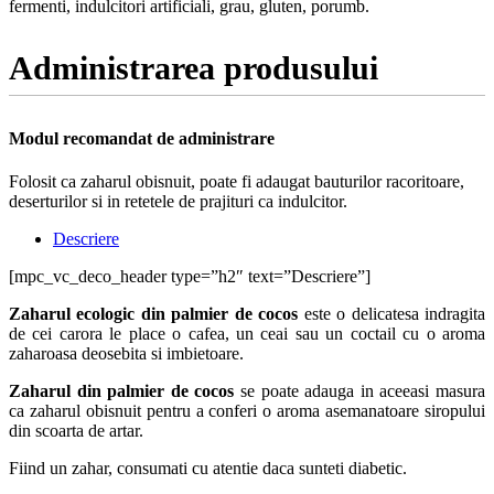
fermenti, indulcitori artificiali, grau, gluten, porumb.
Administrarea produsului
Modul recomandat de administrare
Folosit ca zaharul obisnuit, poate fi adaugat bauturilor racoritoare,
deserturilor si in retetele de prajituri ca indulcitor.
Descriere
[mpc_vc_deco_header type=”h2″ text=”Descriere”]
Zaharul ecologic din palmier de cocos
este o delicatesa indragita
de cei carora le place o cafea, un ceai sau un coctail cu o aroma
zaharoasa deosebita si imbietoare.
Zaharul din palmier de cocos
se poate adauga in aceeasi masura
ca zaharul obisnuit pentru a conferi o aroma asemanatoare siropului
din scoarta de artar.
Fiind un zahar, consumati cu atentie daca sunteti diabetic.