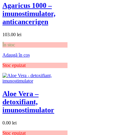
Agaricus 1000 –
imunostimulator,
anticancerigen
103.00
lei
În stoc
Adaugă în coș
Stoc epuizat
Aloe Vera –
detoxifiant,
imunostimulator
0.00
lei
Stoc epuizat