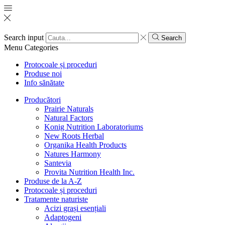
Search input
Search
Menu
Categories
Protocoale și proceduri
Produse noi
Info sănătate
Producători
Prairie Naturals
Natural Factors
Konig Nutrition Laboratoriums
New Roots Herbal
Organika Health Products
Natures Harmony
Santevia
Provita Nutrition Health Inc.
Produse de la A-Z
Protocoale și proceduri
Tratamente naturiste
Acizi grași esențiali
Adaptogeni