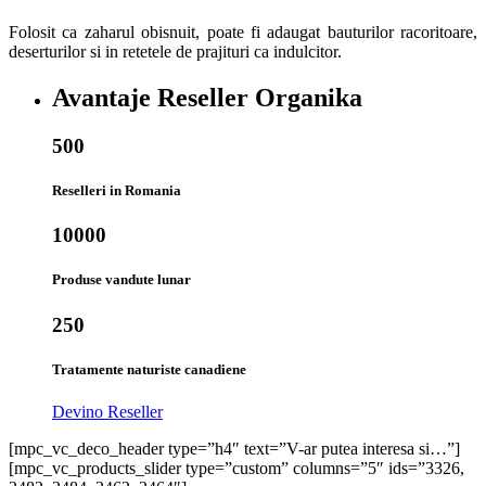
Folosit ca zaharul obisnuit, poate fi adaugat bauturilor racoritoare,
deserturilor si in retetele de prajituri ca indulcitor.
Avantaje Reseller Organika
500
Reselleri in Romania
10000
Produse vandute lunar
250
Tratamente naturiste canadiene
Devino Reseller
[mpc_vc_deco_header type=”h4″ text=”V-ar putea interesa si…”]
[mpc_vc_products_slider type=”custom” columns=”5″ ids=”3326,