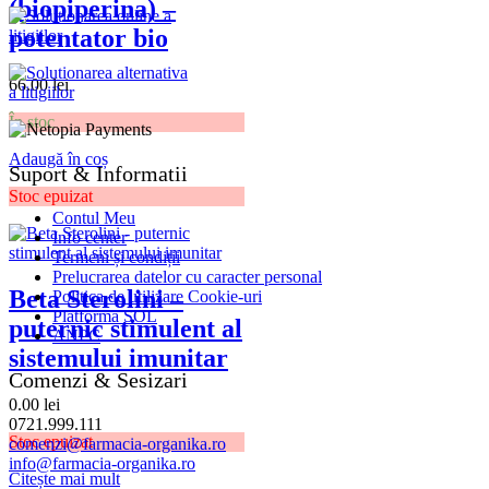
(biopiperina) –
potentator bio
66.00
lei
În stoc
Adaugă în coș
Suport & Informatii
Stoc epuizat
Contul Meu
Info center
Termeni și condiții
Prelucrarea datelor cu caracter personal
Beta Sterolini –
Politica de utilizare Cookie-uri
Platforma SOL
puternic stimulent al
ANPC
sistemului imunitar
Comenzi & Sesizari
0.00
lei
0721.999.111
Stoc epuizat
comenzi@farmacia-organika.ro
info@farmacia-organika.ro
Citește mai mult