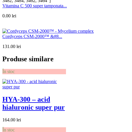
3482, 3484, 3462, 3464″]
Vitamina C 500 super tamponata...
0.00
lei
Cordyceps CSM-2000™ &#8...
131.00
lei
Produse similare
În stoc
HYA-300 – acid
hialuronic super pur
164.00
lei
În stoc