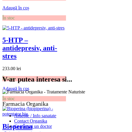
Adaugă în coș
În stoc
5-HTP –
antidepresiv, anti-
stres
233.00
lei
V-ar putea interesa si...
În stoc
Adaugă în coș
În stoc
Farmacia Organika
Articole / Info sanatate
Contact Organika
Bioperina
Contactati un doctor