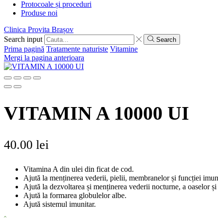
Protocoale și proceduri
Produse noi
Clinica Provita Brașov
Search input
Search
Prima pagină
Tratamente naturiste
Vitamine
Mergi la pagina anterioara
VITAMIN A 10000 UI
40.00
lei
Vitamina A din ulei din ficat de cod.
Ajută la menținerea vederii, pielii, membranelor și funcției imun
Ajută la dezvoltarea și menținerea vederii nocturne, a oaselor și 
Ajută la formarea globulelor albe.
Ajută sistemul imunitar.