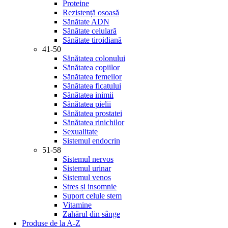
Proteine
Rezistență osoasă
Sănătate ADN
Sănătate celulară
Sănătate tiroidiană
41-50
Sănătatea colonului
Sănătatea copiilor
Sănătatea femeilor
Sănătatea ficatului
Sănătatea inimii
Sănătatea pielii
Sănătatea prostatei
Sănătatea rinichilor
Sexualitate
Sistemul endocrin
51-58
Sistemul nervos
Sistemul urinar
Sistemul venos
Stres și insomnie
Suport celule stem
Vitamine
Zahărul din sânge
Produse de la A-Z