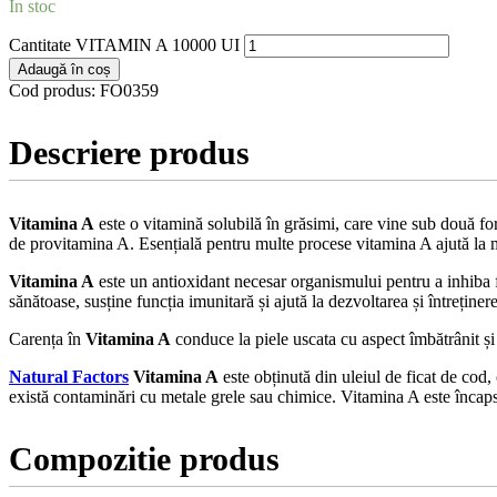
În stoc
Cantitate VITAMIN A 10000 UI
Adaugă în coș
Cod produs:
FO0359
Descriere produs
Vitamina A
este o vitamină solubilă în grăsimi, care vine sub două for
de provitamina A. Esențială pentru multe procese vitamina A ajută la m
Vitamina A
este un antioxidant necesar organismului pentru a inhiba fo
sănătoase, susține funcția imunitară și ajută la dezvoltarea și întreținere
Carența în
Vitamina A
conduce la piele uscata cu aspect îmbătrânit și c
Natural Factors
Vitamina A
este obținută din uleiul de ficat de cod,
există contaminări cu metale grele sau chimice. Vitamina A este încapsu
Compozitie produs