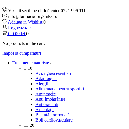
Vizitati sectiunea InfoCenter 0721.999.111
info@farmacia-organika.ro
Adauga in Wishlist
0
Logheaza-te
0
0.00
lei
0
No products in the cart.
Inapoi la cumparaturi
Tratamente naturiste
1-10
Acizi grași esențiali
Adaptogeni
Alergii
Alimentație pentru sportivi
Aminoacizi
Anti-îmbâtrânire
Antioxidanți
Articulații
Balanță hormonală
Boli cardiovasculare
11-20