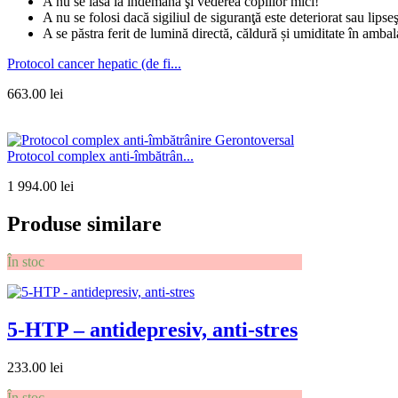
A nu se lăsa la îndemâna şi vederea copiilor mici!
A nu se folosi dacă sigiliul de siguranţă este deteriorat sau lipseş
A se păstra ferit de lumină directă, căldură și umiditate în ambal
Protocol cancer hepatic (de fi...
663.00
lei
Protocol complex anti-îmbătrân...
1 994.00
lei
Produse similare
În stoc
5-HTP – antidepresiv, anti-stres
233.00
lei
În stoc