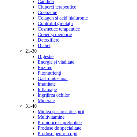
Candida
Ciuperci terapeutice
Coenzime
Colagen și acid hialuronic
Controlul greutății
Cosmetice terapeutice
Creier și memorie
Detoxifiere
Diabet
21-30
Digestie
Energie și vitalitate
Enzime
Fitonutrienți
Gastrointestinal
Imunitate
Inflamație
Îngrijirea ochilor
Minerale
31-40
Mintea și starea de spirit
Multivitamine
Probiotice și prebiotice
Produse de specialitate
Produse pentru copii