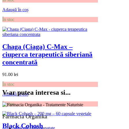
Adaugă în coș
În stoc
Chaga (Ciaga) C-Max –
ciuperca terapeutică siberiană
concentrată
91.00
lei
În stoc
V-ar putea interesa si...
Adaugă în coș
În stoc
Farmacia Organika
Black Cohosh
Articole / Info sanatate