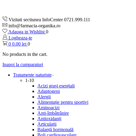
Vizitati sectiunea InfoCenter 0721.999.111
info@farmacia-organika.ro
Adauga in Wishlist
0
Logheaza-te
0
0.00
lei
0
No products in the cart.
Inapoi la cumparaturi
Tratamente naturiste
1-10
Acizi grași esențiali
Adaptogeni
Alergii
Alimentație pentru sportivi
Aminoacizi
Anti-îmbâtrânire
Antioxidanți
Articulații
Balanță hormonală
Boli cardiovasculare