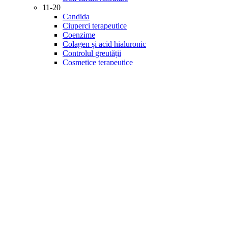
11-20
Candida
Ciuperci terapeutice
Coenzime
Colagen și acid hialuronic
Controlul greutății
Cosmetice terapeutice
Creier și memorie
Detoxifiere
Diabet
21-30
Digestie
Energie și vitalitate
Enzime
Fitonutrienți
Gastrointestinal
Imunitate
Inflamație
Îngrijirea ochilor
Minerale
31-40
Mintea și starea de spirit
Multivitamine
Probiotice și prebiotice
Produse de specialitate