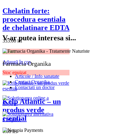
Chelatin forte:
procedura esentiala
de chelatinare EDTA
V-ar putea interesa si...
333.00
lei
În stoc
Adaugă în coș
Farmacia Organika
Stoc epuizat
Articole / Info sanatate
Contact Organika
Contactati un doctor
Kelp Atlantic – un
produs verde
esential
0.00
lei