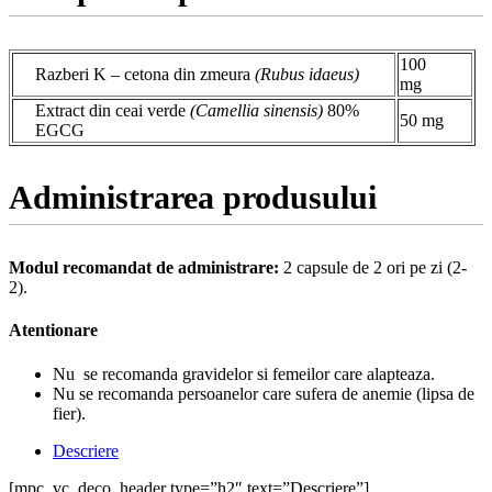
100
Razberi K – cetona din zmeura
(Rubus idaeus)
mg
Extract din ceai verde
(Camellia sinensis)
80%
50 mg
EGCG
Administrarea produsului
Modul recomandat de administrare:
2 capsule de 2 ori pe zi (2-
2).
Atentionare
Nu se recomanda gravidelor si femeilor care alapteaza.
Nu se recomanda persoanelor care sufera de anemie (lipsa de
fier).
Descriere
[mpc_vc_deco_header type=”h2″ text=”Descriere”]