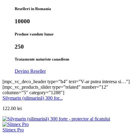
Reselleri in Romania
10000
Produse vandute lunar
250
Tratamente naturiste canadiene
Devino Reseller
[mpc_vc_deco_header type=”h4″ text=”V-ar putea interesa si…”]
[mpc_vc_products_slider type=”related” number=”12″
columns=”5″ category=”1288″]
Silymarin (silimarină) 300 for...
122.00
lei
Slimex Pro