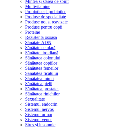
Mintea și starea de spirit
Multivitamine
Probiotice și prebiotice
Produse de specialitate
Produse noi si reavizate
Produse pentru copii
Proteine
Rezistență osoasă
Sănătate ADN
Sănătate celulară
Sănătate tiroidiană
Sănătatea colonului
Sănătatea copiilor
Sănătatea femeilor
Sănătatea ficatului
Sănătatea inimii
Sănătatea pielii
Sănătatea prostatei
Sănătatea rinichilor
Sexualitate
Sistemul endocrin
Sistemul nervos
Sistemul urinar
Sistemul venos
Stres și insomnie