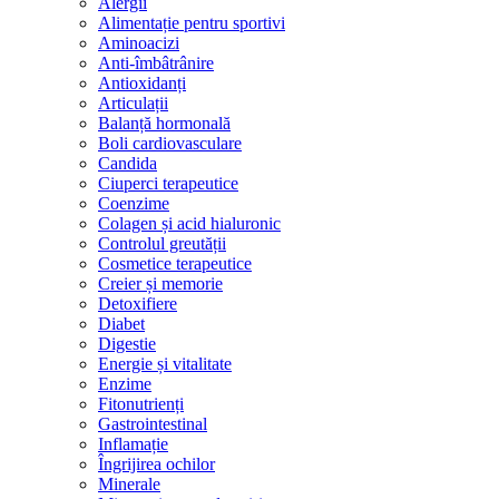
Alergii
Alimentație pentru sportivi
Aminoacizi
Anti-îmbâtrânire
Antioxidanți
Articulații
Balanță hormonală
Boli cardiovasculare
Candida
Ciuperci terapeutice
Coenzime
Colagen și acid hialuronic
Controlul greutății
Cosmetice terapeutice
Creier și memorie
Detoxifiere
Diabet
Digestie
Energie și vitalitate
Enzime
Fitonutrienți
Gastrointestinal
Inflamație
Îngrijirea ochilor
Minerale