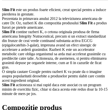
Slim Fit
este un produs foarte eficient, creat special pentru a induce
pierderea in greutate.
Prezentata in primavara anului 2012 la televiziunea americana de
catre Dr. Oz, razberi K din compozitia produsului
Slim Fit
a produs
furori pe pietele americane.
Slim Fit
contine razberi K, o cetona originala produsa de firma
americana Integrity Nutraceutical, precum si un extract standardizat
din frunze de ceai verde continand substanta activa EGCG
(epigalocatehin-3-galat), impreuna avand un efect sinergic de
accelerare a arderii grasimilor. Razberi K este un accelerator
metabolic care obliga organismul sa arda mai accelerat grasimile cu
predilectie catre talie. Actioneaza, de asemenea, si pentru eliminarea
grasimii depuse pe organele interne, cum ar fi in cazurile de ficat
gras.
O simpla cautare Google pentru razberi K va poate da o imagine
asupra popularitatii deosebite a produselor pentru slabit care contin
acest ingredient original.
Slim Fit
actioneaza si mai rapid daca este asociat cu un program
minim de exercitiu fizic, chiar si daca acesta este redus doar la 10-15
minute de mers pe jos.
Compozitie produs