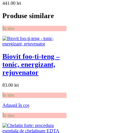
441.00
lei
Produse similare
În stoc
Biovit foo-ti-teng –
tonic, energizant,
rejuvenator
83.00
lei
În stoc
Adaugă în coș
În stoc