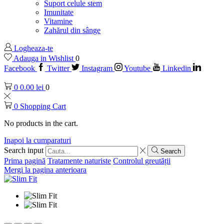
Suport celule stem
Imunitate
Vitamine
Zahărul din sânge
Logheaza-te
Adauga in Wishlist
0
Facebook
Twitter
Instagram
Youtube
Linkedin
0
0.00
lei
0
0
Shopping Cart
No products in the cart.
Inapoi la cumparaturi
Search input
Search
Prima pagină
Tratamente naturiste
Controlul greutății
Mergi la pagina anterioara