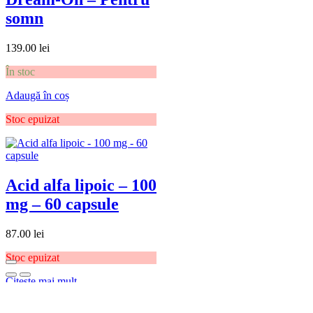
somn
139.00
lei
În stoc
Adaugă în coș
Stoc epuizat
Acid alfa lipoic – 100
mg – 60 capsule
87.00
lei
Stoc epuizat
Citește mai mult
În stoc