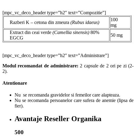
[mpc_vc_deco_header type=”h2″ text=”Compozitie”]
100
Razberi K – cetona din zmeura
(Rubus idaeus)
mg
Extract din ceai verde
(Camellia sinensis)
80%
50 mg
EGCG
[mpc_vc_deco_header type=”h2″ text=”Administrare”]
Modul recomandat de administrare:
2 capsule de 2 ori pe zi (2-
2).
Atentionare
Nu se recomanda gravidelor si femeilor care alapteaza.
Nu se recomanda persoanelor care sufera de anemie (lipsa de
fier).
Avantaje Reseller Organika
500