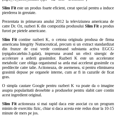
Slim Fit
este un produs foarte eficient, creat special pentru a induce
pierderea in greutate.
Prezentata in primavara anului 2012 la televiziunea americana de
catre Dr. Oz, razberi K din compozitia produsului
Slim Fit
a produs
furori pe pietele americane.
Slim Fit
contine razberi K, o cetona originala produsa de firma
americana Integrity Nutraceutical, precum si un extract standardizat
din frunze de ceai verde continand substanta activa EGCG
(epigalocatehin-3-galat), impreuna avand un efect sinergic de
accelerare a arderii grasimilor. Razberi K este un accelerator
metabolic care obliga organismul sa arda mai accelerat grasimile cu
predilectie catre talie. Actioneaza, de asemenea, si pentru eliminarea
grasimii depuse pe organele interne, cum ar fi in cazurile de ficat
gras.
O simpla cautare Google pentru razberi K va poate da o imagine
asupra popularitatii deosebite a produselor pentru slabit care contin
acest ingredient original.
Slim Fit
actioneaza si mai rapid daca este asociat cu un program
minim de exercitiu fizic, chiar si daca acesta este redus doar la 10-15
minute de mers pe jos.