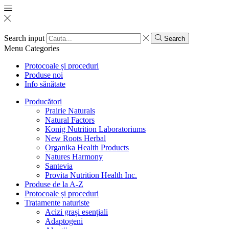
Search input
Search
Menu
Categories
Protocoale și proceduri
Produse noi
Info sănătate
Producători
Prairie Naturals
Natural Factors
Konig Nutrition Laboratoriums
New Roots Herbal
Organika Health Products
Natures Harmony
Santevia
Provita Nutrition Health Inc.
Produse de la A-Z
Protocoale și proceduri
Tratamente naturiste
Acizi grași esențiali
Adaptogeni