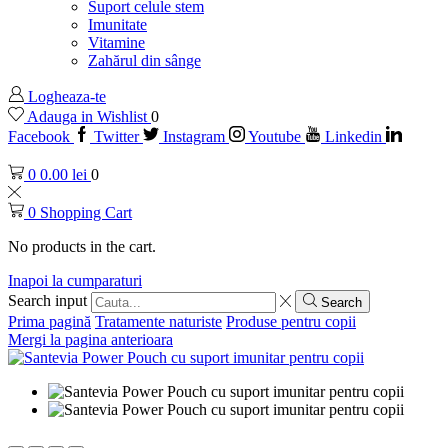
Suport celule stem
Imunitate
Vitamine
Zahărul din sânge
Logheaza-te
Adauga in Wishlist
0
Facebook
Twitter
Instagram
Youtube
Linkedin
0
0.00
lei
0
0
Shopping Cart
No products in the cart.
Inapoi la cumparaturi
Search input
Search
Prima pagină
Tratamente naturiste
Produse pentru copii
Mergi la pagina anterioara