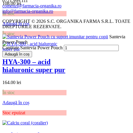
0721.999.111
108.00
lei
comenzi@farmacia-organika.ro
info@farmacia-organika.ro
În stoc
COPYRIGHT © 2026 S.C. ORGANIKA FARMA S.R.L. TOATE
Adaugă în coș
DREPTURILE REZERVATE.
În stoc
Santevia
Power Pouch
Cantitate Santevia Power Pouch
Adaugă în coș
HYA-300 – acid
hialuronic super pur
164.00
lei
În stoc
Adaugă în coș
Stoc epuizat