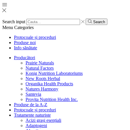
Search input
Search
Menu
Categories
Protocoale și proceduri
Produse noi
Info sănătate
Producători
Prairie Naturals
Natural Factors
Konig Nutrition Laboratoriums
New Roots Herbal
Organika Health Products
Natures Harmony
Santevia
Provita Nutrition Health Inc.
Produse de la A-Z
Protocoale și proceduri
Tratamente naturiste
Acizi grași esențiali
Adaptogeni