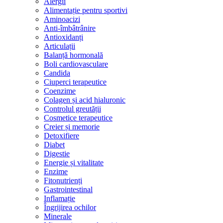
Alergii
Alimentație pentru sportivi
Aminoacizi
Anti-îmbâtrânire
Antioxidanți
Articulații
Balanță hormonală
Boli cardiovasculare
Candida
Ciuperci terapeutice
Coenzime
Colagen și acid hialuronic
Controlul greutății
Cosmetice terapeutice
Creier și memorie
Detoxifiere
Diabet
Digestie
Energie și vitalitate
Enzime
Fitonutrienți
Gastrointestinal
Inflamație
Îngrijirea ochilor
Minerale