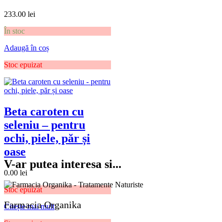
233.00
lei
În stoc
Adaugă în coș
Stoc epuizat
Beta caroten cu
seleniu – pentru
ochi, piele, păr și
oase
V-ar putea interesa si...
0.00
lei
Stoc epuizat
Farmacia Organika
Citește mai mult