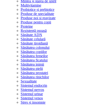
Mintea și starea de spirit
Multivitamine
Probiotice și prebiotice
Produse de specialitate
Produse noi si reavizate
Produse pentru copii
Proteine
Rezistență osoasă
Sănătate ADN
Sănătate celulară
Sănătate tiroidiană
Sănătatea colonului
Sănătatea copiilor
Sănătatea femeilor
Sănătatea ficatului
Sănătatea inimii
Sănătatea pielii
Sănătatea prostatei
Sănătatea rinichilor
Sexualitate
Sistemul endocrin
Sistemul nervos
Sistemul urinar
Sistemul venos
Stres și insomnie