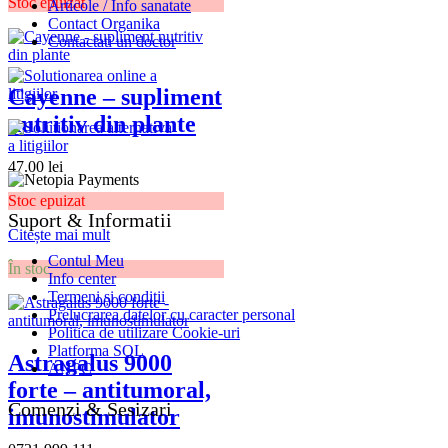
Stoc epuizat
Articole / Info sanatate
Contact Organika
Contactati un doctor
Cayenne – supliment
nutritiv din plante
47.00
lei
Stoc epuizat
Suport & Informatii
Citește mai mult
Contul Meu
În stoc
Info center
Termeni și condiții
Prelucrarea datelor cu caracter personal
Politica de utilizare Cookie-uri
Platforma SOL
Astragalus 9000
ANPC
forte – antitumoral,
Comenzi & Sesizari
imunostimulator