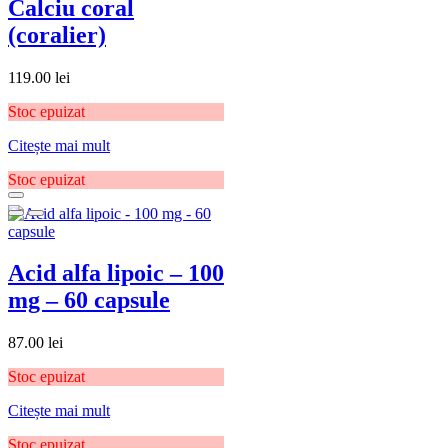
Calciu coral
(coralier)
119.00
lei
Stoc epuizat
Citește mai mult
Stoc epuizat
Acid alfa lipoic – 100
mg – 60 capsule
87.00
lei
Stoc epuizat
Citește mai mult
Stoc epuizat