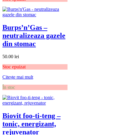
Burps’n’Gas –
neutralizeaza gazele
din stomac
50.00
lei
Stoc epuizat
Citește mai mult
În stoc
Biovit foo-ti-teng –
tonic, energizant,
rejuvenator