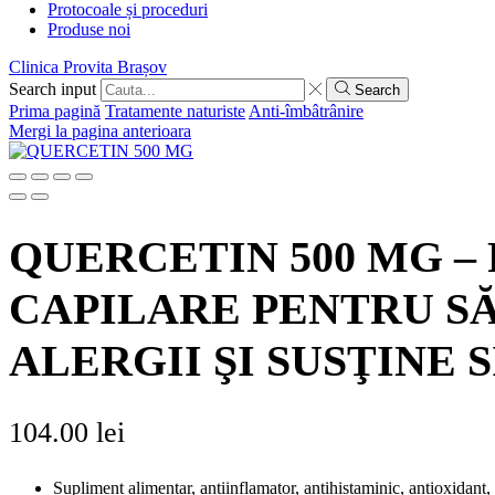
Protocoale și proceduri
Produse noi
Clinica Provita Brașov
Search input
Search
Prima pagină
Tratamente naturiste
Anti-îmbâtrânire
Mergi la pagina anterioara
QUERCETIN 500 MG –
CAPILARE PENTRU S
ALERGII ŞI SUSŢINE
104.00
lei
Supliment alimentar, antiinflamator, antihistaminic, antioxidant, an