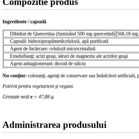
Compozitie produs
Ingrediente / capsulă
Dihidrat de Quercetina (furnizând 500 mg quercetină)
568,18 mg
Capsulă: hidroxipropilmetilceluloză, apă purificată
Agent de încărcare: celuloză microcristalină
Emulsifianţi: acizi graşi, săruri de magneziu ale acizilor graşi
Agent antiaglomerant: dioxid de siliciu
Nu conţine
: coloranţi, agenţi de conservare sau îndulcitori artificial
Potrivit pentru vegetarieni şi vegani.
Greutate netă
e
= 47,88 g.
Administrarea produsului