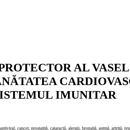
 PROTECTOR AL VASE
ĂNĂTATEA CARDIOVAS
 SISTEMUL IMUNITAR
tiviral, cancer, prostatită, cataractă, alergii, bronşită, astmă, artrită, r