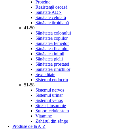
Proteine
Rezistență osoasă
Sănătate ADN
Sănătate celulară
Sănătate tiroidiană
41-50
Sănătatea colonului
Sănătatea copiilor
Sănătatea femeilor
Sănătatea ficatului
Sănătatea inimii
Sănătatea pielii
Sănătatea prostatei
Sănătatea rinichilor
Sexualitate
Sistemul endocrin
51-58
Sistemul nervos
Sistemul urinar
Sistemul venos
Stres și insomnie
Suport celule stem
Vitamine
Zahărul din sânge
Produse de la A-Z