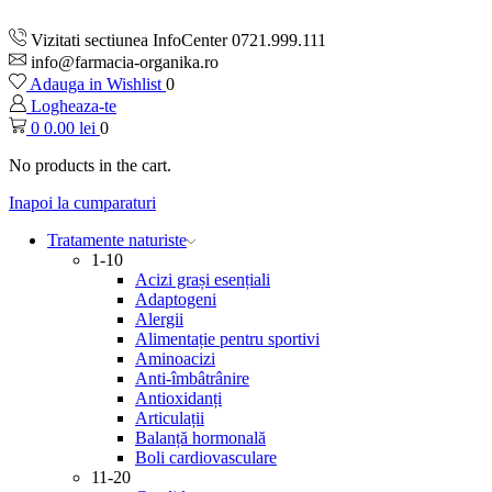
Vizitati sectiunea InfoCenter 0721.999.111
info@farmacia-organika.ro
Adauga in Wishlist
0
Logheaza-te
0
0.00
lei
0
No products in the cart.
Inapoi la cumparaturi
Tratamente naturiste
1-10
Acizi grași esențiali
Adaptogeni
Alergii
Alimentație pentru sportivi
Aminoacizi
Anti-îmbâtrânire
Antioxidanți
Articulații
Balanță hormonală
Boli cardiovasculare
11-20