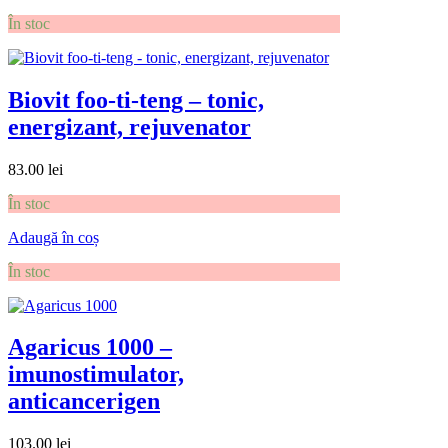
În stoc
Biovit foo-ti-teng – tonic,
energizant, rejuvenator
83.00
lei
În stoc
Adaugă în coș
În stoc
Agaricus 1000 –
imunostimulator,
anticancerigen
103.00
lei