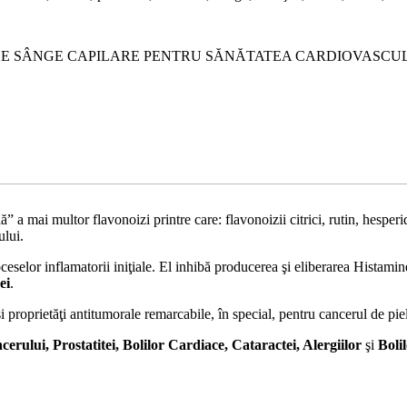
R DE SÂNGE CAPILARE PENTRU SĂNĂTATEA CARDIOVASCULA
a mai multor flavonoizi printre care: flavonoizii citrici, rutin, hesperidi
ului.
eselor inflamatorii iniţiale. El inhibă producerea şi eliberarea Histamine
ei
.
 proprietăţi antitumorale remarcabile, în special, pentru cancerul de piel
cerului, Prostatitei, Bolilor Cardiace, Cataractei, Alergiilor
şi
Boli