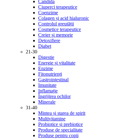
Candida
Ciuperci terapeutice
Coenzime
Colagen și acid hialuronic
Controlul greutății
Cosmetice terapeutice
Creier și memorie
Detoxifiere
Diabet
21-30
Digestie
Energie și vitalitate
Enzime
Fitonutrienți
Gastrointestinal
Imunitate
Inflamație
Îngrijirea ochilor
Minerale
31-40
Mintea și starea de spirit
Multivitamine
Probiotice și prebiotice
Produse de specialitate
Produse pentru copii