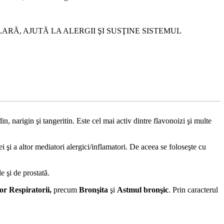
RĂ, AJUTĂ LA ALERGII ŞI SUSŢINE SISTEMUL
n, narigin şi tangeritin. Este cel mai activ dintre flavonoizi şi multe
i şi a altor mediatori alergici/inflamatori. De aceea se foloseşte cu
e şi de prostată.
lor Respiratorii,
precum
Bronşita
şi
Astmul bronşic
. Prin caracterul