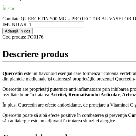
În stoc
Cantitate QUERCETIN 500 MG – PROTECTOR AL VASELO
IMUNITAR
Adaugă în coș
Cod produs:
FO0176
Descriere produs
Quercetin
este un flavonoid esenţial care formează “coloana vertebrală” 
din plantele medicinale îşi datorează proprietăţile prezenţei Quercetin-
Quercetin are proprietăţi puternice anti-inflamatoare prin inhibarea proc
rezultate bune în tratarea
Artritei, Reumatismului Articular
,
Artroz
În plus, Quercetin are efecte antioxidante, de protejare a Vitaminei C şi
Quercetin poate să aibă efecte pozitive în combaterea şi prevenţia
Can
său antialergic este un adjuvant în tratarea sinuzitei alergice.