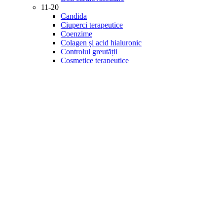
11-20
Candida
Ciuperci terapeutice
Coenzime
Colagen și acid hialuronic
Controlul greutății
Cosmetice terapeutice
Creier și memorie
Detoxifiere
Diabet
21-30
Digestie
Energie și vitalitate
Enzime
Fitonutrienți
Gastrointestinal
Imunitate
Inflamație
Îngrijirea ochilor
Minerale
31-40
Mintea și starea de spirit
Multivitamine
Probiotice și prebiotice
Produse de specialitate