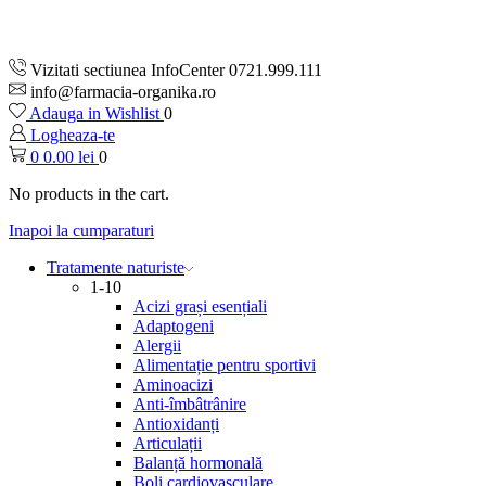
Vizitati sectiunea InfoCenter 0721.999.111
info@farmacia-organika.ro
Adauga in Wishlist
0
Logheaza-te
0
0.00
lei
0
No products in the cart.
Inapoi la cumparaturi
Tratamente naturiste
1-10
Acizi grași esențiali
Adaptogeni
Alergii
Alimentație pentru sportivi
Aminoacizi
Anti-îmbâtrânire
Antioxidanți
Articulații
Balanță hormonală
Boli cardiovasculare