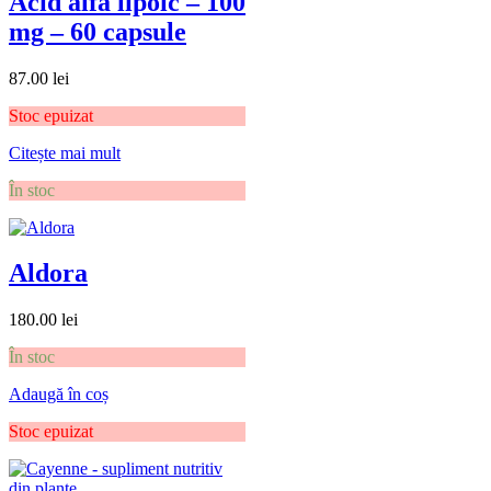
Acid alfa lipoic – 100
mg – 60 capsule
87.00
lei
Stoc epuizat
Citește mai mult
În stoc
Aldora
180.00
lei
În stoc
Adaugă în coș
Stoc epuizat