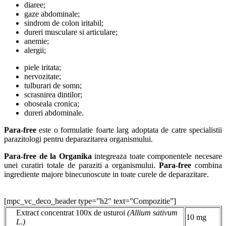
diaree;
gaze abdominale;
sindrom de colon iritabil;
dureri musculare si articulare;
anemie;
alergii;
piele iritata;
nervozitate;
tulburari de somn;
scrasnirea dintilor;
oboseala cronica;
dureri abdominale.
Para-free
este o formulatie foarte larg adoptata de catre specialistii
parazitologi pentru deparazitarea organismului.
Para-free de la Organika
integreaza toate componentele necesare
unei curatiri totale de paraziti a organismului.
Para-free
combina
ingrediente majore binecunoscute in toate curele de deparazitare.
[mpc_vc_deco_header type=”h2″ text=”Compozitie”]
Extract concentrat 100x de usturoi
(Allium sativum
10 mg
L.)