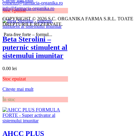
Citește mai mult
comenzi@farmacia-organika.ro
info@farmacia-organika.ro
Stoc epuizat
COPYRIGHT © 2026 S.C. ORGANIKA FARMA S.R.L. TOATE
DREPTURILE REZERVATE.
Para-free forte – formul...
Beta Sterolini –
puternic stimulent al
sistemului imunitar
0.00
lei
Stoc epuizat
Citește mai mult
În stoc
AHCC PLUS