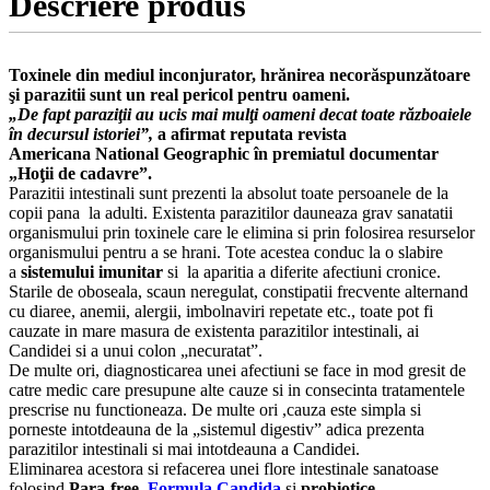
Descriere produs
Toxinele din mediul inconjurator, hrănirea necorăspunzătoare
şi parazitii sunt un real pericol pentru oameni.
„De fapt paraziţii au ucis mai mulţi oameni decat toate războaiele
în decursul istoriei”,
a afirmat reputata revista
Americana National Geographic în premiatul documentar
„Hoţii de cadavre”.
Parazitii intestinali sunt prezenti la absolut toate persoanele de la
copii pana la adulti. Existenta parazitilor dauneaza grav sanatatii
organismului prin toxinele care le elimina si prin folosirea resurselor
organismului pentru a se hrani. Tote acestea conduc la o slabire
a
sistemului imunitar
si la aparitia a diferite afectiuni cronice.
Starile de oboseala, scaun neregulat, constipatii frecvente alternand
cu diaree, anemii, alergii, imbolnaviri repetate etc., toate pot fi
cauzate in mare masura de existenta parazitilor intestinali, ai
Candidei si a unui colon „necuratat”.
De multe ori, diagnosticarea unei afectiuni se face in mod gresit de
catre medic care presupune alte cauze si in consecinta tratamentele
prescrise nu functioneaza. De multe ori ,cauza este simpla si
porneste intotdeauna de la „sistemul digestiv” adica prezenta
parazitilor intestinali si mai intotdeauna a Candidei.
Eliminarea acestora si refacerea unei flore intestinale sanatoase
folosind
Para-free
,
Formula Candida
si
probiotice