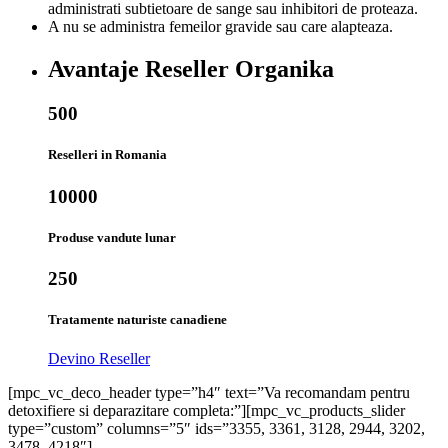
administrati subtietoare de sange sau inhibitori de proteaza.
A nu se administra femeilor gravide sau care alapteaza.
Avantaje Reseller Organika
500
Reselleri in Romania
10000
Produse vandute lunar
250
Tratamente naturiste canadiene
Devino Reseller
[mpc_vc_deco_header type=”h4″ text=”Va recomandam pentru
detoxifiere si deparazitare completa:”][mpc_vc_products_slider
type=”custom” columns=”5″ ids=”3355, 3361, 3128, 2944, 3202,
3478, 4218″]