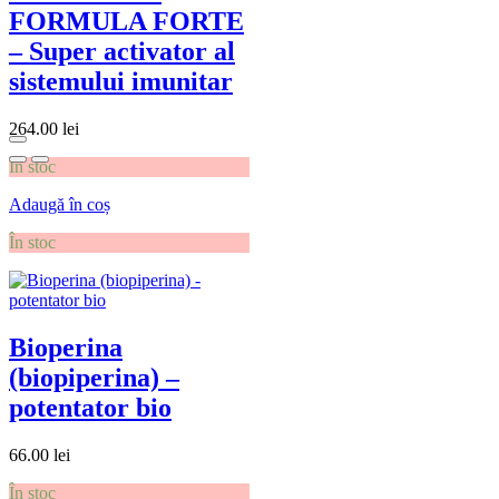
FORMULA FORTE
– Super activator al
sistemului imunitar
264.00
lei
În stoc
Adaugă în coș
În stoc
Bioperina
(biopiperina) –
potentator bio
66.00
lei
În stoc