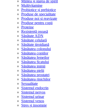
Mintea și starea de spirit
Multivitamine
Probiotice și prebiotice
Produse de specialitate
Produse noi si reavizate
Produse pentru copii
Proteine
Rezistență osoasă
Sănătate ADN
Sănătate celulară
Sănătate tiroidiană
Sănătatea colonului
Sănătatea copiilor
Sănătatea femeilor
Sănătatea ficatului
Sănătatea inimii
Sănătatea pielii
Sănătatea prostatei
Sănătatea rinichilor
Sexualitate
Sistemul endocrin
Sistemul nervos
Sistemul urinar
Sistemul venos
Stres și insomnie