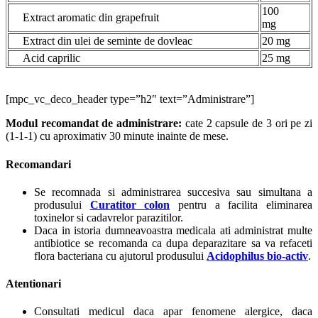
100
Extract aromatic din grapefruit
mg
Extract din ulei de seminte de dovleac
20 mg
Acid caprilic
25 mg
[mpc_vc_deco_header type=”h2″ text=”Administrare”]
Modul recomandat de administrare:
cate 2 capsule de 3 ori pe zi
(1-1-1) cu aproximativ 30 minute inainte de mese.
Recomandari
Se recomnada si administrarea succesiva sau simultana a
produsului
Curatitor colon
pentru a facilita eliminarea
toxinelor si cadavrelor parazitilor.
Daca in istoria dumneavoastra medicala ati administrat multe
antibiotice se recomanda ca dupa deparazitare sa va refaceti
flora bacteriana cu ajutorul produsului
Acidophilus bio-activ
.
Atentionari
Consultati medicul daca apar fenomene alergice, daca