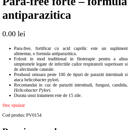
Para-free forte – formula
antiparazitica
0.00
lei
Para-free, fortificat cu acid caprilic este un supliment
alimentar, o formula antiparazitica.
Folosit in mod traditional in fitoterapie pentru a alina
simptomele legate de infectiile cailor respiratorii superioare si
de afectiunile catarale.
Produsul omoara peste 100 de tipuri de paraziti intestinali si
ataca helicobacter pylori.
Recomandat in caz de paraziti intestinali, fungusi, candida,
Helicobacter Pylori
.
Durata unui tratament este de 15 zile.
Stoc epuizat
Cod produs:
PV0154