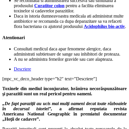
Se recomnada si administrarea succesiva sau simultana a
produsului
Curatitor colon
pentru a facilita eliminarea
toxinelor si cadavrelor parazitilor.
Daca in istoria dumneavoastra medicala ati administrat multe
antibiotice se recomanda ca dupa deparazitare sa va refaceti
flora bacteriana cu ajutorul produsului
Acidophilus bio-activ
.
Atentionari
Consultati medicul daca apar fenomene alergice, daca
administrati subtietoare de sange sau inhibitori de proteaza.
A nu se administra femeilor gravide sau care alapteaza.
Descriere
[mpc_vc_deco_header type=”h2″ text=”Descriere”]
Toxinele din mediul inconjurator, hrănirea necorăspunzătoare
şi parazitii sunt un real pericol pentru oameni.
„De fapt paraziţii au ucis mai mulţi oameni decat toate războaiele
în decursul istoriei”,
a afirmat reputata revista
Americana National Geographic în premiatul documentar
„Hoţii de cadavre”.
Parazitii intestinali sunt prezenti la absolut toate persoanele de la