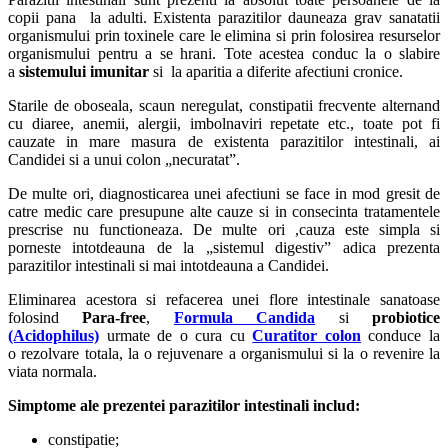
copii pana la adulti. Existenta parazitilor dauneaza grav sanatatii
organismului prin toxinele care le elimina si prin folosirea resurselor
organismului pentru a se hrani. Tote acestea conduc la o slabire
a
sistemului imunitar
si la aparitia a diferite afectiuni cronice.
Starile de oboseala, scaun neregulat, constipatii frecvente alternand
cu diaree, anemii, alergii, imbolnaviri repetate etc., toate pot fi
cauzate in mare masura de existenta parazitilor intestinali, ai
Candidei si a unui colon „necuratat”.
De multe ori, diagnosticarea unei afectiuni se face in mod gresit de
catre medic care presupune alte cauze si in consecinta tratamentele
prescrise nu functioneaza. De multe ori ,cauza este simpla si
porneste intotdeauna de la „sistemul digestiv” adica prezenta
parazitilor intestinali si mai intotdeauna a Candidei.
Eliminarea acestora si refacerea unei flore intestinale sanatoase
folosind
Para-free
,
Formula Candida
si
probiotice
(Acidophilus)
urmate de o cura cu
Curatitor colon
conduce la
o rezolvare totala, la o rejuvenare a organismului si la o revenire la
viata normala.
Simptome ale prezentei parazitilor intestinali includ:
constipatie;