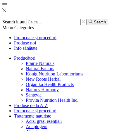
Search input
Search
Menu
Categories
Protocoale și proceduri
Produse noi
Info sănătate
Producători
Prairie Naturals
Natural Factors
Konig Nutrition Laboratoriums
New Roots Herbal
Organika Health Products
Natures Harmony
Santevia
Provita Nutrition Health Inc.
Produse de la A-Z
Protocoale și proceduri
Tratamente naturiste
Acizi grași esențiali
Adaptogeni