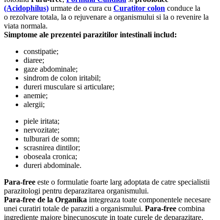
(Acidophilus)
urmate de o cura cu
Curatitor colon
conduce la
o rezolvare totala, la o rejuvenare a organismului si la o revenire la
viata normala.
Simptome ale prezentei parazitilor intestinali includ:
constipatie;
diaree;
gaze abdominale;
sindrom de colon iritabil;
dureri musculare si articulare;
anemie;
alergii;
piele iritata;
nervozitate;
tulburari de somn;
scrasnirea dintilor;
oboseala cronica;
dureri abdominale.
Para-free
este o formulatie foarte larg adoptata de catre specialistii
parazitologi pentru deparazitarea organismului.
Para-free de la Organika
integreaza toate componentele necesare
unei curatiri totale de paraziti a organismului.
Para-free
combina
ingrediente majore binecunoscute in toate curele de deparazitare.