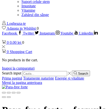
Suport celule stem
Imunitate
Vitamine
Zahărul din sânge
Logheaza-te
Adauga in Wishlist
0
Facebook
Twitter
Instagram
Youtube
Linkedin
0
0.00
lei
0
0
Shopping Cart
No products in the cart.
Inapoi la cumparaturi
Search input
Search
Prima pagină
Tratamente naturiste
Energie și vitalitate
Mergi la pagina anterioara