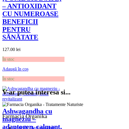
– ANTIOXIDANT
CU NUMEROASE
BENEFICII
PENTRU
SĂNĂTATE
127.00
lei
În stoc
Adaugă în coș
În stoc
V-ar putea interesa si...
Ashwagandha cu
Farmacia Organika
magneziu –
adaptogen, calmant,
Articole / Info sanatate