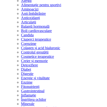
Alergii
Alimentație pentru sportivi
Aminoacizi
Anti-îmbâtrânire
Antioxidanți
Articulații
Balanță hormonală
Boli cardiovasculare
Candida
Ciuperci terapeutice
Coenzime
Colagen și acid hialuronic
Controlul greutății
Cosmetice terapeutice
Creier și memorie
Detoxifiere
Diabet
Digestie
Energie și vitalitate
Enzime
Fitonutrienți
Gastrointestinal
Inflamație
Îngrijirea ochilor
Minerale