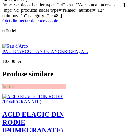
[mpc_vc_deco_header type=”h4″ text=”V-ar putea interesa si…”]
[mpc_vc_products_slider type=”related” number=”12″
columns=”5″ category=”1248″]
Oțet din nectar de cocos ecolo...
0.00
lei
PAU D’ARCO – ANTICANCERIGEN, A...
103.00
lei
Produse similare
În stoc
ACID ELAGIC DIN
RODIE
(POMEGRANATE)