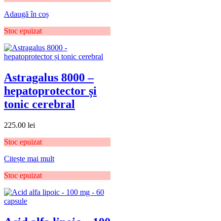
Adaugă în coș
Stoc epuizat
Astragalus 8000 –
hepatoprotector și
tonic cerebral
225.00
lei
Stoc epuizat
Citește mai mult
Stoc epuizat