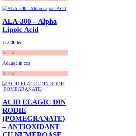
ALA-300 – Alpha
Lipoic Acid
112.00
lei
În stoc
Adaugă în coș
În stoc
ACID ELAGIC DIN
RODIE
(POMEGRANATE)
– ANTIOXIDANT
CU NUMEROASE