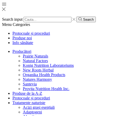
Search input
Search
Menu
Categories
Protocoale și proceduri
Produse noi
Info sănătate
Producători
Prairie Naturals
Natural Factors
Konig Nutrition Laboratoriums
New Roots Herbal
Organika Health Products
Natures Harmony
Santevia
Provita Nutrition Health Inc.
Produse de la A-Z
Protocoale și proceduri
Tratamente naturiste
Acizi grași esențiali
Adaptogeni