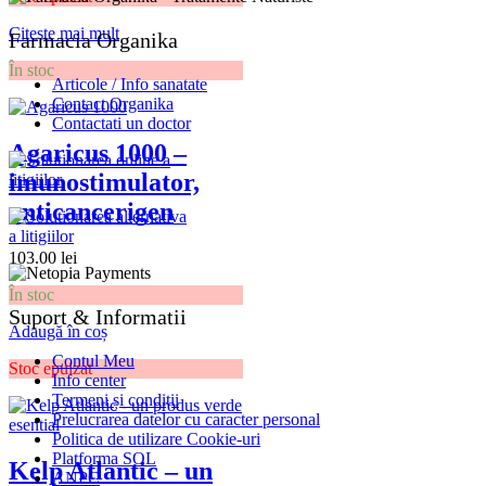
Citește mai mult
Farmacia Organika
În stoc
Articole / Info sanatate
Contact Organika
Contactati un doctor
Agaricus 1000 –
imunostimulator,
anticancerigen
103.00
lei
În stoc
Suport & Informatii
Adaugă în coș
Contul Meu
Stoc epuizat
Info center
Termeni și condiții
Prelucrarea datelor cu caracter personal
Politica de utilizare Cookie-uri
Platforma SOL
Kelp Atlantic – un
ANPC