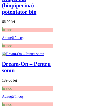
(biopiperina) –
potentator bio
66.00
lei
În stoc
Adaugă în coș
În stoc
Dream-On – Pentru
somn
139.00
lei
În stoc
Adaugă în coș
În stoc