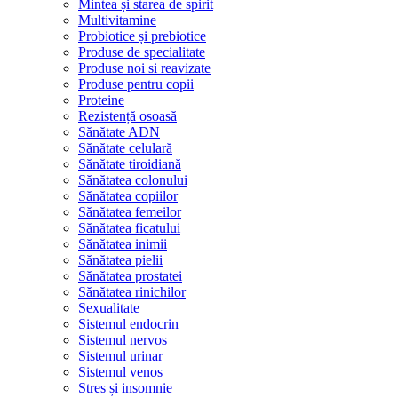
Mintea și starea de spirit
Multivitamine
Probiotice și prebiotice
Produse de specialitate
Produse noi si reavizate
Produse pentru copii
Proteine
Rezistență osoasă
Sănătate ADN
Sănătate celulară
Sănătate tiroidiană
Sănătatea colonului
Sănătatea copiilor
Sănătatea femeilor
Sănătatea ficatului
Sănătatea inimii
Sănătatea pielii
Sănătatea prostatei
Sănătatea rinichilor
Sexualitate
Sistemul endocrin
Sistemul nervos
Sistemul urinar
Sistemul venos
Stres și insomnie