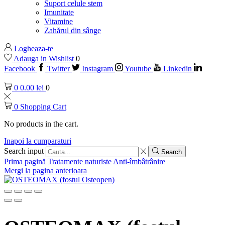
Suport celule stem
Imunitate
Vitamine
Zahărul din sânge
Logheaza-te
Adauga in Wishlist
0
Facebook
Twitter
Instagram
Youtube
Linkedin
0
0.00
lei
0
0
Shopping Cart
No products in the cart.
Inapoi la cumparaturi
Search input
Search
Prima pagină
Tratamente naturiste
Anti-îmbâtrânire
Mergi la pagina anterioara