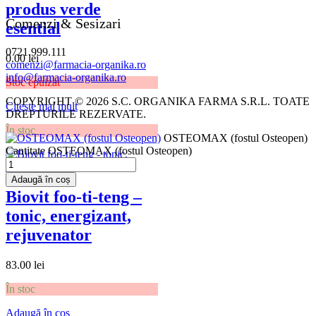
produs verde
Comenzi & Sesizari
esential
0721.999.111
0.00
lei
comenzi@farmacia-organika.ro
info@farmacia-organika.ro
Stoc epuizat
COPYRIGHT © 2026 S.C. ORGANIKA FARMA S.R.L. TOATE
Citește mai mult
DREPTURILE REZERVATE.
În stoc
OSTEOMAX (fostul Osteopen)
Cantitate OSTEOMAX (fostul Osteopen)
Adaugă în coș
Biovit foo-ti-teng –
tonic, energizant,
rejuvenator
83.00
lei
În stoc
Adaugă în coș