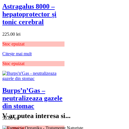
Astragalus 8000 –
hepatoprotector și
tonic cerebral
225.00
lei
Stoc epuizat
Citește mai mult
Stoc epuizat
Burps’n’Gas –
neutralizeaza gazele
din stomac
V-ar putea interesa si...
50.00
lei
Stoc epuizat