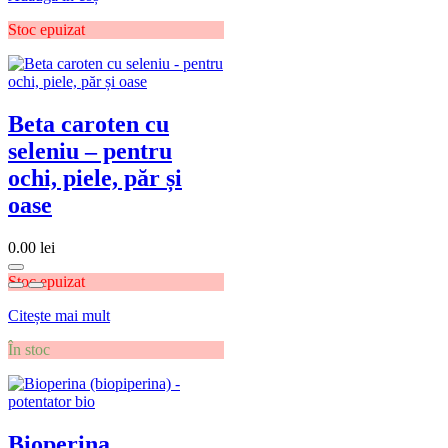
Stoc epuizat
Beta caroten cu
seleniu – pentru
ochi, piele, păr și
oase
0.00
lei
Stoc epuizat
Citește mai mult
În stoc
Bioperina