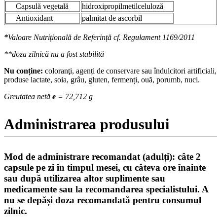
Capsulă vegetală
hidroxipropilmetilceluloză
Antioxidant
palmitat de ascorbil
*
Valoare Nutrițională de Referință cf. Regulament 1169/2011
**doza zilnică nu a fost stabilită
Nu conține:
coloranţi, agenți de conservare sau îndulcitori artificiali,
produse lactate, soia, grâu, gluten, fermenți, ouă, porumb, nuci.
Greutatea netă
e
= 72,712 g
Administrarea produsului
Mod de administrare recomandat (adulți): câte 2
capsule pe zi în timpul mesei, cu câteva ore înainte
sau după utilizarea altor suplimente sau
medicamente sau la recomandarea specialistului. A
nu se depăși doza recomandată pentru consumul
zilnic.