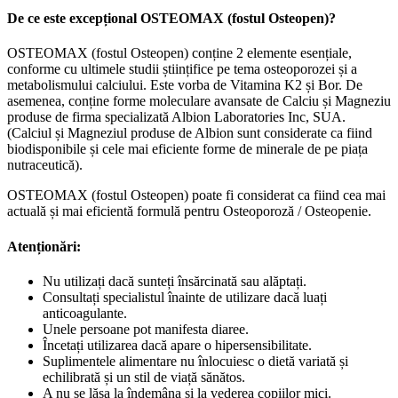
De ce este excepțional OSTEOMAX (fostul Osteopen)?
OSTEOMAX (fostul Osteopen) conține 2 elemente esențiale,
conforme cu ultimele studii științifice pe tema osteoporozei și a
metabolismului calciului. Este vorba de Vitamina K2 și Bor. De
asemenea, conține forme moleculare avansate de Calciu și Magneziu
produse de firma specializată Albion Laboratories Inc, SUA.
(Calciul și Magneziul produse de Albion sunt considerate ca fiind
biodisponibile și cele mai eficiente forme de minerale de pe piața
nutraceutică).
OSTEOMAX (fostul Osteopen) poate fi considerat ca fiind cea mai
actuală și mai eficientă formulă pentru Osteoporoză / Osteopenie.
Atenționări:
Nu utilizați dacă sunteți însărcinată sau alăptați.
Consultați specialistul înainte de utilizare dacă luați
anticoagulante.
Unele persoane pot manifesta diaree.
Încetați utilizarea dacă apare o hipersensibilitate.
Suplimentele alimentare nu înlocuiesc o dietă variată și
echilibrată și un stil de viață sănătos.
A nu se lăsa la îndemâna și la vederea copiilor mici.