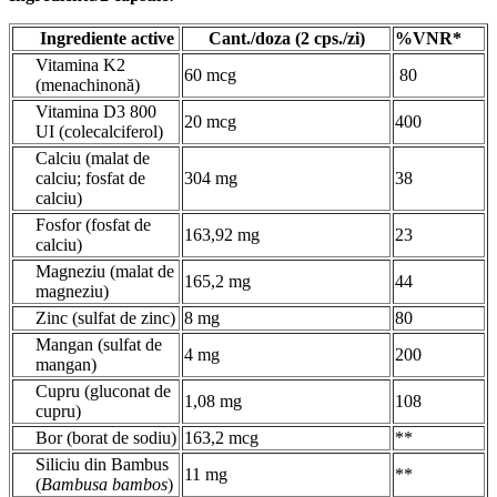
Ingrediente active
Cant./doza (2 cps./zi)
%VNR*
Vitamina K2
60 mcg
80
(menachinonă)
Vitamina D3 800
20 mcg
400
UI (colecalciferol)
Calciu (malat de
calciu; fosfat de
304 mg
38
calciu)
Fosfor (fosfat de
163,92 mg
23
calciu)
Magneziu (malat de
165,2 mg
44
magneziu)
Zinc (sulfat de zinc)
8 mg
80
Mangan (sulfat de
4 mg
200
mangan)
Cupru (gluconat de
1,08 mg
108
cupru)
Bor (borat de sodiu)
163,2 mcg
**
Siliciu din Bambus
11 mg
**
(
Bambusa bambos
)