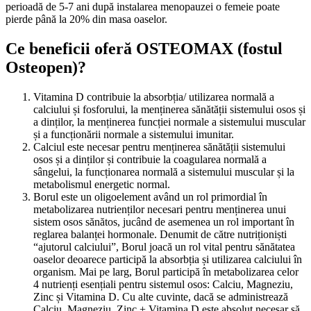
perioadă de 5-7 ani după instalarea menopauzei o femeie poate
pierde până la 20% din masa oaselor.
Ce beneficii oferă OSTEOMAX (fostul
Osteopen)?
Vitamina D contribuie la absorbția/ utilizarea normală a
calciului și fosforului, la menținerea sănătății sistemului osos și
a dinților, la menținerea funcției normale a sistemului muscular
și a funcționării normale a sistemului imunitar.
Calciul este necesar pentru menținerea sănătății sistemului
osos și a dinților și contribuie la coagularea normală a
sângelui, la funcționarea normală a sistemului muscular și la
metabolismul energetic normal.
Borul este un oligoelement având un rol primordial în
metabolizarea nutrienților necesari pentru menținerea unui
sistem osos sănătos, jucând de asemenea un rol important în
reglarea balanței hormonale. Denumit de către nutriționiști
“ajutorul calciului”, Borul joacă un rol vital pentru sănătatea
oaselor deoarece participă la absorbția și utilizarea calciului în
organism. Mai pe larg, Borul participă în metabolizarea celor
4 nutrienți esențiali pentru sistemul osos: Calciu, Magneziu,
Zinc și Vitamina D. Cu alte cuvinte, dacă se administrează
Calciu, Magneziu, Zinc + Vitamina D este absolut necesar să