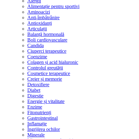
Alergii
Alimentație pentru sportivi
Aminoacizi
Anti-îmbâtrânire
Antioxidanți
Articulații
Balanță hormonală
Boli cardiovasculare
Candida
Ciuperci terapeutice
Coenzime
Colagen și acid hialuronic
Controlul greutății
Cosmetice terapeutice
Creier și memorie
Detoxifiere
Diabet
Digestie
Energie și vitalitate
Enzime
Fitonutrienți
Gastrointestinal
Inflamație
Îngrijirea ochilor
Minerale