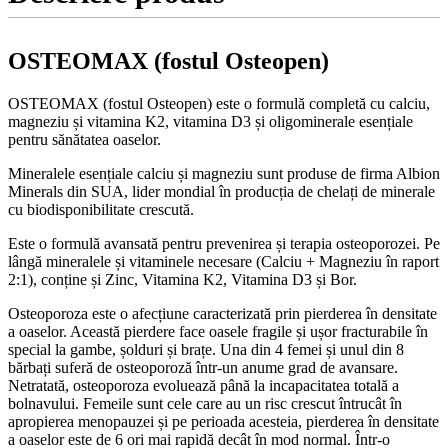
OSTEOMAX (fostul Osteopen)
OSTEOMAX (fostul Osteopen) este o formulă completă cu calciu,
magneziu și vitamina K2, vitamina D3 și oligominerale esențiale
pentru sănătatea oaselor.
Mineralele esențiale calciu și magneziu sunt produse de firma Albion
Minerals din SUA, lider mondial în producția de chelați de minerale
cu biodisponibilitate crescută.
Este o formulă avansată pentru prevenirea și terapia osteoporozei. Pe
lângă mineralele și vitaminele necesare (Calciu + Magneziu în raport
2:1), conține și Zinc, Vitamina K2, Vitamina D3 și Bor.
Osteoporoza este o afecțiune caracterizată prin pierderea în densitate
a oaselor. Această pierdere face oasele fragile și ușor fracturabile în
special la gambe, șolduri și brațe. Una din 4 femei și unul din 8
bărbați suferă de osteoporoză într-un anume grad de avansare.
Netratată, osteoporoza evoluează până la incapacitatea totală a
bolnavului. Femeile sunt cele care au un risc crescut întrucât în
apropierea menopauzei și pe perioada acesteia, pierderea în densitate
a oaselor este de 6 ori mai rapidă decât în mod normal. Într-o