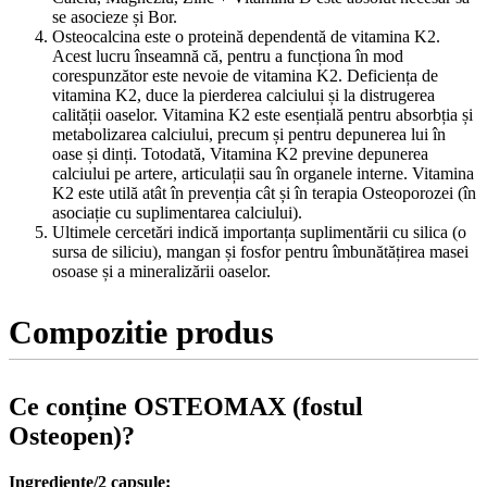
se asocieze și Bor.
Osteocalcina este o proteină dependentă de vitamina K2.
Acest lucru înseamnă că, pentru a funcționa în mod
corespunzător este nevoie de vitamina K2. Deficiența de
vitamina K2, duce la pierderea calciului și la distrugerea
calității oaselor. Vitamina K2 este esențială pentru absorbția și
metabolizarea calciului, precum și pentru depunerea lui în
oase și dinți. Totodată, Vitamina K2 previne depunerea
calciului pe artere, articulații sau în organele interne. Vitamina
K2 este utilă atât în prevenția cât și în terapia Osteoporozei (în
asociație cu suplimentarea calciului).
Ultimele cercetări indică importanța suplimentării cu silica (o
sursa de siliciu), mangan și fosfor pentru îmbunătățirea masei
osoase și a mineralizării oaselor.
Compozitie produs
Ce conține OSTEOMAX (fostul
Osteopen)?
Ingrediente/2 capsule: