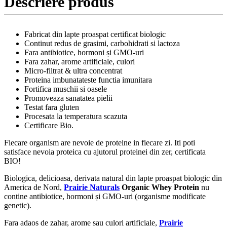
Descriere produs
Fabricat din lapte proaspat certificat biologic
Continut redus de grasimi, carbohidrati si lactoza
Fara antibiotice, hormoni și GMO-uri
Fara zahar, arome artificiale, culori
Micro-filtrat & ultra concentrat
Proteina imbunatateste functia imunitara
Fortifica muschii si oasele
Promoveaza sanatatea pielii
Testat fara gluten
Procesata la temperatura scazuta
Certificare Bio.
Fiecare organism are nevoie de proteine in fiecare zi. Iti poti
satisface nevoia proteica cu ajutorul proteinei din zer, certificata
BIO!
Biologica, delicioasa, derivata natural din lapte proaspat biologic din
America de Nord,
Prairie Naturals
Organic Whey Protein
nu
contine antibiotice, hormoni și GMO-uri (organisme modificate
genetic).
Fara adaos de zahar, arome sau culori artificiale,
Prairie