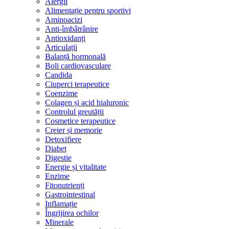
Alergii
Alimentație pentru sportivi
Aminoacizi
Anti-îmbâtrânire
Antioxidanți
Articulații
Balanță hormonală
Boli cardiovasculare
Candida
Ciuperci terapeutice
Coenzime
Colagen și acid hialuronic
Controlul greutății
Cosmetice terapeutice
Creier și memorie
Detoxifiere
Diabet
Digestie
Energie și vitalitate
Enzime
Fitonutrienți
Gastrointestinal
Inflamație
Îngrijirea ochilor
Minerale