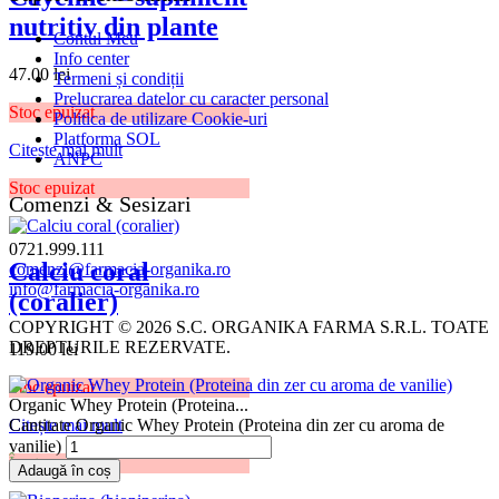
nutritiv din plante
Contul Meu
Info center
47.00
lei
Termeni și condiții
Prelucrarea datelor cu caracter personal
Stoc epuizat
Politica de utilizare Cookie-uri
Platforma SOL
Citește mai mult
ANPC
Stoc epuizat
Comenzi & Sesizari
0721.999.111
Calciu coral
comenzi@farmacia-organika.ro
info@farmacia-organika.ro
(coralier)
COPYRIGHT © 2026 S.C. ORGANIKA FARMA S.R.L. TOATE
DREPTURILE REZERVATE.
119.00
lei
Stoc epuizat
Organic Whey Protein (Proteina...
Cantitate Organic Whey Protein (Proteina din zer cu aroma de
Citește mai mult
vanilie)
În stoc
Adaugă în coș