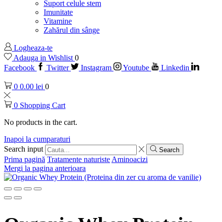
Suport celule stem
Imunitate
Vitamine
Zahărul din sânge
Logheaza-te
Adauga in Wishlist
0
Facebook
Twitter
Instagram
Youtube
Linkedin
0
0.00
lei
0
0
Shopping Cart
No products in the cart.
Inapoi la cumparaturi
Search input
Search
Prima pagină
Tratamente naturiste
Aminoacizi
Mergi la pagina anterioara