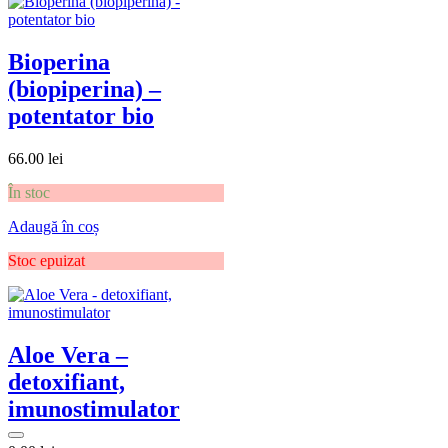
Bioperina
(biopiperina) –
potentator bio
66.00
lei
În stoc
Adaugă în coș
Stoc epuizat
Aloe Vera –
detoxifiant,
imunostimulator