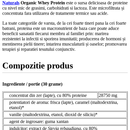
Naturals
Organic Whey Protein
este o sursa delicioasa de proteine
cu nivel mic de grasimi, carbohidrati si lactoza. Este microfiltrata și
concentrata fara utilizarea de tratamente termice sau acide.
La toate categoriile de varsta, de la cei foarte tineri pana la cei foarte
batrani, proteina este un macronutrient de baza care poate aduce
beneficii sanatatii fiecarui membru al familiei prin: marirea
rezistentei la infectii si sporirea imunitatii; producerea de hormoni și
mentinerea pielii tinere; intarirea musculaturii și oaselor; promovarea
terapiei și reparatiei tesutului conjunctiv.
Compozitie produs
Ingrediente / portie (30 grame)
concentrat din zer (lapte), cu 80% proteine
28750 mg
potentiatori de aroma: frisca (lapte), caramel (maltodextrina,
etanol)*
vanilie (maltodextrina, etanol, dioxid de siliciu)*
agent de ingrosare: guma xantan
indulcitor: extract de
Stevia rebaudiana
, cu 80%