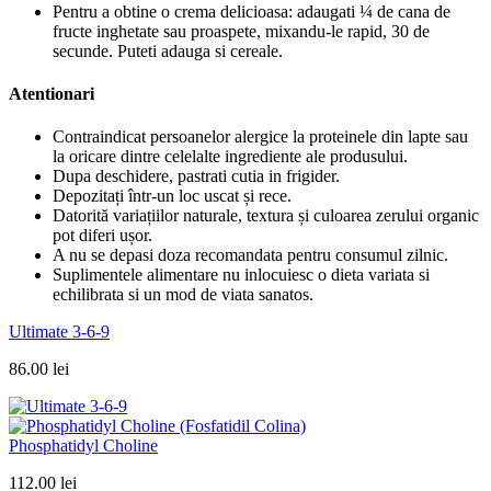
Pentru a obtine o crema delicioasa: adaugati ¼ de cana de
fructe inghetate sau proaspete, mixandu-le rapid, 30 de
secunde. Puteti adauga si cereale.
Atentionari
Contraindicat persoanelor alergice la proteinele din lapte sau
la oricare dintre celelalte ingrediente ale produsului.
Dupa deschidere, pastrati cutia in frigider.
Depozitați într-un loc uscat și rece.
Datorită variațiilor naturale, textura și culoarea zerului organic
pot diferi ușor.
A nu se depasi doza recomandata pentru consumul zilnic.
Suplimentele alimentare nu inlocuiesc o dieta variata si
echilibrata si un mod de viata sanatos.
Ultimate 3-6-9
86.00
lei
Phosphatidyl Choline
112.00
lei