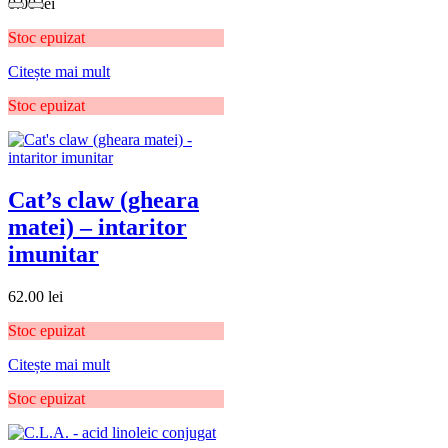
0.00
lei
Stoc epuizat
Citește mai mult
Stoc epuizat
Cat’s claw (gheara
matei) – intaritor
imunitar
62.00
lei
Stoc epuizat
Citește mai mult
Stoc epuizat