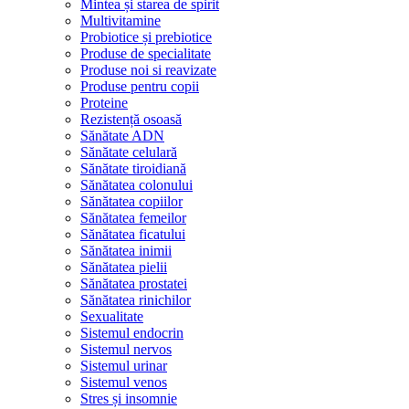
Mintea și starea de spirit
Multivitamine
Probiotice și prebiotice
Produse de specialitate
Produse noi si reavizate
Produse pentru copii
Proteine
Rezistență osoasă
Sănătate ADN
Sănătate celulară
Sănătate tiroidiană
Sănătatea colonului
Sănătatea copiilor
Sănătatea femeilor
Sănătatea ficatului
Sănătatea inimii
Sănătatea pielii
Sănătatea prostatei
Sănătatea rinichilor
Sexualitate
Sistemul endocrin
Sistemul nervos
Sistemul urinar
Sistemul venos
Stres și insomnie