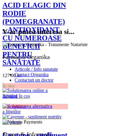
ACID ELAGIC DIN
RODIE
(POMEGRANATE)
– ANTIOXIDANT
V-ar putea interesa si...
CU NUMEROASE
BENEFICII
PENTRU
Farmacia Organika
SĂNĂTATE
Articole / Info sanatate
Contact Organika
127.00
lei
Contactati un doctor
În stoc
Adaugă în coș
Stoc epuizat
Suport & Informatii
Cayenne – supliment