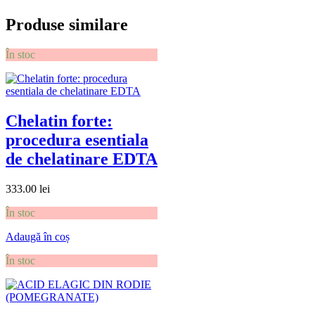
Produse similare
În stoc
Chelatin forte:
procedura esentiala
de chelatinare EDTA
333.00
lei
În stoc
Adaugă în coș
În stoc