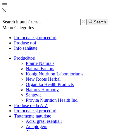
Search input
Search
Menu
Categories
Protocoale și proceduri
Produse noi
Info sănătate
Producători
Prairie Naturals
Natural Factors
Konig Nutrition Laboratoriums
New Roots Herbal
Organika Health Products
Natures Harmony
Santevia
Provita Nutrition Health Inc.
Produse de la A-Z
Protocoale și proceduri
Tratamente naturiste
Acizi grași esențiali
Adaptogeni