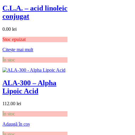
C.L.A. – acid linoleic
conjugat
0.00
lei
Stoc epuizat
Citește mai mult
În stoc
ALA-300 – Alpha
Lipoic Acid
112.00
lei
În stoc
Adaugă în coș
În stoc