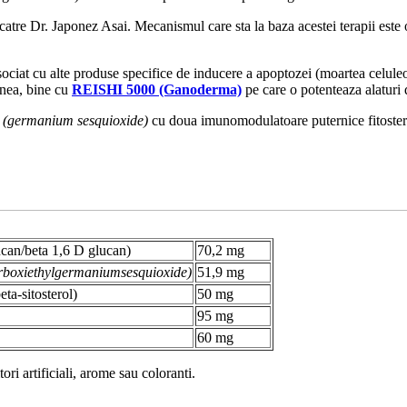
 catre Dr. Japonez Asai. Mecanismul care sta la baza acestei terapii este
ociat cu alte produse specifice de inducere a apoptozei (moartea celuleo
enea, bine cu
REISHI 5000 (Ganoderma)
pe care o potenteaza alaturi
r
(germanium sesquioxide)
cu doua imunomodulatoare puternice fitosterol
ucan/beta 1,6 D glucan)
70,2 mg
rboxiethylgermaniumsesquioxide)
51,9 mg
ta-sitosterol)
50 mg
95 mg
60 mg
ori artificiali, arome sau coloranti.