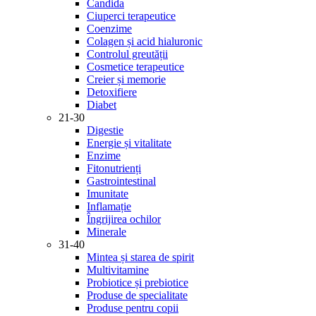
Candida
Ciuperci terapeutice
Coenzime
Colagen și acid hialuronic
Controlul greutății
Cosmetice terapeutice
Creier și memorie
Detoxifiere
Diabet
21-30
Digestie
Energie și vitalitate
Enzime
Fitonutrienți
Gastrointestinal
Imunitate
Inflamație
Îngrijirea ochilor
Minerale
31-40
Mintea și starea de spirit
Multivitamine
Probiotice și prebiotice
Produse de specialitate
Produse pentru copii