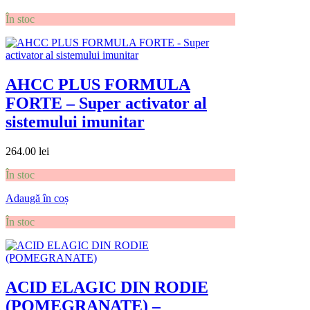
În stoc
AHCC PLUS FORMULA
FORTE – Super activator al
sistemului imunitar
264.00
lei
În stoc
Adaugă în coș
În stoc
ACID ELAGIC DIN RODIE
(POMEGRANATE) –