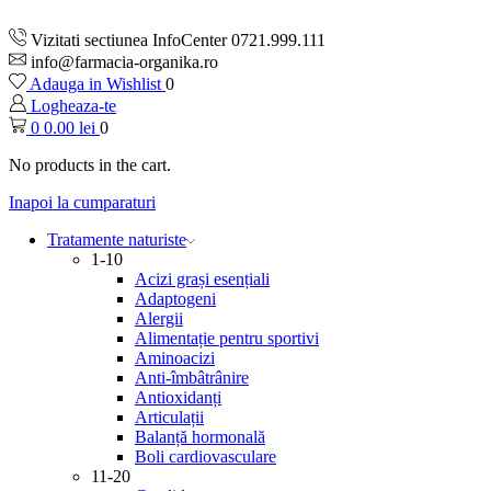
Vizitati sectiunea InfoCenter 0721.999.111
info@farmacia-organika.ro
Adauga in Wishlist
0
Logheaza-te
0
0.00
lei
0
No products in the cart.
Inapoi la cumparaturi
Tratamente naturiste
1-10
Acizi grași esențiali
Adaptogeni
Alergii
Alimentație pentru sportivi
Aminoacizi
Anti-îmbâtrânire
Antioxidanți
Articulații
Balanță hormonală
Boli cardiovasculare
11-20