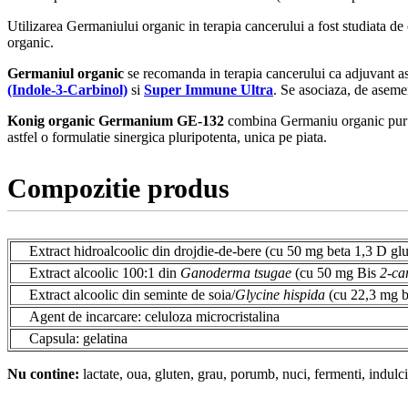
Utilizarea Germaniului organic in terapia cancerului a fost studiata de
organic.
Germaniul organic
se recomanda in terapia cancerului ca adjuvant as
(Indole-3-Carbinol)
si
Super Immune Ultra
. Se asociaza, de asem
Konig organic Germanium GE-132
combina Germaniu organic pu
astfel o formulatie sinergica pluripotenta, unica pe piata.
Compozitie produs
Extract hidroalcoolic din drojdie-de-bere (cu 50 mg beta 1,3 D gl
Extract alcoolic 100:1 din
Ganoderma tsugae
(cu 50 mg Bis
2-ca
Extract alcoolic din seminte de soia/
Glycine hispida
(cu 22,3 mg be
Agent de incarcare: celuloza microcristalina
Capsula: gelatina
Nu contine:
lactate, oua, gluten, grau, porumb, nuci, fermenti, indulcit