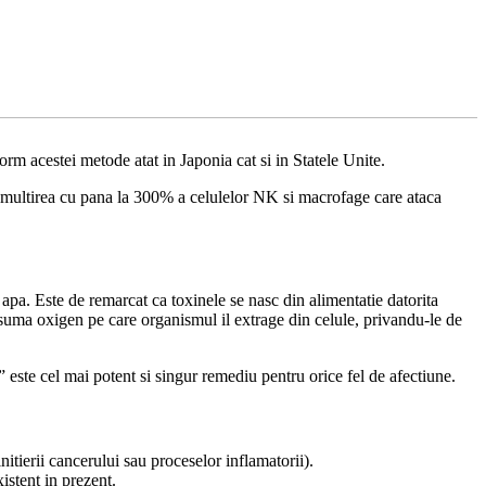
 acestei metode atat in Japonia cat si in Statele Unite.
nmultirea cu pana la 300% a celulelor NK si macrofage care ataca
n apa. Este de remarcat ca toxinele se nasc din alimentatie datorita
onsuma oxigen pe care organismul il extrage din celule, privandu-le de
” este cel mai potent si singur remediu pentru orice fel de afectiune.
itierii cancerului sau proceselor inflamatorii).
istent in prezent.