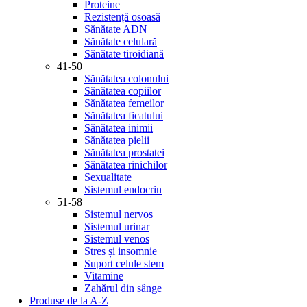
Proteine
Rezistență osoasă
Sănătate ADN
Sănătate celulară
Sănătate tiroidiană
41-50
Sănătatea colonului
Sănătatea copiilor
Sănătatea femeilor
Sănătatea ficatului
Sănătatea inimii
Sănătatea pielii
Sănătatea prostatei
Sănătatea rinichilor
Sexualitate
Sistemul endocrin
51-58
Sistemul nervos
Sistemul urinar
Sistemul venos
Stres și insomnie
Suport celule stem
Vitamine
Zahărul din sânge
Produse de la A-Z