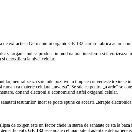
de extractie a Germaniului organic GE-132 care se fabrica acum conform
uleaza organismul sa produca in mod natural interferon si favorizeaza i
i detoxifiera la nivel celular.
ntilor, neutralizeaza sarcinile pozitive in timp ce converteste toxinele i
) si raman ca materie celulara „ne-arsa”. Se stie ca pentru „a arde” se c
imentare, donand electroni si economisind astfel oxigenul celular.
anatatii tesuturilor, incat se poate spune ca aceasta „terapie electronica
ipsa de oxigen este un factor cheie in starea de sanatate ce sta la baza in
igen suficient).
GE-132
este poate cel mai potent agent de detoxifiere ex