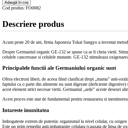
Adaugă în coș
Cod produs:
FO0082
Descriere produs
Acum peste 20 de ani, firma Japoneza Tokai Sangyo a inventat metoda 
Despre Germaniul organic GE-132 se spune ca ar fi cheia vietii. Stim
celulele canceroase si celulele mutante. GE-132 stimuleaza oxigenarea s
Principalele functii ale Germaniului organic sunt
Ofera electroni liberi, de aceea fiind clasificat drept „mama” anti-oxida
faptului ca o parte din alimente nu sunt digerate (deficiente digestive
acest element strict necesar vietii. Germaniul „arde” aceste deseuri al
Acest proces este atat de fundamental pentru restaurarea si mentinerea s
Intareste imunitatea
Imbogateste extrem de puternic organismul la nivel celular, cu oxigen (l
Este un prim remediu anti-imbatranire celulara (cauzata de lipsa de ox