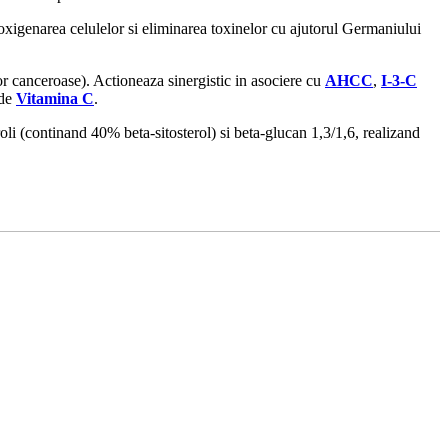
 oxigenarea celulelor si eliminarea toxinelor cu ajutorul Germaniului
r canceroase). Actioneaza sinergistic in asociere cu
AHCC
,
I-3-C
 de
Vitamina C
.
i (continand 40% beta-sitosterol) si beta-glucan 1,3/1,6, realizand