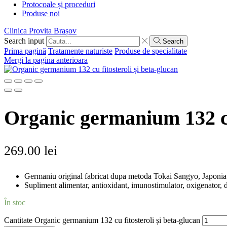
Protocoale și proceduri
Produse noi
Clinica Provita Brașov
Search input
Search
Prima pagină
Tratamente naturiste
Produse de specialitate
Mergi la pagina anterioara
Organic germanium 132 cu 
269.00
lei
Germaniu original fabricat dupa metoda Tokai Sangyo, Japonia
Supliment alimentar, antioxidant, imunostimulator, oxigenator, d
În stoc
Cantitate Organic germanium 132 cu fitosteroli și beta-glucan