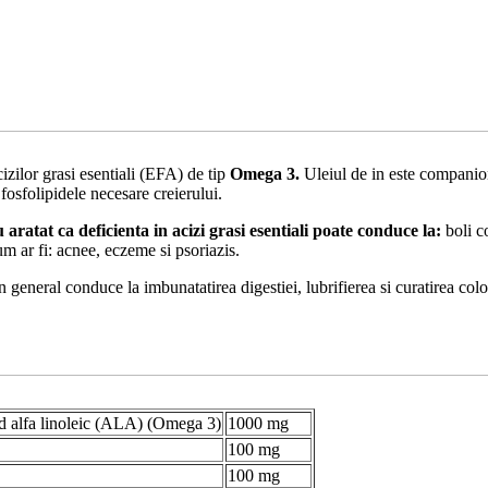
zilor grasi esentiali (EFA) de tip
Omega 3.
Uleiul de in este compani
osfolipidele necesare creierului.
 aratat ca deficienta in acizi grasi esentiali poate conduce la:
boli co
cum ar fi: acnee, eczeme si psoriazis.
in general conduce la imbunatatirea digestiei, lubrifierea si curatirea col
 alfa linoleic (ALA) (Omega 3)
1000 mg
100 mg
100 mg