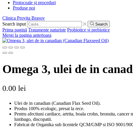
Protocoale și proceduri
Produse noi
Clinica Provita Brașov
Search input
Search
Prima pagină
Tratamente naturiste
Probiotice și prebiotice
Mergi la pagina anterioara
Omega 3, ulei de in cana
0.00
lei
Ulei de in canadian (Canadian Flax Seed Oil).
Produs 100% ecologic, presat la rece.
Pentru afectiuni cardiace, artrita, boala crohn, bronsita, cancer 
lumbago, discopatii.
Fabricat de Organika sub licentele QCM/GMP si ISO 9001/90