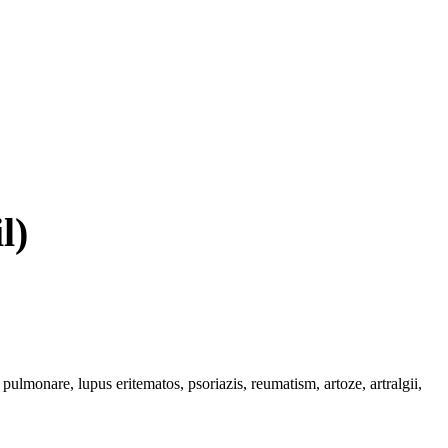
l)
 pulmonare, lupus eritematos, psoriazis, reumatism, artoze, artralgii,