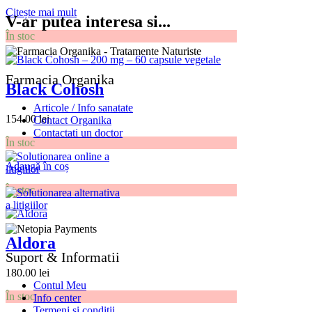
Citește mai mult
V-ar putea interesa si...
În stoc
Farmacia Organika
Black Cohosh
Articole / Info sanatate
154.00
lei
Contact Organika
Contactati un doctor
În stoc
Adaugă în coș
În stoc
Aldora
Suport & Informatii
180.00
lei
Contul Meu
În stoc
Info center
Termeni și condiții