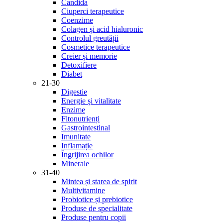
Candida
Ciuperci terapeutice
Coenzime
Colagen și acid hialuronic
Controlul greutății
Cosmetice terapeutice
Creier și memorie
Detoxifiere
Diabet
21-30
Digestie
Energie și vitalitate
Enzime
Fitonutrienți
Gastrointestinal
Imunitate
Inflamație
Îngrijirea ochilor
Minerale
31-40
Mintea și starea de spirit
Multivitamine
Probiotice și prebiotice
Produse de specialitate
Produse pentru copii