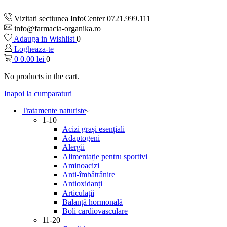
Vizitati sectiunea InfoCenter 0721.999.111
info@farmacia-organika.ro
Adauga in Wishlist
0
Logheaza-te
0
0.00
lei
0
No products in the cart.
Inapoi la cumparaturi
Tratamente naturiste
1-10
Acizi grași esențiali
Adaptogeni
Alergii
Alimentație pentru sportivi
Aminoacizi
Anti-îmbâtrânire
Antioxidanți
Articulații
Balanță hormonală
Boli cardiovasculare
11-20