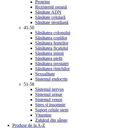
Proteine
Rezistență osoasă
Sănătate ADN
Sănătate celulară
Sănătate tiroidiană
41-50
Sănătatea colonului
Sănătatea copiilor
Sănătatea femeilor
Sănătatea ficatului
Sănătatea inimii
Sănătatea pielii
Sănătatea prostatei
Sănătatea rinichilor
Sexualitate
Sistemul endocrin
51-58
Sistemul nervos
Sistemul urinar
Sistemul venos
Stres și insomnie
Suport celule stem
Vitamine
Zahărul din sânge
Produse de la A-Z