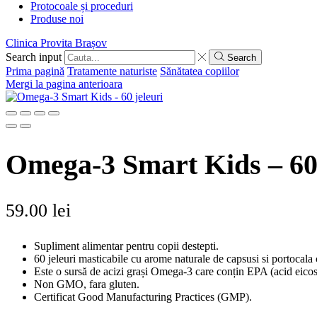
Protocoale și proceduri
Produse noi
Clinica Provita Brașov
Search input
Search
Prima pagină
Tratamente naturiste
Sănătatea copiilor
Mergi la pagina anterioara
Omega-3 Smart Kids – 60 
59.00
lei
Supliment alimentar pentru copii destepti.
60 jeleuri masticabile cu arome naturale de capsusi si portocala 
Este o sursă de acizi grași Omega-3 care conțin EPA (acid eicos
Non GMO, fara gluten.
Certificat Good Manufacturing Practices (GMP).