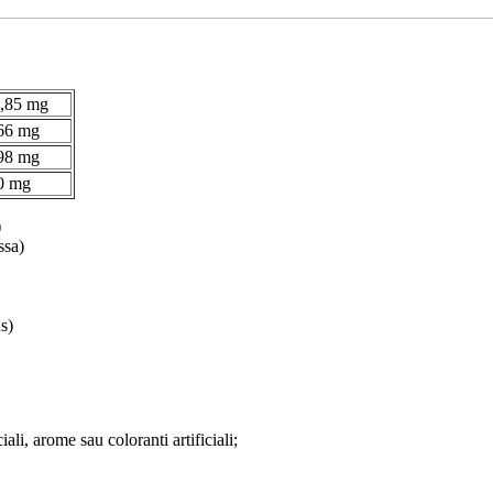
,85 mg
66 mg
98 mg
0 mg
)
ssa)
s)
iali, arome sau coloranti artificiali;