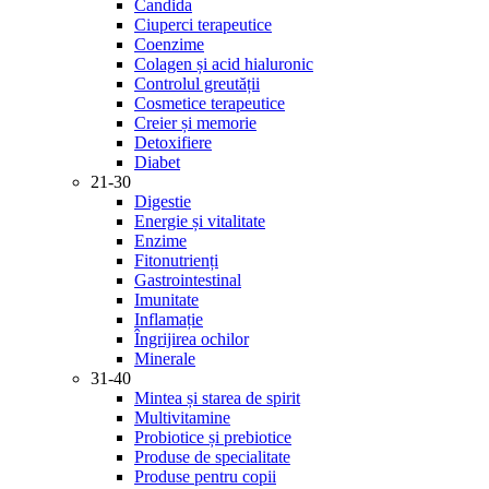
Candida
Ciuperci terapeutice
Coenzime
Colagen și acid hialuronic
Controlul greutății
Cosmetice terapeutice
Creier și memorie
Detoxifiere
Diabet
21-30
Digestie
Energie și vitalitate
Enzime
Fitonutrienți
Gastrointestinal
Imunitate
Inflamație
Îngrijirea ochilor
Minerale
31-40
Mintea și starea de spirit
Multivitamine
Probiotice și prebiotice
Produse de specialitate
Produse pentru copii