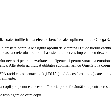
li. Toate studiile indica efectele benefice ale suplimentarii cu Omega 3.
in crestere pentru a le asigura aportul de vitamina D si de uleiuri esent
atoasa a creierului, ochilor si a sistemului nervos impreuna cu dezvoltare
ut necesari pentru dezvoltarea inteligentei si pentru sanatatea emotional
ca. Alte studii au indicat utilitatea suplimentarii cu Omega 3 la copiii
PA (acid eicosapentaenoic) și DHA (acid docosahexaenoic) care sunt aci
n alimente.
 copii și o penurie a acestora în dieta poate fi dăunătoare pentru creșter
e respingere de catre copii.