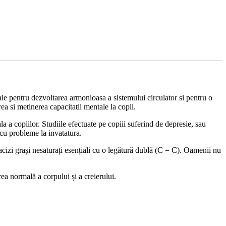
iale pentru dezvoltarea armonioasa a sistemului circulator si pentru o
a si metinerea capacitatii mentale la copii.
a a copiilor. Studiile efectuate pe copiii suferind de depresie, sau
 cu probleme la invatatura.
zi grași nesaturați esențiali cu o legătură dublă (C = C). Oamenii nu
ea normală a corpului și a creierului.