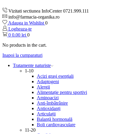
Vizitati sectiunea InfoCenter 0721.999.111
info@farmacia-organika.ro
Adauga in Wishlist
0
Logheaza-te
0
0.00
lei
0
No products in the cart.
Inapoi la cumparaturi
Tratamente naturiste
1-10
Acizi grași esențiali
Adaptogeni
Alergii
Alimentație pentru sportivi
Aminoacizi
Anti-îmbâtrânire
Antioxidanți
Articulații
Balanță hormonală
Boli cardiovasculare
11-20