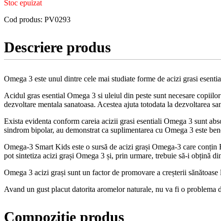
Stoc epuizat
Cod produs:
PV0293
Descriere produs
Omega 3 este unul dintre cele mai studiate forme de acizi grasi esentia
Acidul gras esential Omega 3 si uleiul din peste sunt necesare copiilor 
dezvoltare mentala sanatoasa. Acestea ajuta totodata la dezvoltarea san
Exista evidenta conform careia acizii grasi esentiali Omega 3 sunt absol
sindrom bipolar, au demonstrat ca suplimentarea cu Omega 3 este benefi
Omega-3 Smart Kids este o sursă de acizi grași Omega-3 care conțin E
pot sintetiza acizi grași Omega 3 și, prin urmare, trebuie să-i obțină di
Omega 3 acizi grași sunt un factor de promovare a creșterii sănătoase la
Avand un gust placut datorita aromelor naturale, nu va fi o problema d
Compozitie produs