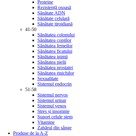
Proteine
Rezistență osoasă
Sănătate ADN
Sănătate celulară
Sănătate tiroidiană
41-50
Sănătatea colonului
Sănătatea copiilor
Sănătatea femeilor
Sănătatea ficatului
Sănătatea inimii
Sănătatea pielii
Sănătatea prostatei
Sănătatea rinichilor
Sexualitate
Sistemul endocrin
51-58
Sistemul nervos
Sistemul urinar
Sistemul venos
Stres și insomnie
Suport celule stem
Vitamine
Zahărul din sânge
Produse de la A-Z