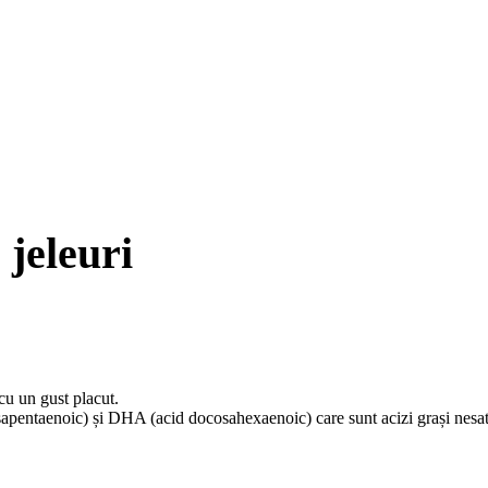
jeleuri
cu un gust placut.
apentaenoic) și DHA (acid docosahexaenoic) care sunt acizi grași nesatu