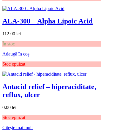
ALA-300 – Alpha Lipoic Acid
112.00
lei
În stoc
Adaugă în coș
Stoc epuizat
Antacid relief – hiperaciditate,
reflux, ulcer
0.00
lei
Stoc epuizat
Citește mai mult