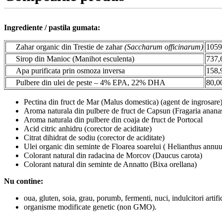
Ingrediente / pastila gumata:
Zahar organic din Trestie de zahar
(Saccharum officinarum)
1059
Sirop din Manioc (Manihot esculenta)
737,
Apa purificata prin osmoza inversa
158,
Pulbere din ulei de peste – 4% EPA, 22% DHA
80,0
Pectina din fruct de Mar (Malus domestica) (agent de ingrosare
Aroma naturala din pulbere de fruct de Capsun (Fragaria anana
Aroma naturala din pulbere din coaja de fruct de Portocal
Acid citric anhidru (corector de aciditate)
Citrat dihidrat de sodiu (corector de aciditate)
Ulei organic din seminte de Floarea soarelui ( Helianthus annuu
Colorant natural din radacina de Morcov (Daucus carota)
Colorant natural din seminte de Annatto (Bixa orellana)
Nu contine:
oua, gluten, soia, grau, porumb, fermenti, nuci, indulcitori artific
organisme modificate genetic (non GMO).