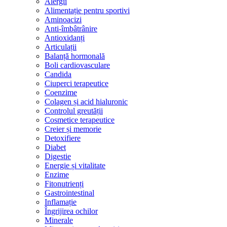
Alergii
Alimentație pentru sportivi
Aminoacizi
Anti-îmbâtrânire
Antioxidanți
Articulații
Balanță hormonală
Boli cardiovasculare
Candida
Ciuperci terapeutice
Coenzime
Colagen și acid hialuronic
Controlul greutății
Cosmetice terapeutice
Creier și memorie
Detoxifiere
Diabet
Digestie
Energie și vitalitate
Enzime
Fitonutrienți
Gastrointestinal
Inflamație
Îngrijirea ochilor
Minerale