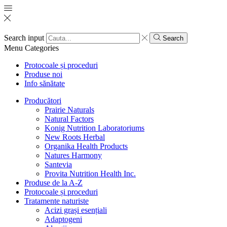
Search input
Search
Menu
Categories
Protocoale și proceduri
Produse noi
Info sănătate
Producători
Prairie Naturals
Natural Factors
Konig Nutrition Laboratoriums
New Roots Herbal
Organika Health Products
Natures Harmony
Santevia
Provita Nutrition Health Inc.
Produse de la A-Z
Protocoale și proceduri
Tratamente naturiste
Acizi grași esențiali
Adaptogeni