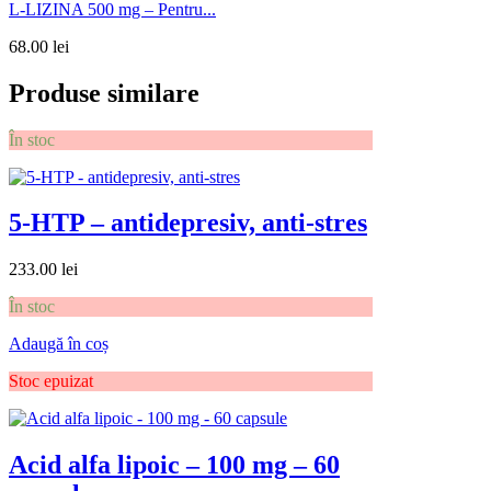
L-LIZINA 500 mg – Pentru...
68.00
lei
Produse similare
În stoc
5-HTP – antidepresiv, anti-stres
233.00
lei
În stoc
Adaugă în coș
Stoc epuizat
Acid alfa lipoic – 100 mg – 60