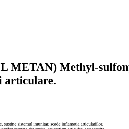
METAN) Methyl-sulfonyl
 articulare.
, sustine sistemul imunitar, scade inflamatia articulatiilor.