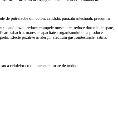
e de putrefactie din colon, candida, parazitii intestinali, precum si
ntra candidozei, reduce crampele musculare, reduce durerile de spate,
xificare tabacica, mareste capacitatea organismului de a produce
ielii. Efecte pozitive in alergii, afectiuni gastrointestinale, astma.
sau a celulelor cu o incarcatura mare de toxine.