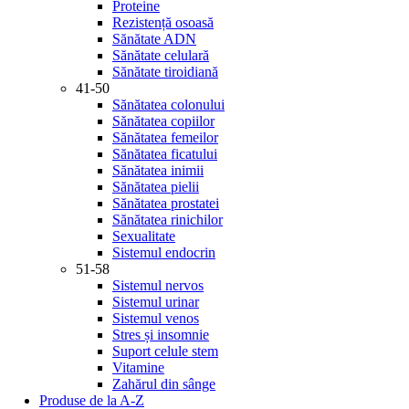
Proteine
Rezistență osoasă
Sănătate ADN
Sănătate celulară
Sănătate tiroidiană
41-50
Sănătatea colonului
Sănătatea copiilor
Sănătatea femeilor
Sănătatea ficatului
Sănătatea inimii
Sănătatea pielii
Sănătatea prostatei
Sănătatea rinichilor
Sexualitate
Sistemul endocrin
51-58
Sistemul nervos
Sistemul urinar
Sistemul venos
Stres și insomnie
Suport celule stem
Vitamine
Zahărul din sânge
Produse de la A-Z