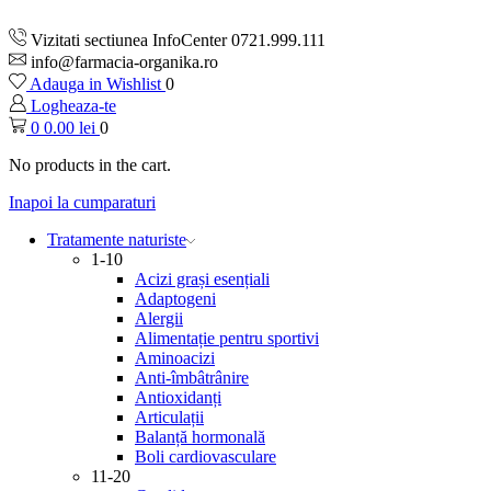
Vizitati sectiunea InfoCenter 0721.999.111
info@farmacia-organika.ro
Adauga in Wishlist
0
Logheaza-te
0
0.00
lei
0
No products in the cart.
Inapoi la cumparaturi
Tratamente naturiste
1-10
Acizi grași esențiali
Adaptogeni
Alergii
Alimentație pentru sportivi
Aminoacizi
Anti-îmbâtrânire
Antioxidanți
Articulații
Balanță hormonală
Boli cardiovasculare
11-20