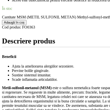
MSM este binecunoscut pentru efectele benefice in reducerea durer
În stoc
Cantitate MSM (METIL SULFONIL METAN) Methyl-sulfonyl-methane 10
Adaugă în coș
Cod produs:
FO0363
Descriere produs
Beneficii
Ajuta la ameliorarea alergiilor sezoniere.
Previne bolile gingivale.
Sustine sistemul imunitar.
Scade inflamatia articulatiilor.
Metil-sulfonil-metanul (MSM)
este o sulfura nemetalica foarte raspa
si regenerare. Se regaseste in multe alimente, precum: fructele, legumel
cantitatea necesara de MSM, legatura celulei noi care se ataseaza va dev
ajuta la detoxifierea organismului si la buna circulatie a sangelui. La 
permite tesutului muscular sa se vindece. De asemenea, substanta are rol 
a articulatiilor). Sulful ajuta totodata la producerea imunoglobulinelor