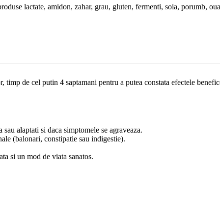
, produse lactate, amidon, zahar, grau, gluten, fermenti, soia, porumb, ou
or, timp de cel putin 4 saptamani pentru a putea constata efectele benef
ata sau alaptati si daca simptomele se agraveaza.
le (balonari, constipatie sau indigestie).
ata si un mod de viata sanatos.