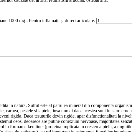
ilor cauzate de: artrita, reumatism articular, osteoartrita.
00 mg - Pentru inflamaţii şi dureri articulare.
ndita in natura. Sulful este al patrulea mineral din componenta organismu
e, carnea, pestele si laptele, insa numai daca acestea sunt in stare cruda
eni rigida. Daca tesuturile devin rigide, apar disfunctionalitati la nivel
sistemul osos, deoarece are putine conexiuni nervoase, majoritatea senzat
in formarea keratinei (proteina implicata in cresterea pielii, a unghiilor
 (o clasa de anticorpi), cu rol important in asigurarea functiilor imunita