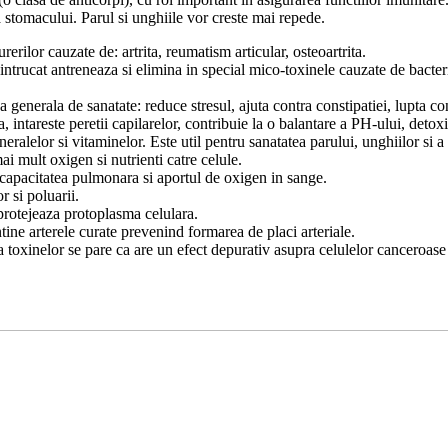
ea stomacului. Parul si unghiile vor creste mai repede.
ilor cauzate de: artrita, reumatism articular, osteoartrita.
rucat antreneaza si elimina in special mico-toxinele cauzate de bacteriil
enerala de sanatate: reduce stresul, ajuta contra constipatiei, lupta co
, intareste peretii capilarelor, contribuie la o balantare a PH-ului, deto
eralelor si vitaminelor. Este util pentru sanatatea parului, unghiilor si a p
ai mult oxigen si nutrienti catre celule.
 capacitatea pulmonara si aportul de oxigen in sange.
r si poluarii.
 protejeaza protoplasma celulara.
tine arterele curate prevenind formarea de placi arteriale.
toxinelor se pare ca are un efect depurativ asupra celulelor canceroase 