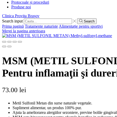
Protocoale și proceduri
Produse noi
Clinica Provita Brașov
Search input
Search
Prima pagină
Tratamente naturiste
Alimentație pentru sportivi
Mergi la pagina anterioara
MSM (METIL SULFONIL 
Pentru inflamaţii şi dureri
73.00
lei
Metil Sulfonil Metan din surse naturale vegetale.
Supliment alimentar, un produs 100% pur.
Ajuta la ameliorarea alergiilor sezoniere, previne bolile gingivale