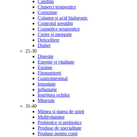
Candida
Ciuperci terapeutice
Coenzime
Colagen și acid hialuronic
Controlul greutății
Cosmetice terapeutice
Creier și memorie
Detoxifiere
Diabet
21-30
Digestie
Energie și vitalitate
Enzime
Fitonutrienți
Gastrointestinal
Imunitate
Inflamație
Îngrijirea ochilor
Minerale
31-40
Mintea și starea de spirit
Multivitamine
Probiotice și prebiotice
Produse de specialitate
Produse pentru copii