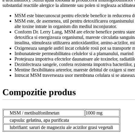
substantial reactiile alergice la alimente sau polen si regleaza aciditat
MSM este binecunoscut pentru efectele benefice in reducerea durer
MSM este, de asemenea, util pentru detoxificarea organismului int
alte toxine intrate in organism din mediul inconjurator.
Conform Dr. Lerry Lang, MSM are efecte benefice pentru starea g
detoxifica si energizeaza organismul, mareste circulatia sanguina
insulina, stimuleaza utilizarea antioxidantilor, amino-acizilor, min
Oxigeneaza sangele astfel incat celulele rosii pot sa transporte m
Imbunatateste permeabilitatea celulelor si a plamanului, marind
Protejeaza impotriva efectelor daunatoare ale toxinelor, radiatiilo
Dezinfecteaza sangele, confera rezistenta impotriva bacteriilor,
Mentine flexibilitatea arterelor, mareste debitul de oxigen si men
Intrucat MSM traverseaza usor membrana celulara si se ataseaza 
Compozitie produs
MSM / metilsulfonilmetan
1000 mg
capsula: gelatina, apa purificata
lubrifiant: saruri de magneziu ale acizilor grasi vegetali