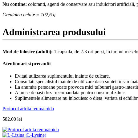
Nu contine:
coloranti, agenti de conservare sau indulcitori artificiali
Greutatea neta
e
= 102,6 g
Administrarea produsului
Mod de folosire (adulti):
1 capsula, de 2-3 ori pe zi, in timpul mesel
Atentionari si precautii
Evitati utilizarea suplimentului inainte de culcare.
Consultati specialistul inainte de utilizare daca sunteti insarcin
La anumite persoane poate provoca mici tulburari gastro-intestina
A nu se depasi doza recomandata pentru consumul zilnic.
Suplimentele alimentare nu inlocuiesc o dieta variata si echilibr
Protocol artrita reumatoida
582.00
lei