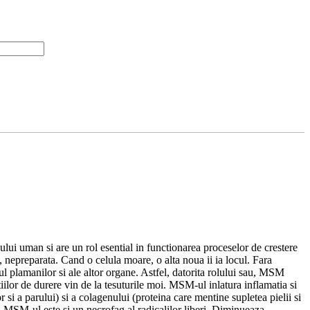
lui uman si are un rol esential in functionarea proceselor de crestere
, nepreparata. Cand o celula moare, o alta noua ii ia locul. Fara
ul plamanilor si ale altor organe. Astfel, datorita rolului sau, MSM
iilor de durere vin de la tesuturile moi. MSM-ul inlatura inflamatia si
 si a parului) si a colagenului (proteina care mentine supletea pielii si
re. MSM-ul este si un necrofag al radicalilor liberi. Diminueaza