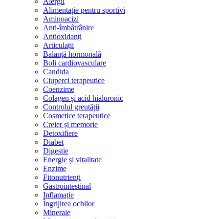
Alergii
Alimentație pentru sportivi
Aminoacizi
Anti-îmbâtrânire
Antioxidanți
Articulații
Balanță hormonală
Boli cardiovasculare
Candida
Ciuperci terapeutice
Coenzime
Colagen și acid hialuronic
Controlul greutății
Cosmetice terapeutice
Creier și memorie
Detoxifiere
Diabet
Digestie
Energie și vitalitate
Enzime
Fitonutrienți
Gastrointestinal
Inflamație
Îngrijirea ochilor
Minerale