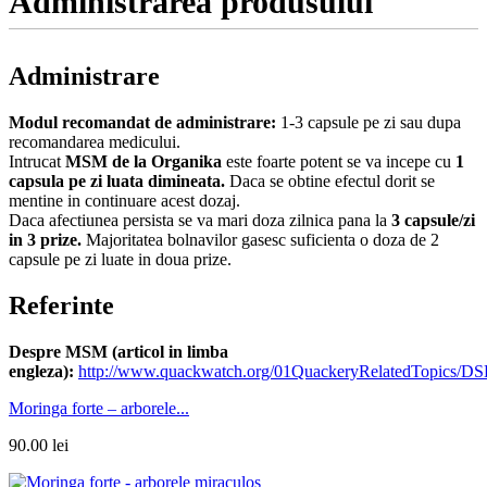
Administrarea produsului
Administrare
Modul recomandat de administrare:
1-3 capsule pe zi sau dupa
recomandarea medicului.
Intrucat
MSM de la Organika
este foarte potent se va incepe cu
1
capsula pe zi luata dimineata.
Daca se obtine efectul dorit se
mentine in continuare acest dozaj.
Daca afectiunea persista se va mari doza zilnica pana la
3 capsule/zi
in 3 prize.
Majoritatea bolnavilor gasesc suficienta o doza de 2
capsule pe zi luate in doua prize.
Referinte
Despre MSM (articol in limba
engleza):
http://www.quackwatch.org/01QuackeryRelatedTopics/D
Moringa forte – arborele...
90.00
lei