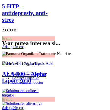
5-HTP –
antidepresiv, anti-
stres
233.00
lei
În stoc
V-ar putea interesa si...
Adaugă în coș
În stoc
Farmacia Organika
ALA-300 – Alpha
Articole / Info sanatate
Contact Organika
Lipoic Acid
Contactati un doctor
112.00
lei
În stoc
Adaugă în coș