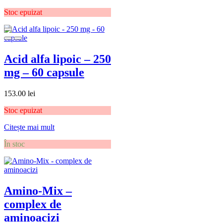
Stoc epuizat
Acid alfa lipoic – 250
mg – 60 capsule
153.00
lei
Stoc epuizat
Citește mai mult
În stoc
Amino-Mix –
complex de
aminoacizi