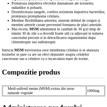
Protejeaza impotriva efectelor daunatoare ale toxinelor,
radiatiilor si poluarii.
Dezinfecteaza sangele, confera rezistenta impotriva bacteriilor,
protejeaza protoplasma celulara.
Mentine flexibilitatea arterelor, mareste debitul de oxigen si
mentine arterele curate prevenind formarea de placi arteriale.
Mai recent,
MSM
administrat in cantitati de 30 g/zi timp de
minim 30 de zile s-a dovedit foarte util ca adjuvant in tratarea
cancerului precum si in detoxificarea organismului dupa
chimoterapie sau radioterapie.
Intrucat
MSM
traverseaza usor membrana celulara si se ataseaza
toxinelor se pare ca are un efect depurativ asupra celulelor
canceroase sau a celuleor cu o incarcatura mare de toxine.
Compozitie produs
Metil-sulfonil metan (MSM) extras din surse
1000mg
naturale vegetale