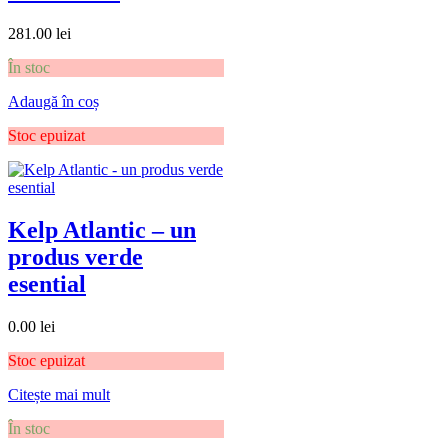
281.00
lei
În stoc
Adaugă în coș
Stoc epuizat
Kelp Atlantic – un
produs verde
esential
0.00
lei
Stoc epuizat
Citește mai mult
În stoc