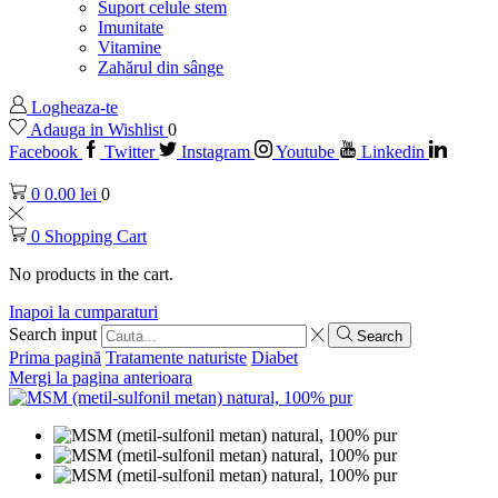
Suport celule stem
Imunitate
Vitamine
Zahărul din sânge
Logheaza-te
Adauga in Wishlist
0
Facebook
Twitter
Instagram
Youtube
Linkedin
0
0.00
lei
0
0
Shopping Cart
No products in the cart.
Inapoi la cumparaturi
Search input
Search
Prima pagină
Tratamente naturiste
Diabet
Mergi la pagina anterioara