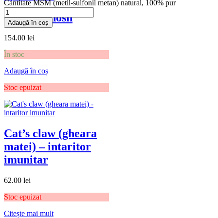
Cantitate MSM (metil-sulfonil metan) natural, 100% pur
Black Cohosh
Adaugă în coș
154.00
lei
În stoc
Adaugă în coș
Stoc epuizat
Cat’s claw (gheara
matei) – intaritor
imunitar
62.00
lei
Stoc epuizat
Citește mai mult