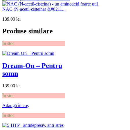
NAC (N-acetil-cisteina) &#8211...
139.00
lei
Produse similare
În stoc
Dream-On – Pentru
somn
139.00
lei
În stoc
Adaugă în coș
În stoc