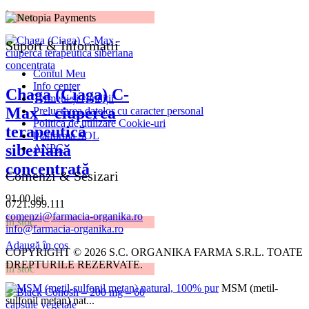
În stoc
Suport & Informatii
Contul Meu
Info center
Chaga (Ciaga) C-
Termeni și condiții
Max – ciuperca
Prelucrarea datelor cu caracter personal
Politica de utilizare Cookie-uri
terapeutică
Platforma SOL
siberiană
ANPC
concentrată
Comenzi & Sesizari
91.00
lei
0721.999.111
comenzi@farmacia-organika.ro
În stoc
info@farmacia-organika.ro
Adaugă în coș
COPYRIGHT © 2026 S.C. ORGANIKA FARMA S.R.L. TOATE
DREPTURILE REZERVATE.
În stoc
MSM (metil-
sulfonil metan) nat...