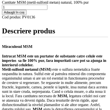
Cantitate MSM (metil-sulfonil metan) natural, 100% pur
Adaugă în coș
Cod produs:
PV0136
Descriere produs
Miraculosul MSM
Intrucat MSM este un purtator de substante catre celule este
imperios sa fie 100% pur, fara impuritati care pot sa ajunga in
interiorul celulelor.
Metil-sulfonil metanul (MSM)
este o sulfura nemetalica foarte
raspandita in natura. Sulful este al patrulea mineral din componenta
organismului uman si are un rol esential in functionarea proceselor
de crestere si regenerare. Se regaseste in multe alimente, precum
fructele, legumele, carnea, pestele si laptele, insa numai daca acestea
sunt in stare cruda, nepreparata. Cand o celula moare, o alta noua ii
ia locul. Fara cantitatea necesara de
MSM,
legatura celulei noi care
se ataseaza va deveni rigida. Daca tesuturile devin rigide, apar
disfunctionalitati la nivelul plamanilor si ale altor organe. Astfel,
datorita rolului sau,
MSM
ajuta la detoxifierea organismului si la