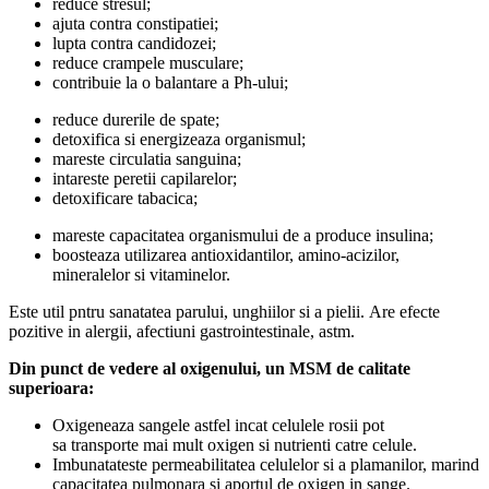
reduce stresul;
ajuta contra constipatiei;
lupta contra candidozei;
reduce crampele musculare;
contribuie la o balantare a Ph-ului;
reduce durerile de spate;
detoxifica si energizeaza organismul;
mareste circulatia sanguina;
intareste peretii capilarelor;
detoxificare tabacica;
mareste capacitatea organismului de a produce insulina;
boosteaza utilizarea antioxidantilor, amino-acizilor,
mineralelor si vitaminelor.
Este util pntru sanatatea parului, unghiilor si a pielii. Are efecte
pozitive in alergii, afectiuni gastrointestinale, astm.
Din punct de vedere al oxigenului, un MSM de calitate
superioara:
Oxigeneaza sangele astfel incat celulele rosii pot
sa transporte mai mult oxigen si nutrienti catre celule.
Imbunatateste permeabilitatea celulelor si a plamanilor, marind
capacitatea pulmonara si aportul de oxigen in sange.