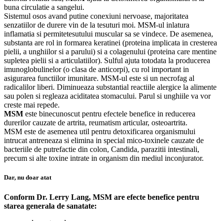
buna circulatie a sangelui.
Sistemul osos avand putine conexiuni nervoase, majoritatea
senzatiilor de durere vin de la tesuturi moi. MSM-ul inlatura
inflamatia si permitetesutului muscular sa se vindece. De asemenea,
substanta are rol in formarea keratinei (proteina implicata in cresterea
pielii, a unghiilor si a parului) si a colagenului (proteina care mentine
supletea pielii si a articulatiilor). Sulful ajuta totodata la producerea
imunoglobulinelor (o clasa de anticorpi), cu rol important in
asigurarea functiilor imunitare. MSM-ul este si un necrofag al
radicalilor liberi. Diminueaza substantial reactiile alergice la alimente
sau polen si regleaza aciditatea stomacului. Parul si unghiile va vor
creste mai repede.
MSM
este binecunoscut pentru efectele benefice in reducerea
durerilor cauzate de artrita, reumatism articular, osteoartrita.
MSM este de asemenea util pentru detoxificarea organismului
intrucat antreneaza si elimina in special mico-toxinele cauzate de
bacteriile de putrefactie din colon, Candida, parazitii intestinali,
precum si alte toxine intrate in organism din mediul inconjurator.
Dar, nu doar atat
Conform Dr. Lerry Lang, MSM are efecte benefice pentru
starea generala de sanatate: