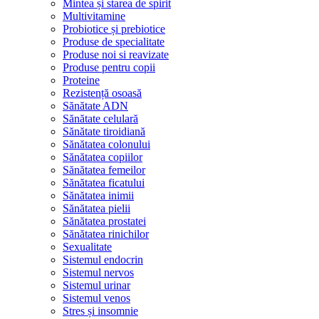
Mintea și starea de spirit
Multivitamine
Probiotice și prebiotice
Produse de specialitate
Produse noi si reavizate
Produse pentru copii
Proteine
Rezistență osoasă
Sănătate ADN
Sănătate celulară
Sănătate tiroidiană
Sănătatea colonului
Sănătatea copiilor
Sănătatea femeilor
Sănătatea ficatului
Sănătatea inimii
Sănătatea pielii
Sănătatea prostatei
Sănătatea rinichilor
Sexualitate
Sistemul endocrin
Sistemul nervos
Sistemul urinar
Sistemul venos
Stres și insomnie