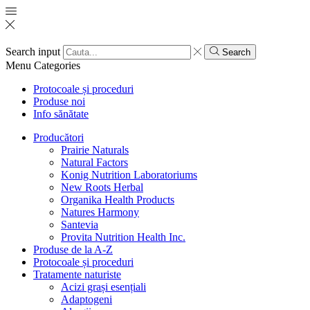
Search input
Search
Menu
Categories
Protocoale și proceduri
Produse noi
Info sănătate
Producători
Prairie Naturals
Natural Factors
Konig Nutrition Laboratoriums
New Roots Herbal
Organika Health Products
Natures Harmony
Santevia
Provita Nutrition Health Inc.
Produse de la A-Z
Protocoale și proceduri
Tratamente naturiste
Acizi grași esențiali
Adaptogeni