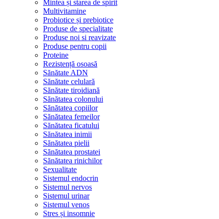
Mintea și starea de spirit
Multivitamine
Probiotice și prebiotice
Produse de specialitate
Produse noi si reavizate
Produse pentru copii
Proteine
Rezistență osoasă
Sănătate ADN
Sănătate celulară
Sănătate tiroidiană
Sănătatea colonului
Sănătatea copiilor
Sănătatea femeilor
Sănătatea ficatului
Sănătatea inimii
Sănătatea pielii
Sănătatea prostatei
Sănătatea rinichilor
Sexualitate
Sistemul endocrin
Sistemul nervos
Sistemul urinar
Sistemul venos
Stres și insomnie