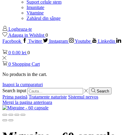
Suport celule stem
Imunitate
Vitamine
Zahărul din sânge
Logheaza-te
Adauga in Wishlist
0
Facebook
Twitter
Instagram
Youtube
Linkedin
0
0.00
lei
0
0
Shopping Cart
No products in the cart.
Inapoi la cumparaturi
Search input
Search
Prima pagină
Tratamente naturiste
Sistemul nervos
Mergi la pagina anterioara