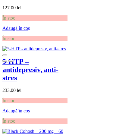
127.00
lei
În stoc
Adaugă în coș
În stoc
5-HTP –
antidepresiv, anti-
stres
233.00
lei
În stoc
Adaugă în coș
În stoc