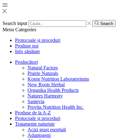
Search input
Search
Menu
Categories
Protocoale și proceduri
Produse noi
Info sănătate
Producători
Natural Factors
Prairie Naturals
Konig Nutrition Laboratoriums
New Roots Herbal
Organika Health Products
Natures Harmony
Santevia
Provita Nutrition Health Inc.
Produse de la A-Z
Protocoale și proceduri
Tratamente naturiste
Acizi grași esențiali
Adaptogeni