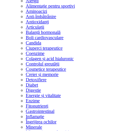
Alergii
Alimentație pentru sportivi
Aminoacizi
Anti-îmbâtrânire
Antioxidanți
Articulații
Balanță hormonală
Boli cardiovasculare
Candida
Ciuperci terapeutice
Coenzime
Colagen și acid hialuronic
Controlul greutății
Cosmetice terapeutice
Creier și memorie
Detoxifiere
Diabet
Digestie
Energie și vitalitate
Enzime
Fitonutrienți
Gastrointestinal
Inflamație
Îngrijirea ochilor
Minerale