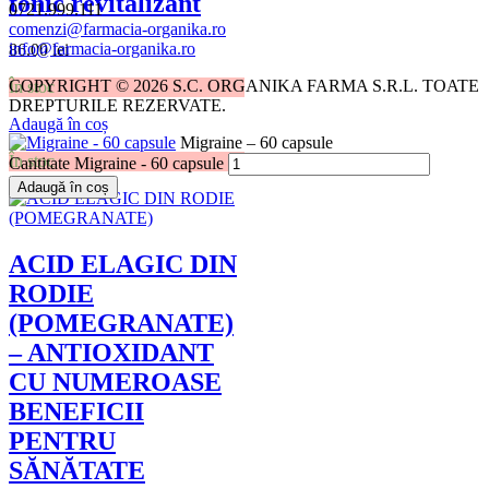
tonic revitalizant
0721.999.111
comenzi@farmacia-organika.ro
info@farmacia-organika.ro
86.00
lei
COPYRIGHT © 2026 S.C. ORGANIKA FARMA S.R.L. TOATE
În stoc
DREPTURILE REZERVATE.
Adaugă în coș
Migraine – 60 capsule
În stoc
Cantitate Migraine - 60 capsule
Adaugă în coș
ACID ELAGIC DIN
RODIE
(POMEGRANATE)
– ANTIOXIDANT
CU NUMEROASE
BENEFICII
PENTRU
SĂNĂTATE