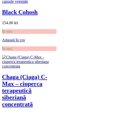
Black Cohosh
154.00
lei
În stoc
Adaugă în coș
În stoc
Chaga (Ciaga) C-
Max – ciuperca
terapeutică
siberiană
concentrată