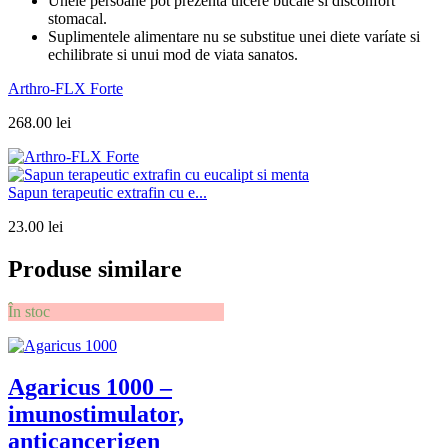
Unele persoane pot prezenta ulcere bucale si disconfort
stomacal.
Suplimentele alimentare nu se substitue unei diete varíate si
echilibrate si unui mod de viata sanatos.
Arthro-FLX Forte
268.00
lei
Sapun terapeutic extrafin cu e...
23.00
lei
Produse similare
În stoc
Agaricus 1000 –
imunostimulator,
anticancerigen