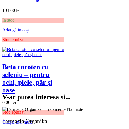
103.00
lei
În stoc
Adaugă în coș
Stoc epuizat
Beta caroten cu
seleniu – pentru
ochi, piele, păr și
oase
V-ar putea interesa si...
0.00
lei
Stoc epuizat
Farmacia Organika
Citește mai mult