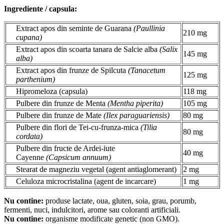
Ingrediente / capsula:
Extract apos din seminte de Guarana
(Paullinia
210 mg
cupana)
Extract apos din scoarta tanara de Salcie alba
(Salix
145 mg
alba)
Extract apos din frunze de Spilcuta
(Tanacetum
125 mg
parthenium)
Hipromeloza (capsula)
118 mg
Pulbere din frunze de Menta
(Mentha piperita)
105 mg
Pulbere din frunze de Mate
(Ilex paraguariensis)
80 mg
Pulbere din flori de Tei-cu-frunza-mica
(Tilia
80 mg
cordata)
Pulbere din fructe de Ardei-iute
40 mg
Cayenne
(Capsicum annuum)
Stearat de magneziu vegetal (agent antiaglomerant)
2 mg
Celuloza microcristalina (agent de incarcare)
1 mg
Nu contine:
produse lactate, oua, gluten, soia, grau, porumb,
fermenti, nuci, indulcitori, arome sau coloranti artificiali.
Nu contine:
organisme modificate genetic (non GMO).