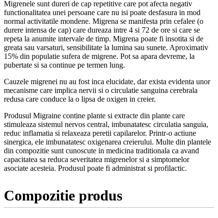
Migrenele sunt dureri de cap repetitive care pot afecta negativ
functionalitatea unei persoane care nu isi poate desfasura in mod
normal activitatile mondene. Migrena se manifesta prin cefalee (o
durere intensa de cap) care dureaza intre 4 si 72 de ore si care se
repeta la anumite intervale de timp. Migrena poate fi insotita si de
greata sau varsaturi, sensibilitate la lumina sau sunete. Aproximativ
15% din populatie sufera de migrene. Pot sa apara devreme, la
pubertate si sa continue pe termen lung.
Cauzele migrenei nu au fost inca elucidate, dar exista evidenta unor
mecanisme care implica nervii si o circulatie sanguina cerebrala
redusa care conduce la o lipsa de oxigen in creier.
Produsul Migraine contine plante si extracte din plante care
stimuleaza sistemul nervos central, imbunatatesc circulatia sanguia,
reduc inflamatia si relaxeaza peretii capilarelor. Printr-o actiune
sinergica, ele imbunatatesc oxigenarea creierului. Multe din plantele
din compozitie sunt cunoscute in medicina traditionala ca avand
capacitatea sa reduca severitatea migrenelor si a simptomelor
asociate acesteia. Produsul poate fi administrat si profilactic.
Compozitie produs