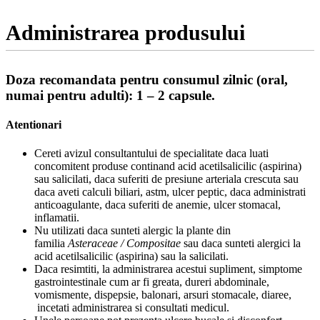
Administrarea produsului
Doza recomandata pentru consumul zilnic (oral,
numai pentru adulti): 1 – 2 capsule.
Atentionari
Cereti avizul consultantului de specialitate daca luati
concomitent produse continand acid acetilsalicilic (aspirina)
sau salicilati, daca suferiti de presiune arteriala crescuta sau
daca aveti calculi biliari, astm, ulcer peptic, daca administrati
anticoagulante, daca suferiti de anemie, ulcer stomacal,
inflamatii.
Nu utilizati daca sunteti alergic la plante din
familia
Asteraceae / Compositae
sau daca sunteti alergici la
acid acetilsalicilic (aspirina) sau la salicilati.
Daca resimtiti, la administrarea acestui supliment, simptome
gastrointestinale cum ar fi greata, dureri abdominale,
vomismente, dispepsie, balonari, arsuri stomacale, diaree,
incetati administrarea si consultati medicul.