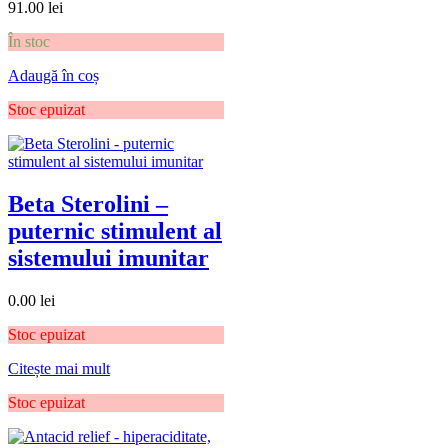
91.00
lei
În stoc
Adaugă în coș
Stoc epuizat
Beta Sterolini –
puternic stimulent al
sistemului imunitar
0.00
lei
Stoc epuizat
Citește mai mult
Stoc epuizat