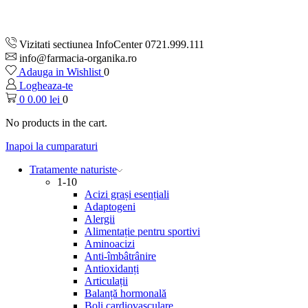
Vizitati sectiunea InfoCenter 0721.999.111
info@farmacia-organika.ro
Adauga in Wishlist
0
Logheaza-te
0
0.00
lei
0
No products in the cart.
Inapoi la cumparaturi
Tratamente naturiste
1-10
Acizi grași esențiali
Adaptogeni
Alergii
Alimentație pentru sportivi
Aminoacizi
Anti-îmbâtrânire
Antioxidanți
Articulații
Balanță hormonală
Boli cardiovasculare